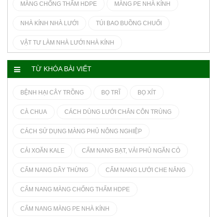
MÀNG CHỐNG THẤM HDPE
MÀNG PE NHÀ KÍNH
NHÀ KÍNH NHÀ LƯỚI
TÚI BAO BUỒNG CHUỐI
VẬT TƯ LÀM NHÀ LƯỚI NHÀ KÍNH
TỪ KHÓA BÀI VIẾT
BỆNH HẠI CÂY TRỒNG
BỌ TRĨ
BỌ XÍT
CÀ CHUA
CÁCH DÙNG LƯỚI CHẮN CÔN TRÙNG
CÁCH SỬ DỤNG MÀNG PHỦ NÔNG NGHIỆP
CẢI XOĂN KALE
CẨM NANG BẠT, VẢI PHỦ NGĂN CỎ
CẨM NANG DÂY THỪNG
CẨM NANG LƯỚI CHE NẮNG
CẨM NANG MÀNG CHỐNG THẤM HDPE
CẨM NANG MÀNG PE NHÀ KÍNH