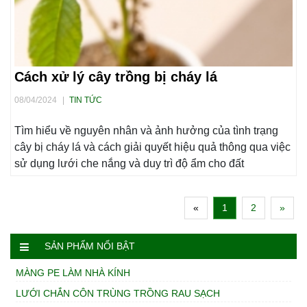
Cách xử lý cây trồng bị cháy lá
08/04/2024
|
TIN TỨC
Tìm hiểu về nguyên nhân và ảnh hưởng của tình trạng
cây bị cháy lá và cách giải quyết hiệu quả thông qua việc
sử dụng lưới che nắng và duy trì độ ẩm cho đất
«
1
2
»
SẢN PHẨM NỔI BẬT
MÀNG PE LÀM NHÀ KÍNH
LƯỚI CHẮN CÔN TRÙNG TRỒNG RAU SẠCH