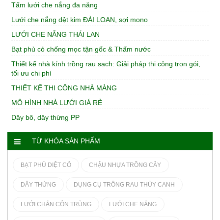
Tấm lưới che nắng đa năng
Lưới che nắng dệt kim ĐÀI LOAN, sợi mono
LƯỚI CHE NẮNG THÁI LAN
Bạt phủ cỏ chống mọc tận gốc & Thấm nước
Thiết kế nhà kính trồng rau sạch: Giải pháp thi công trọn gói,
tối ưu chi phí
THIẾT KẾ THI CÔNG NHÀ MÀNG
MÔ HÌNH NHÀ LƯỚI GIÁ RẺ
Dây bô, dây thừng PP
TỪ KHÓA SẢN PHẨM
BẠT PHỦ DIỆT CỎ
CHẬU NHỰA TRỒNG CÂY
DÂY THỪNG
DỤNG CỤ TRỒNG RAU THỦY CANH
LƯỚI CHẮN CÔN TRÙNG
LƯỚI CHE NẮNG