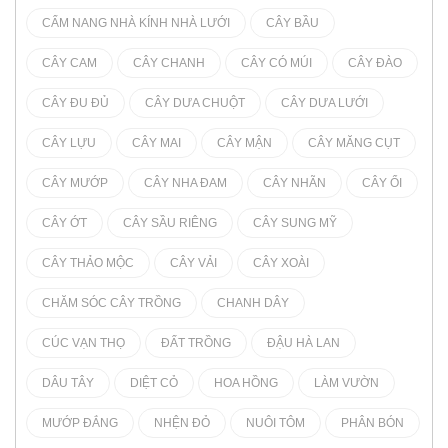
CẨM NANG NHÀ KÍNH NHÀ LƯỚI
CÂY BẦU
CÂY CAM
CÂY CHANH
CÂY CÓ MÚI
CÂY ĐÀO
CÂY ĐU ĐỦ
CÂY DƯA CHUỘT
CÂY DƯA LƯỚI
CÂY LỰU
CÂY MAI
CÂY MẬN
CÂY MĂNG CỤT
CÂY MƯỚP
CÂY NHA ĐAM
CÂY NHÃN
CÂY ỔI
CÂY ỚT
CÂY SẦU RIÊNG
CÂY SUNG MỸ
CÂY THẢO MỘC
CÂY VẢI
CÂY XOÀI
CHĂM SÓC CÂY TRỒNG
CHANH DÂY
CÚC VẠN THỌ
ĐẤT TRỒNG
ĐẬU HÀ LAN
DÂU TÂY
DIỆT CỎ
HOA HỒNG
LÀM VƯỜN
MƯỚP ĐẮNG
NHỆN ĐỎ
NUÔI TÔM
PHÂN BÓN