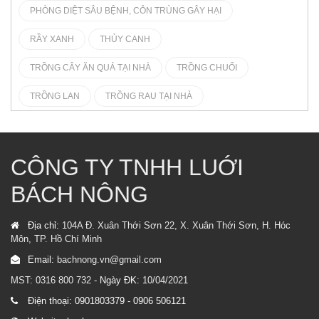
PHÒNG DIỆT SÂU BỆNH, CÔN TRÙNG GÂY HẠI
RẦY XANH
THỦY CANH
TRỒNG CÂY ĂN QUẢ TẠI NHÀ
TRỒNG CHUỐI
TRỒNG LAN
TRỒNG RAU TẠI NHÀ
CÔNG TY TNHH LUỚI
BÁCH NÔNG
Địa chỉ:
104A Đ. Xuân Thới Sơn 22, X. Xuân Thới Sơn, H. Hóc
Môn, TP. Hồ Chí Minh
Email:
bachnong.vn@gmail.com
MST: 0316 800 732 -
Ngày ĐK:
10/04/2021
Điện thoại:
0901803379
-
0906 506121