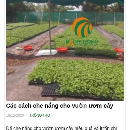
Các cách che nắng cho vườn ươm cây
18/12/2023
|
TRỒNG TRỌT
Để che nắng cho vườn ươm cây hiệu quả và ít tốn chi