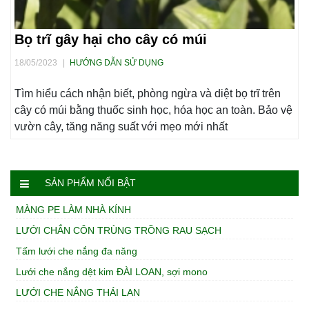
Bọ trĩ gây hại cho cây có múi
18/05/2023
|
HƯỚNG DẪN SỬ DỤNG
Tìm hiểu cách nhận biết, phòng ngừa và diệt bọ trĩ trên
cây có múi bằng thuốc sinh học, hóa học an toàn. Bảo vệ
vườn cây, tăng năng suất với mẹo mới nhất
SẢN PHẨM NỔI BẬT
MÀNG PE LÀM NHÀ KÍNH
LƯỚI CHẮN CÔN TRÙNG TRỒNG RAU SẠCH
Tấm lưới che nắng đa năng
Lưới che nắng dệt kim ĐÀI LOAN, sợi mono
LƯỚI CHE NẮNG THÁI LAN