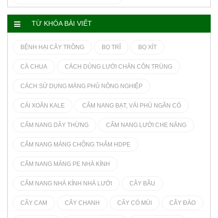
TỪ KHÓA BÀI VIẾT
BỆNH HẠI CÂY TRỒNG
BỌ TRĨ
BỌ XÍT
CÀ CHUA
CÁCH DÙNG LƯỚI CHẮN CÔN TRÙNG
CÁCH SỬ DỤNG MÀNG PHỦ NÔNG NGHIỆP
CẢI XOĂN KALE
CẨM NANG BẠT, VẢI PHỦ NGĂN CỎ
CẨM NANG DÂY THỪNG
CẨM NANG LƯỚI CHE NẮNG
CẨM NANG MÀNG CHỐNG THẤM HDPE
CẨM NANG MÀNG PE NHÀ KÍNH
CẨM NANG NHÀ KÍNH NHÀ LƯỚI
CÂY BẦU
CÂY CAM
CÂY CHANH
CÂY CÓ MÚI
CÂY ĐÀO