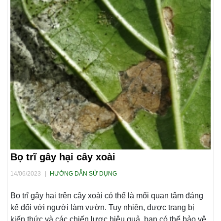
Bọ trĩ gây hại cây xoài
14/06/2023
|
HƯỚNG DẪN SỬ DỤNG
Bọ trĩ gây hại trên cây xoài có thể là mối quan tâm đáng
kể đối với người làm vườn. Tuy nhiên, được trang bị
kiến thức và các chiến lược hiệu quả, bạn có thể bảo vệ