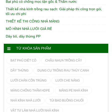
Bạt phủ cỏ chống mọc tận gốc & Thấm nước
Thiết kế nhà kính trồng rau sạch: Giải pháp thi công trọn gói,
tối ưu chi phí
THIẾT KẾ THI CÔNG NHÀ MÀNG
MÔ HÌNH NHÀ LƯỚI GIÁ RẺ
Dây bô, dây thừng PP
TỪ KHÓA SẢN PHẨM
BẠT PHỦ DIỆT CỎ
CHẬU NHỰA TRỒNG CÂY
DÂY THỪNG
DỤNG CỤ TRỒNG RAU THỦY CANH
LƯỚI CHẮN CÔN TRÙNG
LƯỚI CHE NẮNG
MÀNG CHỐNG THẤM HDPE
MÀNG PE NHÀ KÍNH
NHÀ KÍNH NHÀ LƯỚI
TÚI BAO BUỒNG CHUỐI
VẬT TƯ LÀM NHÀ LƯỚI NHÀ KÍNH