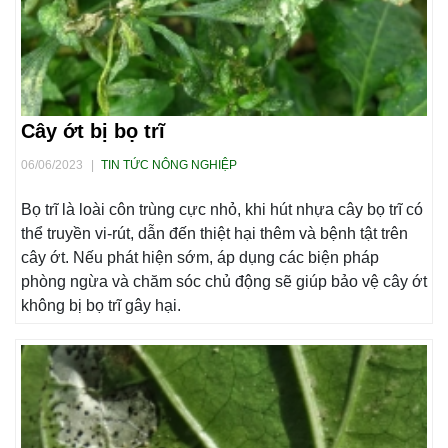
Cây ớt bị bọ trĩ
06/06/2023
|
TIN TỨC NÔNG NGHIỆP
Bọ trĩ là loài côn trùng cực nhỏ, khi hút nhựa cây bọ trĩ có
thể truyền vi-rút, dẫn đến thiệt hại thêm và bệnh tật trên
cây ớt. Nếu phát hiện sớm, áp dụng các biện pháp
phòng ngừa và chăm sóc chủ động sẽ giúp bảo vệ cây ớt
không bị bọ trĩ gây hại.