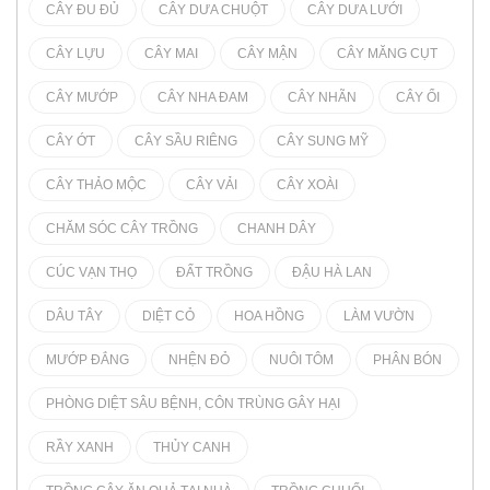
CÂY ĐU ĐỦ
CÂY DƯA CHUỘT
CÂY DƯA LƯỚI
CÂY LỰU
CÂY MAI
CÂY MẬN
CÂY MĂNG CỤT
CÂY MƯỚP
CÂY NHA ĐAM
CÂY NHÃN
CÂY ỔI
CÂY ỚT
CÂY SẦU RIÊNG
CÂY SUNG MỸ
CÂY THẢO MỘC
CÂY VẢI
CÂY XOÀI
CHĂM SÓC CÂY TRỒNG
CHANH DÂY
CÚC VẠN THỌ
ĐẤT TRỒNG
ĐẬU HÀ LAN
DÂU TÂY
DIỆT CỎ
HOA HỒNG
LÀM VƯỜN
MƯỚP ĐẮNG
NHỆN ĐỎ
NUÔI TÔM
PHÂN BÓN
PHÒNG DIỆT SÂU BỆNH, CÔN TRÙNG GÂY HẠI
RẦY XANH
THỦY CANH