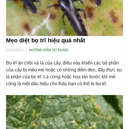
Mẹo diệt bọ trĩ hiệu quả nhất
20/12/2021
|
HƯỚNG DẪN SỬ DỤNG
Bọ trĩ ăn chồi và lá của cây, điều này khiến các bộ phận
của cây bị méo mó hoặc có những đốm đen, đây thực sự
là phân của bọ trĩ. Lá cứng hoặc hoa tàn trước khi mở
cũng là một dấu hiệu cho thấy bạn có thể bị bọ trĩ.