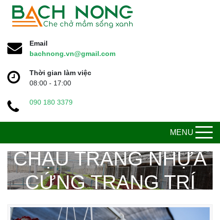
Email
bachnong.vn@gmail.com
Thời gian làm việc
08:00 - 17:00
090 180 3379
MENU
CHẬU TRẮNG NHỰA
CỨNG TRANG TRÍ