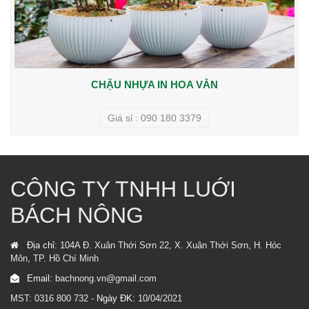
CHẬU NHỰA IN HOA VĂN
Giá sỉ : 090 180 3379
CÔNG TY TNHH LUỚI
BÁCH NÔNG
Địa chỉ:
104A Đ. Xuân Thới Sơn 22, X. Xuân Thới Sơn, H. Hóc
Môn, TP. Hồ Chí Minh
Email:
bachnong.vn@gmail.com
MST: 0316 800 732 -
Ngày ĐK:
10/04/2021