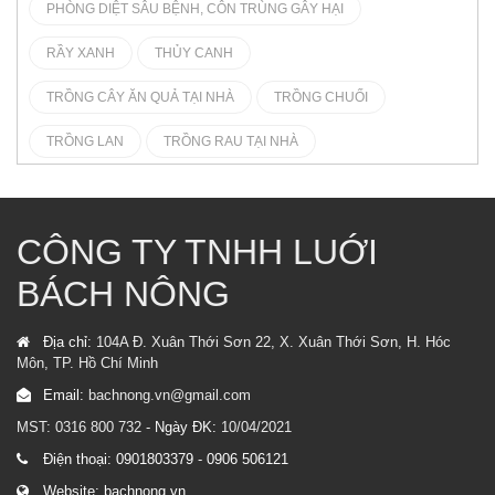
PHÒNG DIỆT SÂU BỆNH, CÔN TRÙNG GÂY HẠI
RẦY XANH
THỦY CANH
TRỒNG CÂY ĂN QUẢ TẠI NHÀ
TRỒNG CHUỐI
TRỒNG LAN
TRỒNG RAU TẠI NHÀ
CÔNG TY TNHH LUỚI
BÁCH NÔNG
Địa chỉ:
104A Đ. Xuân Thới Sơn 22, X. Xuân Thới Sơn, H. Hóc
Môn, TP. Hồ Chí Minh
Email:
bachnong.vn@gmail.com
MST: 0316 800 732 -
Ngày ĐK:
10/04/2021
Điện thoại:
0901803379
-
0906 506121
Website:
bachnong.vn