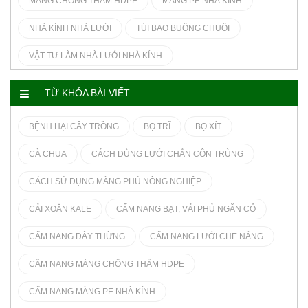
MÀNG CHỐNG THẤM HDPE
MÀNG PE NHÀ KÍNH
NHÀ KÍNH NHÀ LƯỚI
TÚI BAO BUỒNG CHUỐI
VẬT TƯ LÀM NHÀ LƯỚI NHÀ KÍNH
TỪ KHÓA BÀI VIẾT
BỆNH HẠI CÂY TRỒNG
BỌ TRĨ
BỌ XÍT
CÀ CHUA
CÁCH DÙNG LƯỚI CHẮN CÔN TRÙNG
CÁCH SỬ DỤNG MÀNG PHỦ NÔNG NGHIỆP
CẢI XOĂN KALE
CẨM NANG BẠT, VẢI PHỦ NGĂN CỎ
CẨM NANG DÂY THỪNG
CẨM NANG LƯỚI CHE NẮNG
CẨM NANG MÀNG CHỐNG THẤM HDPE
CẨM NANG MÀNG PE NHÀ KÍNH