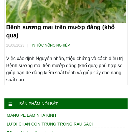
Bệnh sương mai trên mướp đắng (khổ
qua)
26/08/2023
|
TIN TỨC NÔNG NGHIỆP
Việc xác định Nguyên nhân, triệu chứng và cách điều trị
Bệnh sương mai trên mướp đắng (khổ qua) phù hợp sẽ
giúp bạn dễ dàng kiểm soát bệnh và giúp cây cho năng
suất cao
SẢN PHẨM NỔI BẬT
MÀNG PE LÀM NHÀ KÍNH
LƯỚI CHẮN CÔN TRÙNG TRỒNG RAU SẠCH