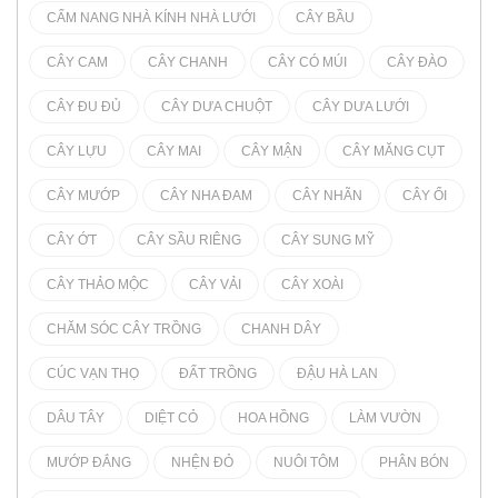
CẨM NANG NHÀ KÍNH NHÀ LƯỚI
CÂY BẦU
CÂY CAM
CÂY CHANH
CÂY CÓ MÚI
CÂY ĐÀO
CÂY ĐU ĐỦ
CÂY DƯA CHUỘT
CÂY DƯA LƯỚI
CÂY LỰU
CÂY MAI
CÂY MẬN
CÂY MĂNG CỤT
CÂY MƯỚP
CÂY NHA ĐAM
CÂY NHÃN
CÂY ỔI
CÂY ỚT
CÂY SẦU RIÊNG
CÂY SUNG MỸ
CÂY THẢO MỘC
CÂY VẢI
CÂY XOÀI
CHĂM SÓC CÂY TRỒNG
CHANH DÂY
CÚC VẠN THỌ
ĐẤT TRỒNG
ĐẬU HÀ LAN
DÂU TÂY
DIỆT CỎ
HOA HỒNG
LÀM VƯỜN
MƯỚP ĐẮNG
NHỆN ĐỎ
NUÔI TÔM
PHÂN BÓN