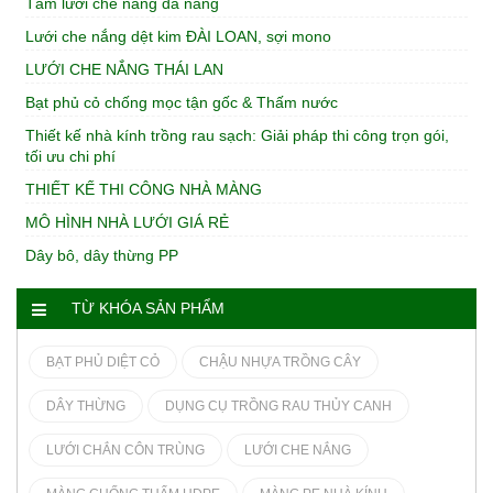
Tấm lưới che nắng đa năng
Lưới che nắng dệt kim ĐÀI LOAN, sợi mono
LƯỚI CHE NẮNG THÁI LAN
Bạt phủ cỏ chống mọc tận gốc & Thấm nước
Thiết kế nhà kính trồng rau sạch: Giải pháp thi công trọn gói,
tối ưu chi phí
THIẾT KẾ THI CÔNG NHÀ MÀNG
MÔ HÌNH NHÀ LƯỚI GIÁ RẺ
Dây bô, dây thừng PP
TỪ KHÓA SẢN PHẨM
BẠT PHỦ DIỆT CỎ
CHẬU NHỰA TRỒNG CÂY
DÂY THỪNG
DỤNG CỤ TRỒNG RAU THỦY CANH
LƯỚI CHẮN CÔN TRÙNG
LƯỚI CHE NẮNG