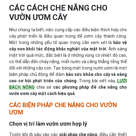
CÁC CÁCH CHE NẮNG CHO
VƯỜN ƯƠM CÂY
Như chúng ta biết, việc cung cấp các điều kiện thích hợp cho
cây phát triển là điều quan trọng để ươm cây thành công.
Một trong những yếu tố quan trọng cần xem xét là
bảo vệ
cây non khỏi tác động khắc nghiệt của mặt trời
. Ánh sáng
mặt trời quá mức, đặc biệt là ở những vùng có nhiệt độ cao,
có thể dẫn đến cháy nắng, mất nước và căng thẳng tổng thể
đối với những cây con. Tạo bóng mát trong vườn ươm là một
biện pháp chủ động để đảm
bảo sức khỏe cho cây và nâng
cao cơ hội phát triển của chúng
. Trong bài viết này,
LƯỚI
BÁCH NÔNG
chia sẻ
các phương pháp để che nắng cho
vườn ươm cây một cách hiệu quả
.
CÁC BIỆN PHÁP CHE NẮNG CHO VƯỜN
ƯƠM
Chọn vị trí làm vườn ươm hợp lý
Trước khi đi sâu vào các
giải pháp che nắng
, điều cần thiết