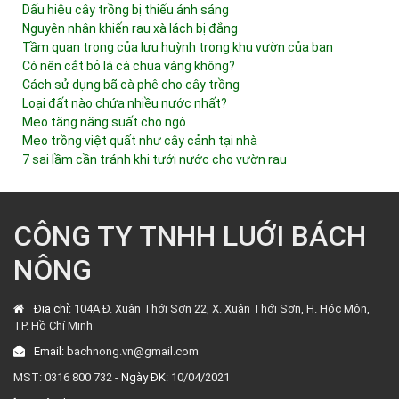
Dấu hiệu cây trồng bị thiếu ánh sáng
Nguyên nhân khiến rau xà lách bị đắng
Tầm quan trọng của lưu huỳnh trong khu vườn của bạn
Có nên cắt bỏ lá cà chua vàng không?
Cách sử dụng bã cà phê cho cây trồng
Loại đất nào chứa nhiều nước nhất?
Mẹo tăng năng suất cho ngô
Mẹo trồng việt quất như cây cảnh tại nhà
7 sai lầm cần tránh khi tưới nước cho vườn rau
CÔNG TY TNHH LUỚI BÁCH
NÔNG
Địa chỉ:
104A Đ. Xuân Thới Sơn 22, X. Xuân Thới Sơn, H. Hóc Môn,
TP. Hồ Chí Minh
Email:
bachnong.vn@gmail.com
MST: 0316 800 732 -
Ngày ĐK:
10/04/2021