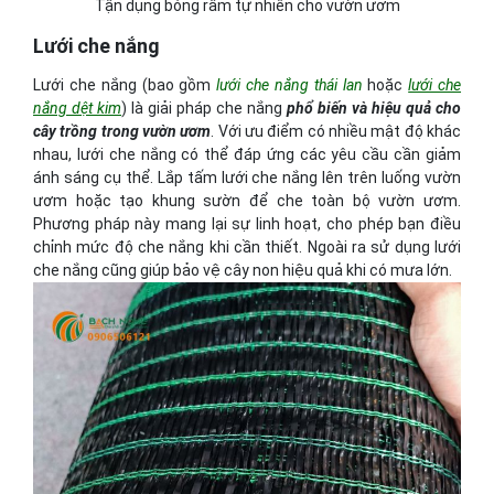
Tận dụng bóng râm tự nhiên cho vườn ươm
Lưới che nắng
Lưới che nắng (bao gồm
lưới che nắng thái lan
hoặc
lưới che
nắng dệt kim
) là giải pháp che nắng
phổ biến và hiệu quả cho
cây trồng trong vườn ươm
. Với ưu điểm có nhiều mật độ khác
nhau, lưới che nắng có thể đáp ứng các yêu cầu cần giảm
ánh sáng cụ thể. Lắp tấm lưới che nắng lên trên luống vườn
ươm hoặc tạo khung sườn để che toàn bộ vườn ươm.
Phương pháp này mang lại sự linh hoạt, cho phép bạn điều
chỉnh mức độ che nắng khi cần thiết. Ngoài ra sử dụng lưới
che nắng cũng giúp bảo vệ cây non hiệu quả khi có mưa lớn.