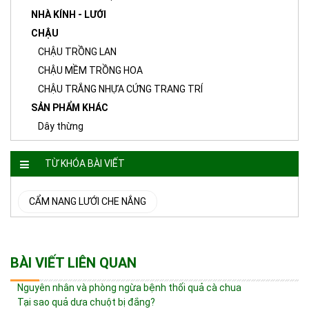
NHÀ KÍNH - LƯỚI
CHẬU
CHẬU TRỒNG LAN
CHẬU MỀM TRỒNG HOA
CHẬU TRẮNG NHỰA CỨNG TRANG TRÍ
SẢN PHẨM KHÁC
Dây thừng
TỪ KHÓA BÀI VIẾT
CẨM NANG LƯỚI CHE NẮNG
BÀI VIẾT LIÊN QUAN
Nguyên nhân và phòng ngừa bệnh thối quả cà chua
Tại sao quả dưa chuột bị đắng?