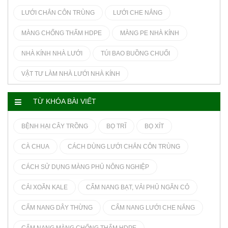
LƯỚI CHẮN CÔN TRÙNG
LƯỚI CHE NẮNG
MÀNG CHỐNG THẤM HDPE
MÀNG PE NHÀ KÍNH
NHÀ KÍNH NHÀ LƯỚI
TÚI BAO BUỒNG CHUỐI
VẬT TƯ LÀM NHÀ LƯỚI NHÀ KÍNH
TỪ KHÓA BÀI VIẾT
BỆNH HẠI CÂY TRỒNG
BỌ TRĨ
BỌ XÍT
CÀ CHUA
CÁCH DÙNG LƯỚI CHẮN CÔN TRÙNG
CÁCH SỬ DỤNG MÀNG PHỦ NÔNG NGHIỆP
CẢI XOĂN KALE
CẨM NANG BẠT, VẢI PHỦ NGĂN CỎ
CẨM NANG DÂY THỪNG
CẨM NANG LƯỚI CHE NẮNG