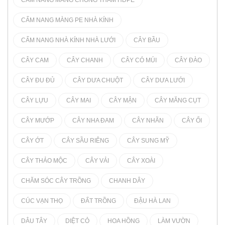
CẨM NANG MÀNG CHỐNG THẤM HDPE
CẨM NANG MÀNG PE NHÀ KÍNH
CẨM NANG NHÀ KÍNH NHÀ LƯỚI
CÂY BẦU
CÂY CAM
CÂY CHANH
CÂY CÓ MÚI
CÂY ĐÀO
CÂY ĐU ĐỦ
CÂY DƯA CHUỘT
CÂY DƯA LƯỚI
CÂY LỰU
CÂY MAI
CÂY MẬN
CÂY MĂNG CỤT
CÂY MƯỚP
CÂY NHA ĐAM
CÂY NHÃN
CÂY ỔI
CÂY ỚT
CÂY SẦU RIÊNG
CÂY SUNG MỸ
CÂY THẢO MỘC
CÂY VẢI
CÂY XOÀI
CHĂM SÓC CÂY TRỒNG
CHANH DÂY
CÚC VẠN THỌ
ĐẤT TRỒNG
ĐẬU HÀ LAN
DÂU TÂY
DIỆT CỎ
HOA HỒNG
LÀM VƯỜN