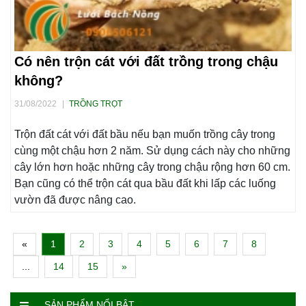
Có nên trộn cát với đất trồng trong chậu
không?
31/08/2022
|
TRỒNG TRỌT
Trộn đất cát với đất bầu nếu bạn muốn trồng cây trong
cùng một chậu hơn 2 năm. Sử dụng cách này cho những
cây lớn hơn hoặc những cây trong chậu rộng hơn 60 cm.
Bạn cũng có thể trộn cát qua bầu đất khi lấp các luống
vườn đã được nâng cao.
«
1
2
3
4
5
6
7
8
...
14
15
»
SẢN PHẨM NỔI BẬT