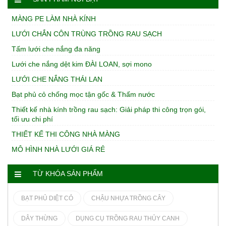
MÀNG PE LÀM NHÀ KÍNH
LƯỚI CHẮN CÔN TRÙNG TRỒNG RAU SẠCH
Tấm lưới che nắng đa năng
Lưới che nắng dệt kim ĐÀI LOAN, sợi mono
LƯỚI CHE NẮNG THÁI LAN
Bạt phủ cỏ chống mọc tận gốc & Thấm nước
Thiết kế nhà kính trồng rau sạch: Giải pháp thi công trọn gói,
tối ưu chi phí
THIẾT KẾ THI CÔNG NHÀ MÀNG
MÔ HÌNH NHÀ LƯỚI GIÁ RẺ
TỪ KHÓA SẢN PHẨM
BẠT PHỦ DIỆT CỎ
CHẬU NHỰA TRỒNG CÂY
DÂY THỪNG
DỤNG CỤ TRỒNG RAU THỦY CANH