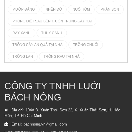
MƯỚP ĐẮNG
NHỆN ĐỎ
NUÔI TÔM
PHÂN BÓN
PHÒNG DIỆT SÂU BỆNH, CÔN TRÙNG GÂY HẠI
RẦY XANH
THỦY CANH
TRỒNG CÂY ĂN QUẢ TẠI NHÀ
TRỒNG CHUỐI
TRỒNG LAN
TRỒNG RAU TẠI NHÀ
CÔNG TY TNHH LUỚI
BÁCH NÔNG
Địa chỉ:
104A Đ. Xuân Thới Sơn 22, X. Xuân Thới Sơn, H. Hóc
Môn, TP. Hồ Chí Minh
Email:
bachnong.vn@gmail.com