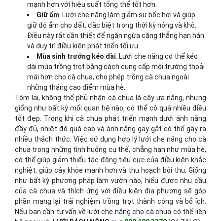
mạnh hơn với hiệu suất tổng thể tốt hơn.
Giữ ẩm
: Lưới che nắng làm giảm sự bốc hơi và giúp
giữ độ ẩm cho đất, đặc biệt trong thời kỳ nóng và khô.
Điều này rất cần thiết để ngăn ngừa căng thẳng hạn hán
và duy trì điều kiện phát triển tối ưu.
Mùa sinh trưởng kéo dài
: Lưới che nắng có thể kéo
dài mùa trồng trọt bằng cách cung cấp môi trường thoải
mái hơn cho cà chua, cho phép trồng cà chua ngoài
những tháng cao điểm mùa hè.
Tóm lại, không thể phủ nhận cà chua là cây ưa nắng, nhưng
giống như bất kỳ mối quan hệ nào, có thể có quá nhiều điều
tốt đẹp. Trong khi cà chua phát triển mạnh dưới ánh nắng
đầy đủ, nhiệt độ quá cao và ánh nắng gay gắt có thể gây ra
nhiều thách thức. Việc sử dụng hợp lý lưới che nắng cho cà
chua trong những tình huống cụ thể, chẳng hạn như mùa hè,
có thể giúp giảm thiểu tác động tiêu cực của điều kiện khắc
nghiệt, giúp cây khỏe mạnh hơn và thu hoạch bội thu. Giống
như bất kỳ phương pháp làm vườn nào, hiểu được nhu cầu
của cà chua và thích ứng với điều kiện địa phương sẽ góp
phần mang lại trải nghiệm trồng trọt thành công và bổ ích.
Nếu bạn cần tư vấn về lưới che nắng cho cà chua có thể liên