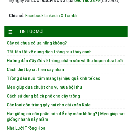
hệ ngay với
LƯỚI BÁCH NÔNG
qua
090 180 3379
(Có ZALO).
Chia sẻ:
Facebook
Linkedin
X
Tumblr
TIN TỨC MỚI
Cây cà chua có ưa nắng không?
Tất tần tật về dung dịch trồng rau thủy canh
Hướng dẫn đầy đủ về trồng, chăm sóc và thu hoạch dưa lưới
Cách diệt bọ xít trên cây nhãn
Trồng dâu nuôi tằm mang lại hiệu quả kinh tế cao
Mẹo giúp dưa chuột cho vụ mùa bội thu
Cách sử dụng bã cà phê cho cây trồng
Các loại côn trùng gây hại cho cải xoăn Kale
Hạt giống có cần phân bón để nảy mầm không? | Mẹo giúp hạt
giống nhanh nảy mầm
Nhà Lưới Trồng Hoa