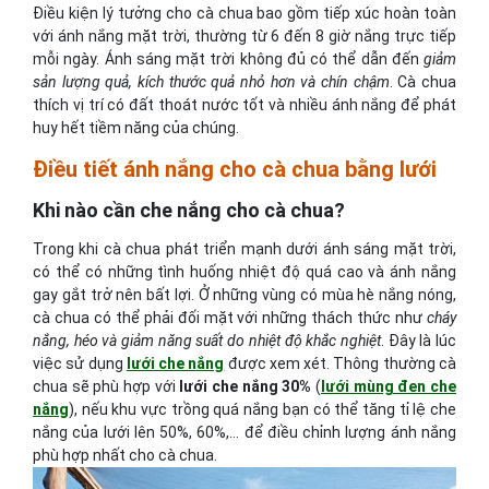
Điều kiện lý tưởng cho cà chua bao gồm tiếp xúc hoàn toàn
với ánh nắng mặt trời, thường từ 6 đến 8 giờ nắng trực tiếp
mỗi ngày. Ánh sáng mặt trời không đủ có thể dẫn đến
giảm
sản lượng quả, kích thước quả nhỏ hơn và chín chậm
. Cà chua
thích vị trí có đất thoát nước tốt và nhiều ánh nắng để phát
huy hết tiềm năng của chúng.
Điều tiết ánh nắng cho cà chua bằng lưới
Khi nào cần che nắng cho cà chua?
Trong khi cà chua phát triển mạnh dưới ánh sáng mặt trời,
có thể có những tình huống nhiệt độ quá cao và ánh nắng
gay gắt trở nên bất lợi. Ở những vùng có mùa hè nắng nóng,
cà chua có thể phải đối mặt với những thách thức như
cháy
nắng, héo và giảm năng suất do nhiệt độ khắc nghiệt
. Đây là lúc
việc sử dụng
lưới che nắng
được xem xét. Thông thường cà
chua sẽ phù hợp với
lưới che nắng 30%
(
lưới mùng đen che
nắng
), nếu khu vực trồng quá nắng bạn có thể tăng tỉ lệ che
nắng của lưới lên 50%, 60%,... để điều chỉnh lượng ánh nắng
phù hợp nhất cho cà chua.