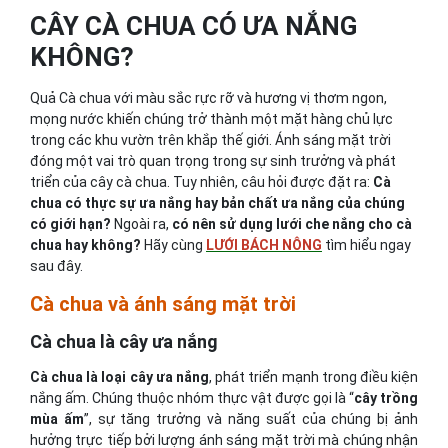
CÂY CÀ CHUA CÓ ƯA NẮNG
KHÔNG?
Quả Cà chua với màu sắc rực rỡ và hương vị thơm ngon,
mọng nước khiến chúng trở thành một mặt hàng chủ lực
trong các khu vườn trên khắp thế giới. Ánh sáng mặt trời
đóng một vai trò quan trọng trong sự sinh trưởng và phát
triển của cây cà chua. Tuy nhiên, câu hỏi được đặt ra:
Cà
chua có thực sự ưa nắng hay bản chất ưa nắng của chúng
có giới hạn?
Ngoài ra,
có nên sử dụng lưới che nắng cho cà
chua hay không?
Hãy cùng
LƯỚI BÁCH NÔNG
tìm hiểu ngay
sau đây.
Cà chua và ánh sáng mặt trời
Cà chua là cây ưa nắng
Cà chua là loại cây ưa nắng
, phát triển mạnh trong điều kiện
nắng ấm. Chúng thuộc nhóm thực vật được gọi là “
cây trồng
mùa ấm
”, sự tăng trưởng và năng suất của chúng bị ảnh
hưởng trực tiếp bởi lượng ánh sáng mặt trời mà chúng nhận