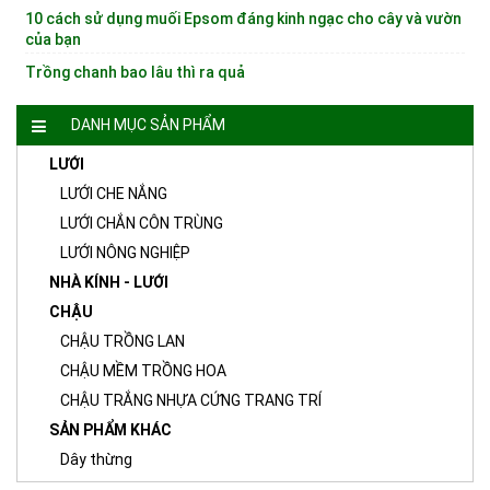
10 cách sử dụng muối Epsom đáng kinh ngạc cho cây và vườn
của bạn
Trồng chanh bao lâu thì ra quả
DANH MỤC SẢN PHẨM
LƯỚI
LƯỚI CHE NẮNG
LƯỚI CHẮN CÔN TRÙNG
LƯỚI NÔNG NGHIỆP
NHÀ KÍNH - LƯỚI
CHẬU
CHẬU TRỒNG LAN
CHẬU MỀM TRỒNG HOA
CHẬU TRẮNG NHỰA CỨNG TRANG TRÍ
SẢN PHẨM KHÁC
Dây thừng