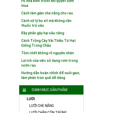
PE nhà kính trước khi quyết định
mua
Cách làm giàn che nắng cho rau
Cách xử lý bọ xít mà không cần
thuốc trừ sâu
Rầy phấn gây hại sầu riêng
Cách Trồng Cây Vải Thiều Từ Hạt
Giống Trong Chậu
Tôm chết không rõ nguyên nhân
Lợi ích của việc sử dụng rơm trong
vườn rau
Hướng dẫn hoàn chỉnh để nuôi giun,
làm phân trùn quế dễ dàng
DANH MỤC SẢN PHẨM
LƯỚI
LƯỚI CHE NẮNG
LƯỚI CHẮN CÔN TRÙNG