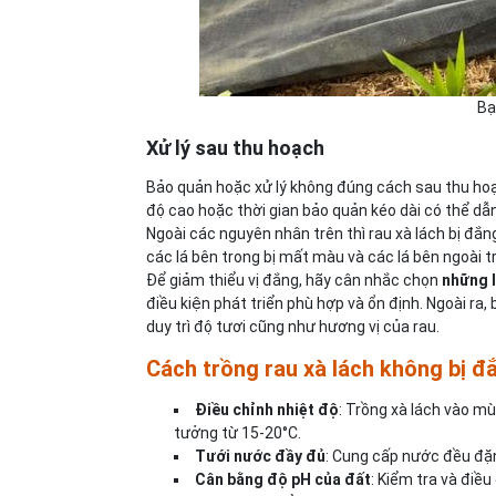
Bạ
Xử lý sau thu hoạch
Bảo quản hoặc xử lý không đúng cách sau thu hoạc
độ cao hoặc thời gian bảo quản kéo dài có thể dẫn
Ngoài các nguyên nhân trên thì rau xà lách bị đắ
các lá bên trong bị mất màu và các lá bên ngoài tr
Để giảm thiểu vị đắng, hãy cân nhắc chọn
những 
điều kiện phát triển phù hợp và ổn định. Ngoài ra,
duy trì độ tươi cũng như hương vị của rau.
Cách trồng rau xà lách không bị đ
Điều chỉnh nhiệt độ
: Trồng xà lách vào m
tưởng từ 15-20°C.
Tưới nước đầy đủ
: Cung cấp nước đều đặ
Cân bằng độ pH của đất
: Kiểm tra và điề