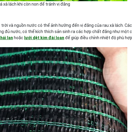
á xà lách khi còn non để tránh vị đắng
 trời và nguồn nước có thể ảnh hưởng đến vị đắng của rau xà lách. Các
ng đủ nước, có thể kích thích sản sinh ra các hợp chất đắng như một 
hái lan
hoặc
lưới dệt kim đài loan
để giúp điều chỉnh nhiệt độ phù hợ