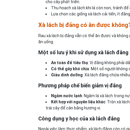
cho cây phát triển.
Thu hoạch xà lách khi lá còn non, tránh để
Lựa chọn các giống xà lách cải tiến, ít đắng
Xà lách bị đắng có ăn được không
Rau xà lách bị đắng vẫn có thể ăn được và không 
ăn uống.
Một số lưu ý khi sử dụng xà lách đắng
An toàn để tiêu thụ
: Vị đắng không phải d
Có thể gây khó chịu
: Một số người không q
Giàu dinh dưỡng
: Xà lách đắng chứa nhiều
Phương pháp chế biến giảm vị đắng
Ngâm nước lạnh
: Ngâm lá xà lách trong n
Kết hợp với nguyên liệu khác
: Trộn xà lác
trái cây để cân bằng hương vị.
Công dụng y học của xà lách đắng
Ngoài việc làm thực phẩm, xà lách đắng còn có giá 