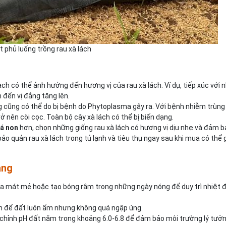
t phủ luống trồng rau xà lách
h có thể ảnh hưởng đến hương vị của rau xà lách. Ví dụ, tiếp xúc với n
 đến vị đắng tăng lên.
ng cũng có thể do bị bệnh do Phytoplasma gây ra. Với bệnh nhiễm trùng
ở nên còi cọc. Toàn bộ cây xà lách có thể bị biến dạng.
lá non
hơn, chọn những giống rau xà lách có hương vị dịu nhẹ và đảm b
 bảo quản rau xà lách trong tủ lạnh và tiêu thụ ngay sau khi mua có thể 
ắng
ùa mát mẻ hoặc tạo bóng râm trong những ngày nóng để duy trì nhiệt đ
n để đất luôn ẩm nhưng không quá ngập úng.
u chỉnh pH đất nằm trong khoảng 6.0-6.8 để đảm bảo môi trường lý tưở