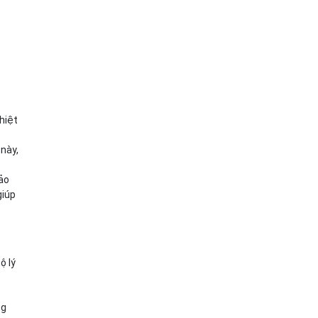
hiệt
 này,
ảo
giúp
ộ lý
ng