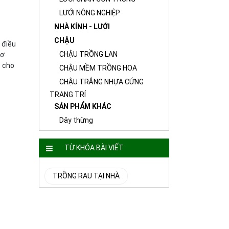
LƯỚI NÔNG NGHIỆP
NHÀ KÍNH - LƯỚI
CHẬU
 điều
CHẬU TRỒNG LAN
cơ
p cho
CHẬU MỀM TRỒNG HOA
CHẬU TRẮNG NHỰA CỨNG
TRANG TRÍ
SẢN PHẨM KHÁC
Dây thừng
TỪ KHÓA BÀI VIẾT
TRỒNG RAU TẠI NHÀ