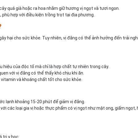
 cây quá già hoặc ra hoa nhằm giữ hương vị ngọt và tươi ngon.
, phù hợp với điều kiện trồng trọt tại địa phương.
?
gây hại cho sức khỏe. Tuy nhiên, vị đắng có thể ảnh hưởng đến trải ng
ấu hiệu của độc tố mà chỉ là hợp chất tự nhiên trong cây.
uen với vị đắng có thể thấy khó chịu khi ăn.
 vitamin và khoáng chất tốt cho sức khỏe.
ước lạnh khoảng 15-20 phút để giảm vị đắng.
h với các loại gia vị hoặc thực phẩm có vị ngọt như mật ong, giấm ngọt,
trị y học: