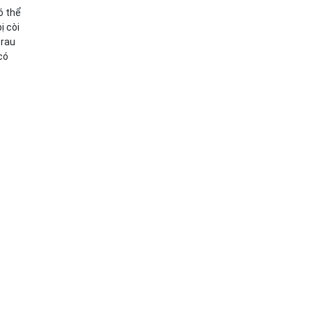
ó thể
ị còi
 rau
có