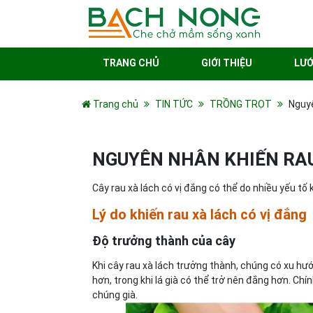
TRANG CHỦ
GIỚI THIỆU
LƯỚ
Trang chủ
TIN TỨC
TRỒNG TRỌT
Nguyê
NGUYÊN NHÂN KHIẾN RAU
Cây rau xà lách có vị đắng có thể do nhiều yếu tố 
Lý do khiến rau xà lách có vị đắng
Độ trưởng thành của cây
Khi cây rau xà lách trưởng thành, chúng có xu hư
hơn, trong khi lá già có thể trở nên đắng hơn. Chí
chúng già.