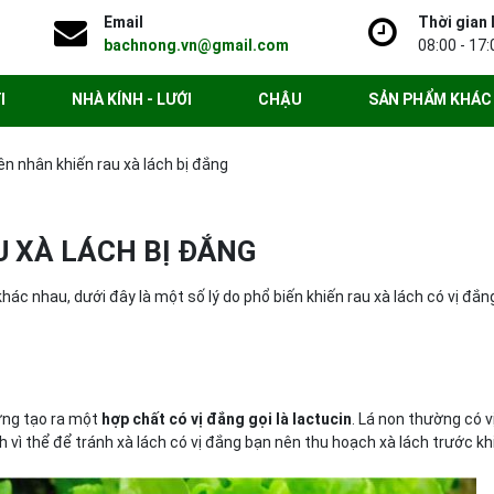
Email
Thời gian 
bachnong.vn@gmail.com
08:00 - 17:
I
NHÀ KÍNH - LƯỚI
CHẬU
SẢN PHẨM KHÁC
n nhân khiến rau xà lách bị đắng
 XÀ LÁCH BỊ ĐẮNG
khác nhau, dưới đây là một số lý do phổ biến khiến rau xà lách có vị đắn
ớng tạo ra một
hợp chất có vị đắng gọi là lactucin
. Lá non thường có vị
nh vì thể để tránh xà lách có vị đắng bạn nên thu hoạch xà lách trước kh