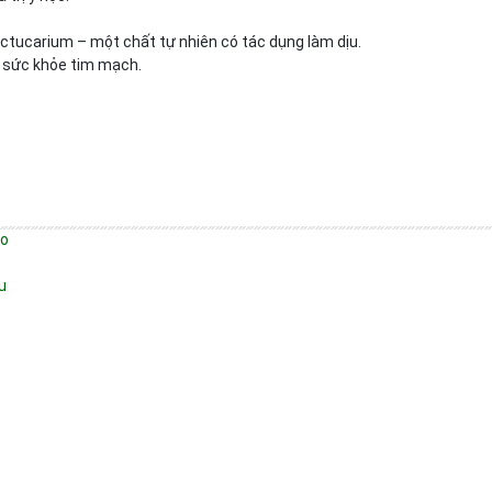
ctucarium – một chất tự nhiên có tác dụng làm dịu.
ợ sức khỏe tim mạch.
eo
u