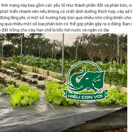
 tình trạng này bao gồm các yếu tố như thành phần đất và phân bón, c
phát triển nhanh nên nếu không có chất dinh dưỡng thích hợp, cây sẽ b
ừng lãng phí, vì một số trường hợp bón quá nhiều nitơ cũng khiến cho
g quá nhiều một số loại phân bón có thể góp phần gây ra vị đắng. Bạn 
 đất trồng cho cây, hạn chế bị bốc hơi nước và ngăn cỏ dại.