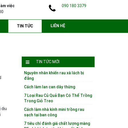
làm việc
090 180 3379
00
LIÊN HỆ
TIN TỨC
TIN TỨC MỚI
Nguyên nhân khiến rau xà lách bị
g:
đắng
Cách làm lan can dây thừng
7 Loại Rau Củ Quả Bạn Có Thể Trồng
Trong Giỏ Treo
 dịu
Cách làm nhà kính mini trồng rau
i
sạch tại ban công
7 tiêu chí đánh giá chất lượng màng