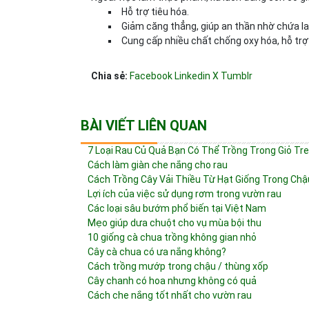
Hỗ trợ tiêu hóa.
Giảm căng thẳng, giúp an thần nhờ chứa la
Cung cấp nhiều chất chống oxy hóa, hỗ tr
Chia sẻ:
Facebook
Linkedin
X
Tumblr
BÀI VIẾT LIÊN QUAN
7 Loại Rau Củ Quả Bạn Có Thể Trồng Trong Giỏ Tr
Cách làm giàn che nắng cho rau
Cách Trồng Cây Vải Thiều Từ Hạt Giống Trong Chậ
Lợi ích của việc sử dụng rơm trong vườn rau
Các loại sâu bướm phổ biến tại Việt Nam
Mẹo giúp dưa chuột cho vụ mùa bội thu
10 giống cà chua trồng không gian nhỏ
Cây cà chua có ưa nắng không?
Cách trồng mướp trong chậu / thùng xốp
Cây chanh có hoa nhưng không có quả
Cách che nắng tốt nhất cho vườn rau