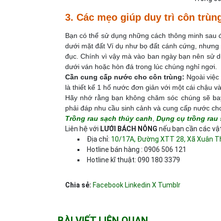
3. Các mẹo giúp duy trì côn trùn
Bạn có thể sử dụng những cách thông minh sau 
dưới mặt đất Ví dụ như bọ đất cánh cứng, nhưng t
đục. Chính vì vậy mà vào ban ngày bạn nên sử d
dưới ván hoặc hòn đá trong lúc chúng nghỉ ngơi.
Cần cung cấp nước cho côn trùng:
Ngoài việc
là thiết kế 1 hố nước đơn giản với một cái chậu v
Hãy nhớ rằng bạn không chăm sóc chúng sẽ bay 
phải đáp nhu cầu sinh cảnh và cung cấp nước ch
Trồng rau sạch thủy canh
,
Dụng cụ trồng rau
Liên hệ với
LƯỚI BÁCH NÔNG
nếu bạn cần các vậ
Địa chỉ:
10/17A, Đường XTT 28, Xã Xuân Th
Hotline bán hàng : 0906 506 121
Hotline kĩ thuật: 090 180 3379
Chia sẻ:
Facebook
Linkedin
X
Tumblr
BÀI VIẾT LIÊN QUAN