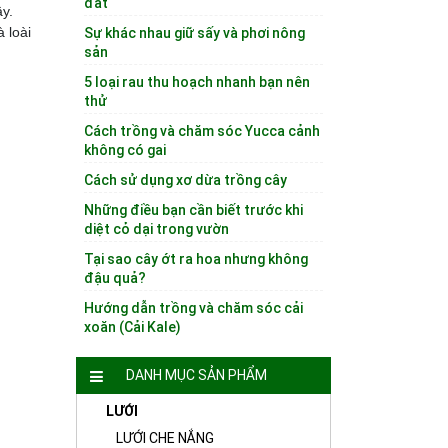
đất
y.
à loài
Sự khác nhau giữ sấy và phơi nông
sản
5 loại rau thu hoạch nhanh bạn nên
thử
Cách trồng và chăm sóc Yucca cảnh
không có gai
Cách sử dụng xơ dừa trồng cây
Những điều bạn cần biết trước khi
diệt cỏ dại trong vườn
Tại sao cây ớt ra hoa nhưng không
đậu quả?
Hướng dẫn trồng và chăm sóc cải
xoăn (Cải Kale)
DANH MỤC SẢN PHẨM
LƯỚI
LƯỚI CHE NẮNG