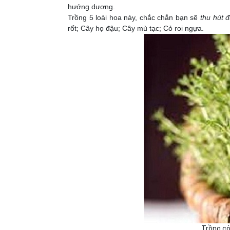
hướng dương.
Trồng 5 loài hoa này, chắc chắn bạn sẽ
thu hút đ
rốt; Cây họ đậu; Cây mù tạc; Cỏ roi ngựa.
Trồng cỏ