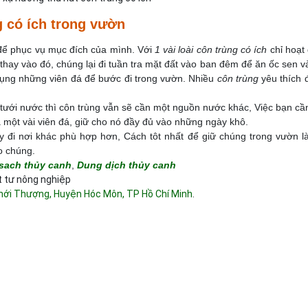
g có ích trong vườn
để phục vụ mục đích của mình. Với
1 vài loài côn trùng có ích
chỉ hoạt
hay vào đó, chúng lại đi tuần tra mặt đất vào ban đêm để ăn ốc sen v
ụng những viên đá để bước đi trong vườn. Nhiều
côn trùng
yêu thích 
 tưới nước thì côn trùng vẫn sẽ cần một nguồn nước khác, Việc bạn cầ
à một vài viên đá, giữ cho nó đầy đủ vào những ngày khô.
đi nơi khác phù hợp hơn, Cách tôt nhất để giữ chúng trong vườn l
o chúng.
 sach thủy canh
,
Dung dịch thủy canh
t tư nông nghiệp
ới Thượng, Huyện Hóc Môn, TP Hồ Chí Minh
.