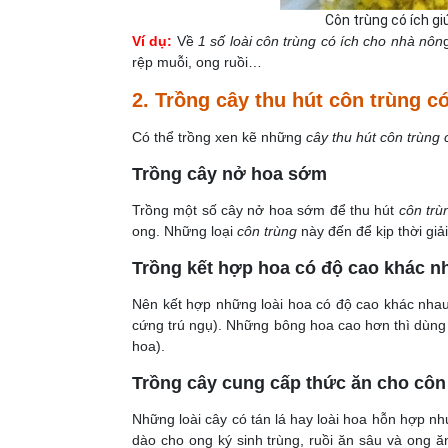
Côn trùng có ích g
Ví dụ:
Về
1 số loài côn trùng có ích cho nhà nôn
rệp muỗi, ong ruồi…
2. Trồng cây thu hút côn trùng có
Có thể trồng xen kẽ những
cây thu hút côn trùng c
Trồng cây nở hoa sớm
Trồng một số cây nở hoa sớm để thu hút
côn trù
ong. Những loại
côn trùng
này đến để kịp thời gi
Trồng kết hợp hoa có độ cao khác n
Nên kết hợp những loài hoa có độ cao khác nhau
cứng trú ngụ). Những bông hoa cao hơn thì dùng 
hoa).
Trồng cây cung cấp thức ăn cho côn 
Những loài cây có tán lá hay loài hoa hỗn hợp như
dào cho ong ký sinh trùng, ruồi ăn sâu và ong ă