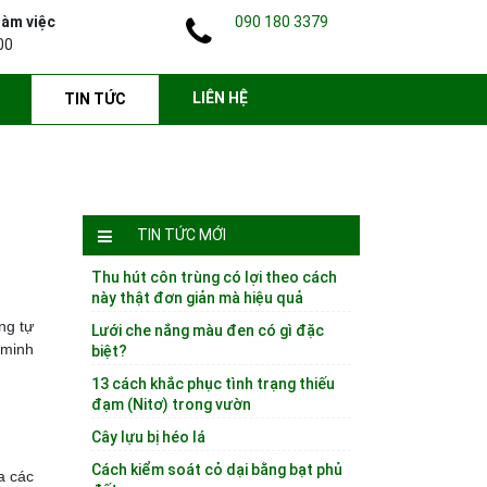
làm việc
090 180 3379
00
LIÊN HỆ
TIN TỨC
TIN TỨC MỚI
Thu hút côn trùng có lợi theo cách
này thật đơn giản mà hiệu quả
ng tự
Lưới che nắng màu đen có gì đặc
 minh
biệt?
13 cách khắc phục tình trạng thiếu
đạm (Nitơ) trong vườn
Cây lựu bị héo lá
Cách kiểm soát cỏ dại bằng bạt phủ
a các