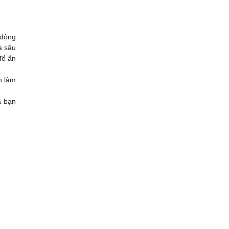
 động
à sâu
để ẩn
n làm
à bạn