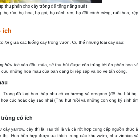
iúp thụ phấn cho cây trồng để tăng năng suất
g: bọ rùa, bọ hoa, bọ gai, bọ cánh ren, bọ đất cánh cứng, ruồi hoa, rệp
 ích
ó lợi
giữa các luống cây trong vườn. Cụ thể những loại cây sau:
ng hữu ích
vào đầu mùa, sẽ thu hút được côn trùng tới ăn phấn hoa v
ải cứu những hoa màu của bạn đang bị rệp sáp và bọ ve tấn công.
hau
. Trong đó loại hoa thấp như cỏ xạ hương và oregano (để thu hút bọ
hoa cúc hoặc cây sao nhái (Thu hút ruồi và những con ong ký sinh tì
trùng có ích
 cây yarrow, cây thì là, rau thì là và cà rốt hợp cung cấp nguồn thức ă
n thịt. Hoa hỗn hợp được ưa thích trong các khu vườn, như zinnias v