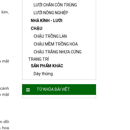
LƯỚI CHẮN CÔN TRÙNG
 kim,
LƯỚI NÔNG NGHIỆP
NHÀ KÍNH - LƯỚI
CHẬU
CHẬU TRỒNG LAN
CHẬU MỀM TRỒNG HOA
CHẬU TRẮNG NHỰA CỨNG
TRANG TRÍ
à mật
SẢN PHẨM KHÁC
Dây thừng
 cánh
TỪ KHÓA BÀI VIẾT
m mật
n dồi
à hoa