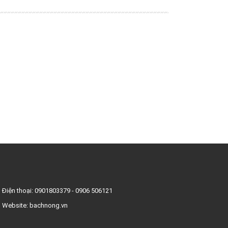
Điện thoại:
0901803379
-
0906 506121
Website:
bachnong.vn