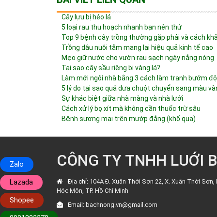
Cây lựu bị héo lá
5 loại rau thu hoạch nhanh bạn nên thử
Top 9 bệnh cây trồng thường gặp phải và cách kh
Trồng dâu nuôi tằm mang lại hiệu quả kinh tế cao
Mẹo giữ nước cho vườn rau sạch ngày nắng nóng
Tại sao cây sầu riêng bị vàng lá?
Làm mới ngôi nhà bằng 3 cách làm tranh bướm đ
5 lý do tại sao quả dưa chuột chuyển sang màu và
Sự khác biệt giữa nhà màng và nhà lưới
Cách xử lý bọ xít mà không cần thuốc trừ sâu
Bệnh sương mai trên mướp đắng (khổ qua)
CÔNG TY TNHH LUỚI 
Zalo
Lazada
Địa chỉ:
104A Đ. Xuân Thới Sơn 22, X. Xuân Thới Sơn, 
Hóc Môn, TP. Hồ Chí Minh
Shopee
Email:
bachnong.vn@gmail.com