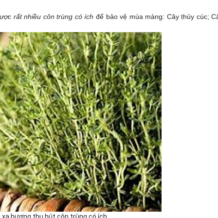
ược rất nhiều côn trùng có ích
để bảo vệ mùa màng: Cây thủy cúc; C
 xạ hương thu hút côn trùng có ích