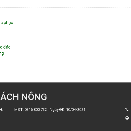
ắc phục
ộc đáo
ng
BÁCH NÔNG
H.
MST: 0316 800 732 -
Ngày ĐK:
10/04/2021