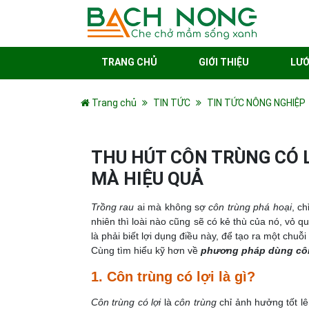
TRANG CHỦ
GIỚI THIỆU
LƯỚ
Trang chủ
TIN TỨC
TIN TỨC NÔNG NGHIỆP
THU HÚT CÔN TRÙNG CÓ 
MÀ HIỆU QUẢ
Trồng rau
ai mà không sợ
côn trùng phá hoại
, c
nhiên thì loài nào cũng sẽ có kẻ thù của nó, vỏ 
là phải biết lợi dụng điều này, để tạo ra một chuỗ
Cùng tìm hiểu kỹ hơn về
phương pháp dùng côn t
1. Côn trùng có lợi là gì?
Côn trùng có lợi
là
côn trùng
chỉ ảnh hưởng tốt l