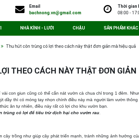
Email
Thời gian 
bachnong.vn@gmail.com
08:00 - 17:
I
NHÀ KÍNH - LƯỚI
CHẬU
SẢN PHẨM KHÁC
Thu hút côn trùng có lợi theo cách này thật đơn giản mà hiệu quả
LỢI THEO CÁCH NÀY THẬT ĐƠN GIẢN
hỉ vài con giun cũng có thể cắn nát vườn cà chua chỉ trong 1 đêm. Như
quýt dầy thì có móng tay nhọn chính điều này mà người làm vườn thông
i thức ăn tự nhiên, điều này rất có lợi cho khu vườn bạn.
rùng có lợi để tiêu trừ dịch hại cho vườn rau
.
ên cây trồng như giúp cây phát triển mạnh, tránh những ảnh hưởng củ