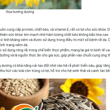
Hoa hướng dương
uồn cung cấp protein, chất béo, và vitamin E, rất có lợi cho sức khỏe. 
 thiện sức khỏe tim mạch nhờ hàm lượng chất béo không bão hòa cao.
ó tính kháng viêm và được sử dụng trong điều trị một số bệnh về da. C
tình trạng viêm da.
sử dụng rộng rãi trong chế biến thực phẩm, mang lại giá trị kinh tế ca
ưỡng và là nguồn thức ăn cho gia súc, góp phần vào chuỗi cung ứng 
 dương có khả năng cải tạo đất nhờ vào hệ rễ phát triển sâu, giúp tăn
u hút các loài côn trùng có lợi, hỗ trợ cho hệ sinh thái và canh tác b