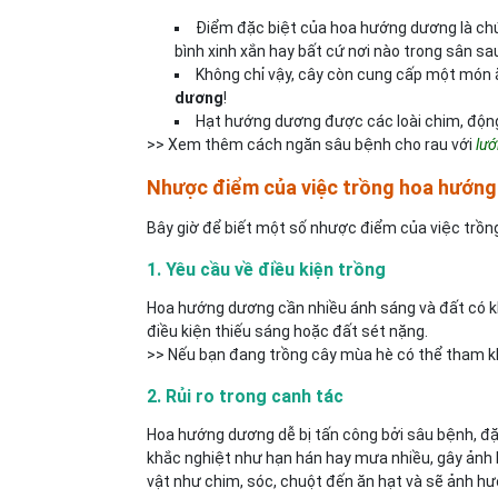
Điểm đặc biệt của hoa hướng dương là chú
bình xinh xắn hay bất cứ nơi nào trong sân sa
Không chỉ vậy, cây còn cung cấp một món 
dương
!
Hạt hướng dương được các loài chim, động
>> Xem thêm cách ngăn sâu bệnh cho rau với
lướ
Nhược điểm của việc trồng hoa hướn
Bây giờ để biết một số nhược điểm của việc trồ
1. Yêu cầu về điều kiện trồng
Hoa hướng dương cần nhiều ánh sáng và đất có kh
điều kiện thiếu sáng hoặc đất sét nặng.
>> Nếu bạn đang trồng cây mùa hè có thể tham 
2. Rủi ro trong canh tác
Hoa hướng dương dễ bị tấn công bởi sâu bệnh, đặc 
khắc nghiệt như hạn hán hay mưa nhiều, gây ảnh 
vật như chim, sóc, chuột đến ăn hạt và sẽ ảnh h