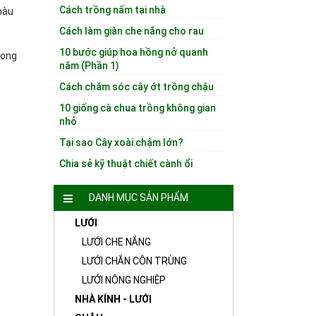
Cách trồng nấm tại nhà
màu
Cách làm giàn che nắng cho rau
10 bước giúp hoa hồng nở quanh
rong
năm (Phần 1)
Cách chăm sóc cây ớt trồng chậu
10 giống cà chua trồng không gian
nhỏ
Tại sao Cây xoài chậm lớn?
Chia sẻ kỹ thuật chiết cành ổi
DANH MỤC SẢN PHẨM
LƯỚI
LƯỚI CHE NẮNG
LƯỚI CHẮN CÔN TRÙNG
LƯỚI NÔNG NGHIỆP
NHÀ KÍNH - LƯỚI