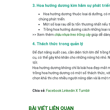
3. Hoa hướng dương kìm hãm sự phát triển
Hoa hướng dương thuộc loại dị dưỡng, có n
chúng phát triển.
Một số loại rau dễ bị tổn thương nhất nếu
Trồng hoa hướng dương cách những loại rau
>> Xem thêm
chậu nhựa treo trồng cây
giúp dễ dàng
4. Thách thức trong quản lý
Để đạt năng suất cao, cần diện tích lớn để trồng
cụ, có thể gây khó khăn cho những nông hộ nhỏ. Ng
tốt.
Hoa hướng dương không chỉ là loài hoa đẹp mắt mà
trồng hoa hướng dương có một số thách thức, với 
chọn khả thi cho nhiều người nông dân và là một ng
Chia sẻ:
Facebook
Linkedin
X
Tumblr
BÀI VIẾT LIÊN QUAN