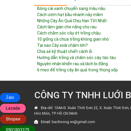
Bông cải xanh chuyển sang màu nâu
Cách ươm hạt bầu nhanh nảy mầm
Những Cây Ăn Quả Chịu Hạn Tốt Nhất
Cách làm giàn che nắng cho rau
Cách chăm sóc cây ớt trồng chậu
10 giống cà chua trồng không gian nhỏ
Tại sao Cây xoài chậm lớn?
Chia sẻ kỹ thuật chiết cành ổi
Hướng dẫn trồng và chăm sóc cây táo tàu
Nguyên nhân khiến rau xà lách bị đắng
6 mẹo để trồng cây ăn quả trong thùng xốp
CÔNG TY TNHH LUỚI 
Zalo
Lazada
Địa chỉ:
104A Đ. Xuân Thới Sơn 22, X. Xuân Thới Sơn, 
Hóc Môn, TP. Hồ Chí Minh
Shopee
Email:
bachnong.vn@gmail.com
0901803379