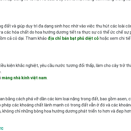
 đất và giúp duy trì đa dạng sinh học nhờ vào việc thu hút các loài cô
i ra các hóa chất do hoa hướng dương tiết ra thực sự có thể ức chế sự
o gồm cả cỏ dại. Tham khảo
địa chỉ bán bạt phủ diệt cỏ
hoặc xem chi tiết
iều kiện khắc nghiệt, yêu cầu nước tương đối thấp, làm cho cây trở t
.
i
màng nhà kính việt nam
.
an bằng cách phá vỡ dần các kim loại nặng trong đất, bao gồm asen, ch
 phép các khoáng chất lành mạnh có trong đất vẫn ở đó và các khoán
hơn, không chỉ những bông hoa hướng dương phát triển to hơn và đẹp hơ
ực