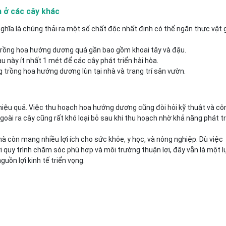
 ở các cây khác
ghĩa là chúng thải ra một số chất độc nhất định có thể ngăn thực vật 
 trồng hoa hướng dương quá gần bao gồm khoai tây và đậu.
 này ít nhất 1 mét để các cây phát triển hài hòa.
 trồng hoa hướng dương lùn tại nhà và trang trí sân vườn.
 hiệu quả. Việc thu hoạch hoa hướng dương cũng đòi hỏi kỹ thuật và cô
oài ra cây cũng rất khó loại bỏ sau khi thu hoạch nhờ khả năng phát tr
 còn mang nhiều lợi ích cho sức khỏe, y học, và nông nghiệp. Dù việc
quy trình chăm sóc phù hợp và môi trường thuận lợi, đây vẫn là một l
uồn lợi kinh tế triển vọng.