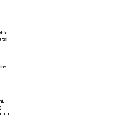
n
 phát
 tại
hành
ì,
g
n, mà