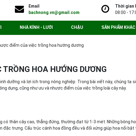
Email
Thời gian 
bachnong.vn@gmail.com
08:00 - 17:
I
NHÀ KÍNH - LƯỚI
CHẬU
SẢN PHẨM KHÁC
hược điểm của việc trồng hoa hướng dương
ỆC TRỒNG HOA HƯỚNG DƯƠNG
inh dưỡng và lợi ích trong nông nghiệp. Trong bài viết này, chúng ta s
ông dụng, cũng như ưu và nhược điểm của việc trồng loài cây này.
g có thân cây cao, thẳng đứng, thường đạt từ 1-3 mét. Những bông ho
 đặc trưng. Cấu trúc cánh hoa đồng đều và đối xứng giúp hoa nổi bật 