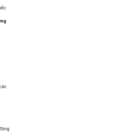
iếc
ớng
 các
 động