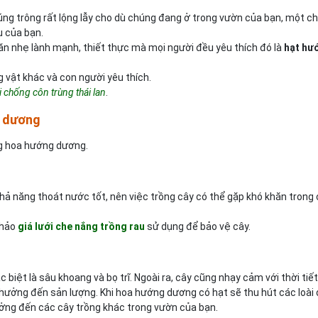
ng trông rất lộng lẫy cho dù chúng đang ở trong vườn của bạn, một ch
u của bạn.
ăn nhẹ lành mạnh, thiết thực mà mọi người đều yêu thích đó là
hạt hư
 vật khác và con người yêu thích.
i chống côn trùng thái lan
.
g dương
ng hoa hướng dương.
ả năng thoát nước tốt, nên việc trồng cây có thể gặp khó khăn trong
khảo
giá lưới che nắng trồng rau
sử dụng để bảo vệ cây.
biệt là sâu khoang và bọ trĩ. Ngoài ra, cây cũng nhạy cảm với thời tiết
hưởng đến sản lượng. Khi hoa hướng dương có hạt sẽ thu hút các loài
ưởng đến các cây trồng khác trong vườn của bạn.