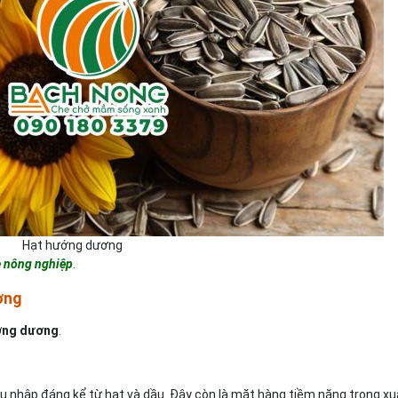
Hạt hướng dương
e nông nghiệp
.
ơng
ướng dương
.
 nhập đáng kể từ hạt và dầu. Đây còn là mặt hàng tiềm năng trong xu