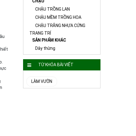
CHẬU
CHẬU TRỒNG LAN
CHẬU MỀM TRỒNG HOA
CHẬU TRẮNG NHỰA CỨNG
TRANG TRÍ
Dầu
SẢN PHẨM KHÁC
Dây thừng
hiết
o.
TỪ KHÓA BÀI VIẾT
thực
g
LÀM VƯỜN
ền