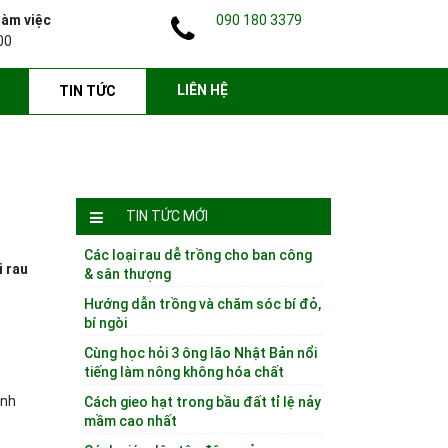
làm việc
090 180 3379
00
LIÊN HỆ
TIN TỨC
TIN TỨC MỚI
Các loại rau dễ trồng cho ban công
i rau
& sân thượng
Hướng dẫn trồng và chăm sóc bí đỏ,
bí ngòi
Cùng học hỏi 3 ông lão Nhật Bản nổi
tiếng làm nông không hóa chất
ành
Cách gieo hạt trong bầu đất tỉ lệ nảy
mầm cao nhất