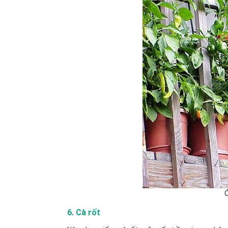
Ớ
6. Cà rốt