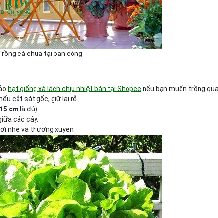
Trồng cà chua tại ban công
hảo
hạt giống xà lách chịu nhiệt bán tại Shopee
nếu bạn muốn trồng qu
u cắt sát gốc, giữ lại rễ.
15 cm
là đủ).
iữa các cây.
Tưới nhẹ và thường xuyên.