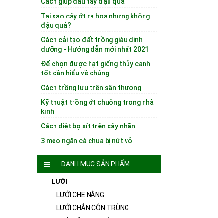
Cách giúp dâu tây đậu quả
Tại sao cây ớt ra hoa nhưng không
đậu quả?
Cách cải tạo đất trồng giàu dinh
dưỡng - Hướng dẫn mới nhất 2021
Để chọn được hạt giống thủy canh
tốt cần hiểu về chúng
Cách trồng lựu trên sân thượng
Kỹ thuật trồng ớt chuông trong nhà
kính
Cách diệt bọ xít trên cây nhãn
3 mẹo ngăn cà chua bị nứt vỏ
DANH MỤC SẢN PHẨM
LƯỚI
LƯỚI CHE NẮNG
LƯỚI CHẮN CÔN TRÙNG