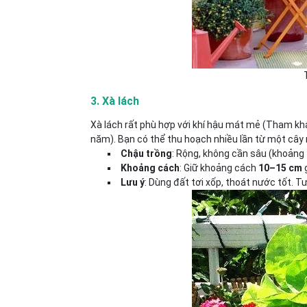
3. Xà lách
Xà lách rất phù hợp với khí hậu mát mẻ (Tham k
năm). Bạn có thể thu hoạch nhiều lần từ một cây nế
Chậu trồng
: Rộng, không cần sâu (khoảng
Khoảng cách
: Giữ khoảng cách
10–15 cm
g
Lưu ý
: Dùng đất tơi xốp, thoát nước tốt. 