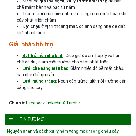
Sử dụng
giá thể sạch, xử lý trước khi trồng
để hạn
chế mầm bệnh và bào tử nấm.
Tránh tưới quá nhiều, nhất là trong mùa mưa hoặc khi
cây phát triển chậm.
Đặt chậu ở vị trí thoáng mát, có ánh sáng nhẹ để đất
khô nhanh hơn.
Giải pháp hỗ trợ
Bạt trải nền nhà kính
:
Giúp giữ độ ẩm hợp lý và hạn
chế cỏ dại, giảm môi trường cho nấm phát triển.
Lưới che nắng màu bạc
:
Giảm nhiệt độ bề mặt chậu,
hạn chế đất quá ẩm.
Lưới mùng trắng
:
Ngăn côn trùng, giữ môi trường cân
bằng cho cây.
Chia sẻ:
Facebook
Linkedin
X
Tumblr
TIN TỨC MỚI
Nguyên nhân và cách xử lý nấm vàng mọc trong chậu cây