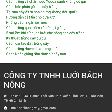
Cách trồng và chăm sóc Yucca cảnh không có gai
Cách bón phân gà cho cây trồng
Tại sao cây ớt ra hoa nhưng không đậu quả?
Hướng dẫn cắt tỉa cho dưa lưới
Những cách ngăn cỏ mọc
Cách trồng quả mâm xôi từ hạt giống
5 sai lầm khi sử dụng lưới che nắng cho cây trồng
Kỹ thuật trồng cây đu đủ
Cách cải tạo đất trồng cây
Cách trồng Haworthia trong nhà
Cách Nhân giống Nha đam từ cây non
CÔNG TY TNHH LUỚI BÁCH
NÔNG
Địa chỉ:
104A Đ. Xuân Thới Sơn 22, X. Xuân Thới Sơn, H. Hóc Môn,
TP. Hồ Chí Minh
Email:
bachnong.vn@gmail.com