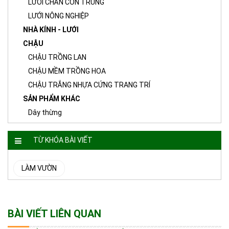
LƯỚI CHẮN CÔN TRÙNG
LƯỚI NÔNG NGHIỆP
NHÀ KÍNH - LƯỚI
CHẬU
CHẬU TRỒNG LAN
CHẬU MỀM TRỒNG HOA
CHẬU TRẮNG NHỰA CỨNG TRANG TRÍ
SẢN PHẨM KHÁC
Dây thừng
TỪ KHÓA BÀI VIẾT
LÀM VƯỜN
BÀI VIẾT LIÊN QUAN