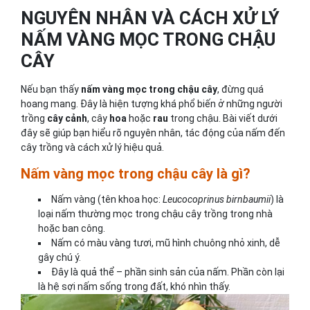
NGUYÊN NHÂN VÀ CÁCH XỬ LÝ
NẤM VÀNG MỌC TRONG CHẬU
CÂY
Nếu bạn thấy
nấm vàng mọc trong chậu cây
, đừng quá
hoang mang. Đây là hiện tượng khá phổ biến ở những người
trồng
cây cảnh
, cây
hoa
hoặc
rau
trong chậu. Bài viết dưới
đây sẽ giúp bạn hiểu rõ nguyên nhân, tác động của nấm đến
cây trồng và cách xử lý hiệu quả.
Nấm vàng mọc trong chậu cây là gì?
Nấm vàng (tên khoa học:
Leucocoprinus birnbaumii
) là
loại nấm thường mọc trong chậu cây trồng trong nhà
hoặc ban công.
Nấm có màu vàng tươi, mũ hình chuông nhỏ xinh, dễ
gây chú ý.
Đây là quả thể – phần sinh sản của nấm. Phần còn lại
là hệ sợi nấm sống trong đất, khó nhìn thấy.