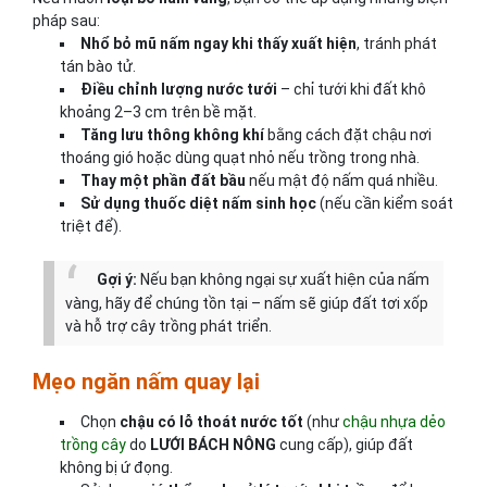
pháp sau:
Nhổ bỏ mũ nấm ngay khi thấy xuất hiện
, tránh phát
tán bào tử.
Điều chỉnh lượng nước tưới
– chỉ tưới khi đất khô
khoảng 2–3 cm trên bề mặt.
Tăng lưu thông không khí
bằng cách đặt chậu nơi
thoáng gió hoặc dùng quạt nhỏ nếu trồng trong nhà.
Thay một phần đất bầu
nếu mật độ nấm quá nhiều.
Sử dụng thuốc diệt nấm sinh học
(nếu cần kiểm soát
triệt để).
Gợi ý:
Nếu bạn không ngại sự xuất hiện của nấm
vàng, hãy để chúng tồn tại – nấm sẽ giúp đất tơi xốp
và hỗ trợ cây trồng phát triển.
Mẹo ngăn nấm quay lại
Chọn
chậu có lỗ thoát nước tốt
(như
chậu nhựa dẻo
trồng cây
do
LƯỚI BÁCH NÔNG
cung cấp), giúp đất
không bị ứ đọng.