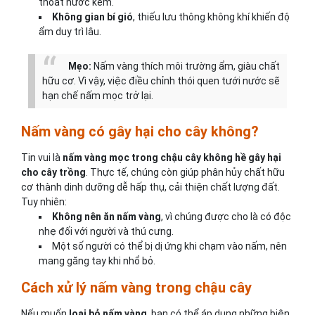
thoát nước kém.
Không gian bí gió
, thiếu lưu thông không khí khiến độ
ẩm duy trì lâu.
Mẹo:
Nấm vàng thích môi trường ẩm, giàu chất
hữu cơ. Vì vậy, việc điều chỉnh thói quen tưới nước sẽ
hạn chế nấm mọc trở lại.
Nấm vàng có gây hại cho cây không?
Tin vui là
nấm vàng mọc trong chậu cây không hề gây hại
cho cây trồng
. Thực tế, chúng còn giúp phân hủy chất hữu
cơ thành dinh dưỡng dễ hấp thụ, cải thiện chất lượng đất.
Tuy nhiên:
Không nên ăn nấm vàng
, vì chúng được cho là có độc
nhẹ đối với người và thú cưng.
Một số người có thể bị dị ứng khi chạm vào nấm, nên
mang găng tay khi nhổ bỏ.
Cách xử lý nấm vàng trong chậu cây
Nếu muốn
loại bỏ nấm vàng
, bạn có thể áp dụng những biện