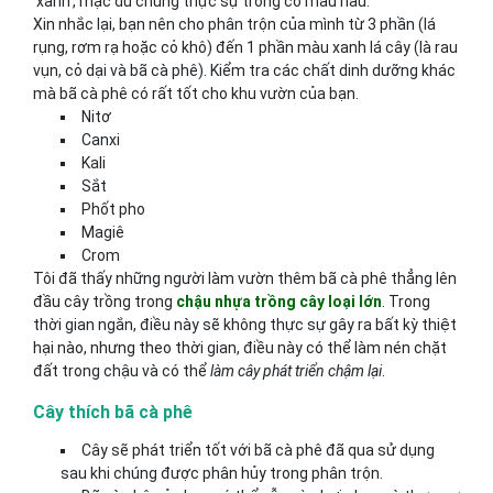
'xanh', mặc dù chúng thực sự trông có màu nâu.
Xin nhắc lại, bạn nên cho phân trộn của mình từ 3 phần (lá
rụng, rơm rạ hoặc cỏ khô) đến 1 phần màu xanh lá cây (là rau
vụn, cỏ dại và bã cà phê). Kiểm tra các chất dinh dưỡng khác
mà bã cà phê có rất tốt cho khu vườn của bạn.
Nitơ
Canxi
Kali
Sắt
Phốt pho
Magiê
Crom
Tôi đã thấy những người làm vườn thêm bã cà phê thẳng lên
đầu cây trồng trong
chậu nhựa trồng cây loại lớn
. Trong
thời gian ngắn, điều này sẽ không thực sự gây ra bất kỳ thiệt
hại nào, nhưng theo thời gian, điều này có thể làm nén chặt
đất trong chậu và có thể
làm cây phát triển chậm lại
.
Cây thích bã cà phê
Cây sẽ phát triển tốt với bã cà phê đã qua sử dụng
sau khi chúng được phân hủy trong phân trộn.