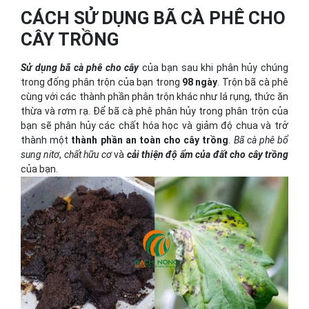
CÁCH SỬ DỤNG BÃ CÀ PHÊ CHO
CÂY TRỒNG
Sử dụng bã cà phê cho cây
của bạn sau khi phân hủy chúng
trong đống phân trộn của bạn trong
98 ngày
. Trộn bã cà phê
cùng với các thành phần phân trộn khác như lá rụng, thức ăn
thừa và rơm rạ. Để bã cà phê phân hủy trong phân trộn của
bạn sẽ phân hủy các chất hóa học và giảm độ chua và trở
thành một
thành phần an toàn cho cây trồng
.
Bã cà phê bổ
sung nitơ
,
chất hữu cơ
và
cải thiện độ ẩm của đất cho cây trồng
của bạn.