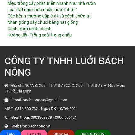
Mẹo trồng cây phát triển nhanh như nhà vườn
Loại đất nào chứa nhiều nước nhất?
Các bệnh thường gặp ở ớt và cách chữa trị
Nhân giống cây chuối bằng hạt giống
Cách giâm cành chanh
Hướng dẫn Trồng xoài trong chậu
CÔNG TY TNHH LUỚI BÁCH
NÔNG
Địa chỉ:
104A Đ. Xuân Thới Sơn 22, X. Xuân Thới Sơn, H. Hóc Môn,
TP. Hồ Chí Minh
Email:
bachnong.vn@gmail.com
MST: 0316 800 732 -
Ngày ĐK:
10/04/2021
Điện thoại:
0901803379
-
0906 506121
Website:
bachnong.vn
Zalo
Lazada
Shopee
0901803379