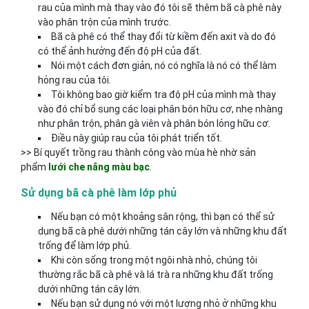
rau của mình mà thay vào đó tôi sẽ thêm bã cà phê này
vào phân trộn của mình trước.
Bã cà phê có thể thay đổi từ kiềm đến axit và do đó
có thể ảnh hưởng đến độ pH của đất.
Nói một cách đơn giản, nó có nghĩa là nó có thể làm
hỏng rau của tôi.
Tôi không bao giờ kiểm tra độ pH của mình mà thay
vào đó chỉ bổ sung các loại phân bón hữu cơ, nhẹ nhàng
như phân trộn, phân gà viên và phân bón lỏng hữu cơ.
Điều này giúp rau của tôi phát triển tốt.
>> Bí quyết trồng rau thành công vào mùa hè nhờ sản
phẩm
lưới che nắng màu bạc
.
Sử dụng bã cà phê làm lớp phủ
Nếu bạn có một khoảng sân rộng, thì bạn có thể sử
dụng bã cà phê dưới những tán cây lớn và những khu đất
trống để làm lớp phủ.
Khi còn sống trong một ngôi nhà nhỏ, chúng tôi
thường rắc bã cà phê và lá trà ra những khu đất trống
dưới những tán cây lớn.
Nếu bạn sử dụng nó với một lượng nhỏ ở những khu