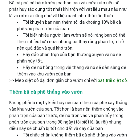
Bã cà phê có hàm lượng carbon cao và chứa nitơ nên sẽ
phát huy tác dụng tốt nhất khi trộn với vật liệu màu nâu như
lá và rơm rạ cũng như vật liệu xanh như thức ăn thừa.
Tôi khuyên bạn nên thêm tối đa khoảng 10% bã cà
phê vào phân trộn của bạn.
Tôi biết nhiều người làm vườn sẽ nói rằng bạn có thể
thêm nhiều hơn nữa, nhưng tôi thấy rằng phân trộn trở
nên quá đặc và quá khó trộn.
Hãy đảo phân trộn của bạn thường xuyên và nó sẽ
phân hủy tốt.
Hãy để nó hỏng trong vài tháng và nó sẽ sẵn sàng để
thêm vào khu vườn của bạn.
>> Mẹo diệt cỏ dại đơn giản cho vườn chỉ với
bạt trải diệt cỏ
.
Thêm bã cà phê thẳng vào vườn
Không phải là một ý kiến ​​hay nếu bạn thêm cà phê xay thẳng
vào khu vườn của bạn. Tốt hơn là bạn nên thêm chúng vào
phân trộn của bạn trước, để nó trộn vào và phân hủy trong
phân trộn của bạn trong 98 ngày (tôi biết là lâu rồi) nhưng
điều này sẽ chuẩn bị tốt cho đất và cây của bạn .
Tôi chắc chắn không thêm bã cà phê thẳng vào vườn