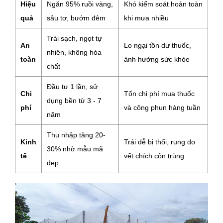
Hiệu
Ngăn 95% ruồi vàng,
Khó kiểm soát hoàn toàn
quả
sâu tơ, bướm đêm
khi mưa nhiều
Trái sạch, ngọt tự
An
Lo ngại tồn dư thuốc,
nhiên, không hóa
toàn
ảnh hưởng sức khỏe
chất
Đầu tư 1 lần, sử
Chi
Tốn chi phí mua thuốc
dụng bền từ 3 - 7
phí
và công phun hàng tuần
năm
Thu nhập tăng 20-
Kinh
Trái dễ bị thối, rụng do
30% nhờ mẫu mã
tế
vết chích côn trùng
đẹp