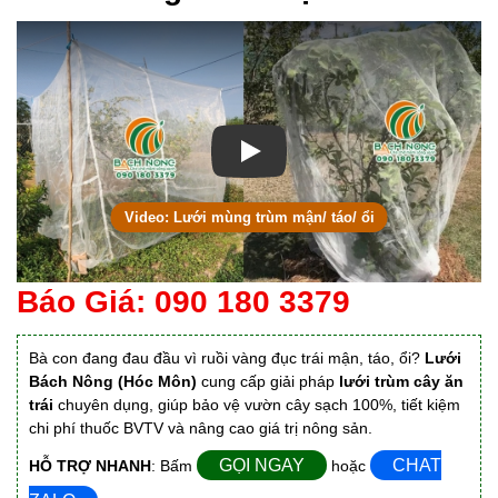
Xem video Lưới mùng trùm mận/ tá
Video: Lưới mùng trùm mận/ táo/ ổi
Báo Giá: 090 180 3379
Bà con đang đau đầu vì ruồi vàng đục trái mận, táo, ổi?
Lưới
Bách Nông (Hóc Môn)
cung cấp giải pháp
lưới trùm cây ăn
trái
chuyên dụng, giúp bảo vệ vườn cây sạch 100%, tiết kiệm
chi phí thuốc BVTV và nâng cao giá trị nông sản.
GỌI NGAY
CHAT
HỖ TRỢ NHANH
: Bấm
hoặc