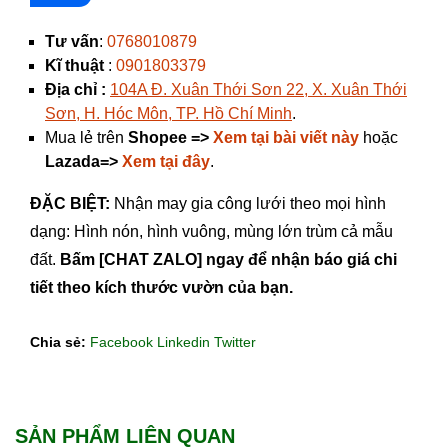
Tư vấn
:
0768010879
Kĩ thuật
:
0901803379
Địa chỉ :
104A Đ. Xuân Thới Sơn 22, X. Xuân Thới
Sơn, H. Hóc Môn, TP. Hồ Chí Minh
.
Mua lẻ trên
Shopee =>
Xem tại bài viết này
hoặc
Lazada=>
Xem tại đây
​​​​​​.
ĐẶC BIỆT:
Nhận may gia công lưới theo mọi hình
dạng: Hình nón, hình vuông, mùng lớn trùm cả mẫu
đất.
Bấm [CHAT ZALO] ngay để nhận báo giá chi
tiết theo kích thước vườn của bạn.
Chia sẻ:
Facebook
Linkedin
Twitter
SẢN PHẨM LIÊN QUAN