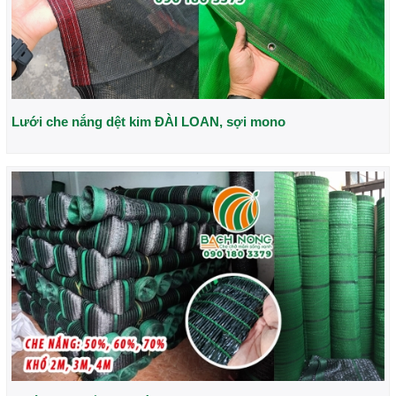
Lưới che nắng dệt kim ĐÀI LOAN, sợi mono