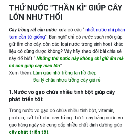
THỨ NƯỚC "THẦN KÌ" GIÚP CÂY
LỚN NHƯ THỔI
Cây trồng rất cần nước
. xưa có câu “
nhất nước nhì phân
tam cần tứ giống
”. Bạn nghĩ chỉ có
nước sạch
mới giúp
giữ ẩm cho cây, còn các loại nước trong sinh hoạt khác
liệu có dùng được không? Vậy hãy theo dõi bài chia sẻ
này để biết “
Những thứ nước này không chỉ giữ ẩm mà
nó còn giúp cây mau lớn
”
Xem thêm:
Làm giàu nhờ trồng lan hồ điệp
Đại lý chậu nhựa trồng cây giá rẻ
1.Nước vo gạo chứa nhiều tinh bột giúp cây
phát triển tốt
Trong nước vo gạo có chứa nhiều tinh bột, vitamin,
protein,...rất tốt cho cây trồng. Tưới cây bằng nước vo
gạo hàng ngày sẽ cung cấp nhiều chất dinh dưỡng giúp
cây phát triển tốt
.