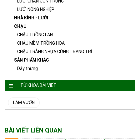
LƯỚI CHẮN CÔN TRÙNG
LƯỚI NÔNG NGHIỆP
NHÀ KÍNH - LƯỚI
CHẬU
CHẬU TRỒNG LAN
CHẬU MỀM TRỒNG HOA
CHẬU TRẮNG NHỰA CỨNG TRANG TRÍ
SẢN PHẨM KHÁC
Dây thừng
TỪ KHÓA BÀI VIẾT
LÀM VƯỜN
BÀI VIẾT LIÊN QUAN