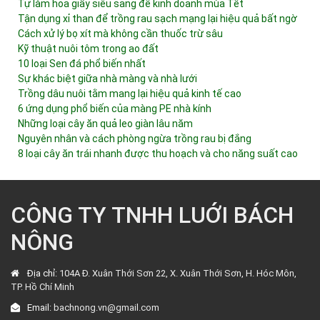
Tự làm hoa giấy siêu sang để kinh doanh mùa Tết
Tận dụng xỉ than để trồng rau sạch mạng lại hiệu quả bất ngờ
Cách xử lý bọ xít mà không cần thuốc trừ sâu
Kỹ thuật nuôi tôm trong ao đất
10 loại Sen đá phổ biến nhất
Sự khác biệt giữa nhà màng và nhà lưới
Trồng dâu nuôi tằm mang lại hiệu quả kinh tế cao
6 ứng dụng phổ biến của màng PE nhà kính
Những loại cây ăn quả leo giàn lâu năm
Nguyên nhân và cách phòng ngừa trồng rau bị đắng
8 loại cây ăn trái nhanh được thu hoạch và cho năng suất cao
CÔNG TY TNHH LUỚI BÁCH
NÔNG
Địa chỉ:
104A Đ. Xuân Thới Sơn 22, X. Xuân Thới Sơn, H. Hóc Môn,
TP. Hồ Chí Minh
Email:
bachnong.vn@gmail.com