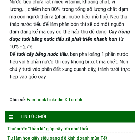
Nước tiểu chứa rất nhiều vitamin, khoáng chất, vi
lượng,..., chiếm hơn 80% trong tổng số lượng chất đạm
mà con người thải ra (phân, nước tiểu, mồ hôi). Nếu thu
thập nước tiểu để làm phân bón thì sẽ có một nguồn
đạm đáng kể mà cây có thể hấp thụ dễ dàng.
Cây trồng
được tưới bằng nước tiểu sẽ phát triển nhanh hơn
từ
10% - 27%.
Để
tưới cây bằng nước tiểu
, bạn pha loãng 1 phần nước
tiểu với 5 phần nước thì cây không bị xót mà chết. Nên
chú ý tưới vào phần đất xung quanh cây, tránh tưới trực
tiếp vào gốc cây.
Chia sẻ:
Facebook
Linkedin
X
Tumblr
TIN TỨC MỚI
Thứ nước "thần kì" giúp cây lớn như thổi
Tự làm hoa giấy siêu sang để kinh doanh mùa Tết