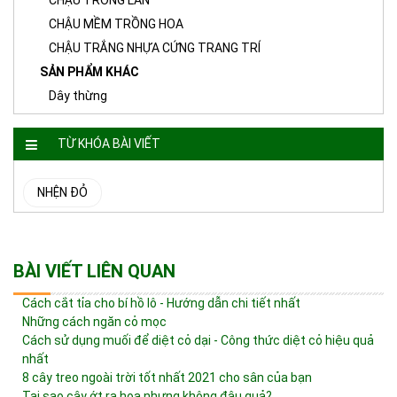
CHẬU MỀM TRỒNG HOA
CHẬU TRẮNG NHỰA CỨNG TRANG TRÍ
SẢN PHẨM KHÁC
Dây thừng
TỪ KHÓA BÀI VIẾT
NHỆN ĐỎ
BÀI VIẾT LIÊN QUAN
Cách cắt tỉa cho bí hồ lô - Hướng dẫn chi tiết nhất
Những cách ngăn cỏ mọc
Cách sử dụng muối để diệt cỏ dại - Công thức diệt cỏ hiệu quả
nhất
8 cây treo ngoài trời tốt nhất 2021 cho sân của bạn
Tại sao cây ớt ra hoa nhưng không đậu quả?