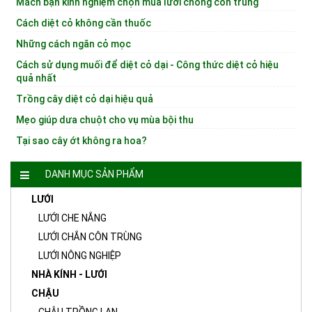
Mách bạn kinh nghiệm chọn mua lưới chống côn trùng
Cách diệt cỏ không cần thuốc
Những cách ngăn cỏ mọc
Cách sử dụng muối để diệt cỏ dại - Công thức diệt cỏ hiệu
quả nhất
Trồng cây diệt cỏ dại hiệu quả
Mẹo giúp dưa chuột cho vụ mùa bội thu
Tại sao cây ớt không ra hoa?
DANH MỤC SẢN PHẨM
LƯỚI
LƯỚI CHE NẮNG
LƯỚI CHẮN CÔN TRÙNG
LƯỚI NÔNG NGHIỆP
NHÀ KÍNH - LƯỚI
CHẬU
CHẬU TRỒNG LAN