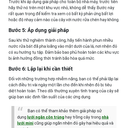
Trước khi áp dụng giải pháp cho toàn bộ nhà máy, trước tiên
hãy thử nó trên một khu vực nhỏ, không dễ thấy. Bước này
rất quan trọng để kiểm tra xem có bất kỳ phản ứng bất lợi
hoặc độ nhạy cảm nào của cây với nước rửa chén hay không.
Bước 5: Áp dụng giải pháp
Sau khi thử nghiệm thành công, hãy tiến hành phun nhiều
nước rửa bát đã pha loãng vào mặt dưới của lá, nơi nhện đỏ
có xu hướng tụ tập. Đảm bảo bao phủ hoàn toàn các khu vực
bị ảnh hưởng đồng thời tránh bão hòa quá mức.
Bước 6: Lặp lại khi cần thiết
Đối với những trường hợp nhiễm nặng, bạn có thể phải lặp lại
cách điều trị vài ngày một lần cho đến khi nhện đỏ bị tiêu
diệt hoàn toàn. Theo dõi thường xuyên tình trạng của cây sẽ
giúp bạn xác định tần suất của các ứng dụng.
Bạn có thể tham khảo thêm giải pháp sử
dụng
lưới ngăn côn trùng
hay trồng cây trong
nhà
lưới mini
cũng giúp ngăn nhện đỏ gây hại hiệu quả và