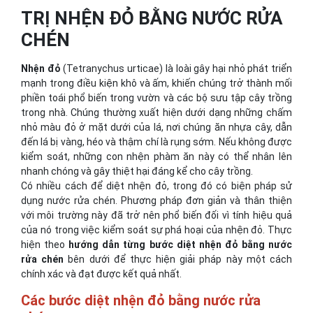
TRỊ NHỆN ĐỎ BẰNG NƯỚC RỬA
CHÉN
Nhện đỏ
(Tetranychus urticae) là loài gây hại nhỏ phát triển
mạnh trong điều kiện khô và ấm, khiến chúng trở thành mối
phiền toái phổ biến trong vườn và các bộ sưu tập cây trồng
trong nhà. Chúng thường xuất hiện dưới dạng những chấm
nhỏ màu đỏ ở mặt dưới của lá, nơi chúng ăn nhựa cây, dẫn
đến lá bị vàng, héo và thậm chí là rụng sớm. Nếu không được
kiểm soát, những con nhện phàm ăn này có thể nhân lên
nhanh chóng và gây thiệt hại đáng kể cho cây trồng.
Có nhiều cách để diệt nhện đỏ, trong đó có biện pháp sử
dụng nước rửa chén. Phương pháp đơn giản và thân thiện
với môi trường này đã trở nên phổ biến đối vì tính hiệu quả
của nó trong việc kiểm soát sự phá hoại của nhện đỏ. Thực
hiện theo
hướng dẫn từng bước diệt nhện đỏ bằng nước
rửa chén
bên dưới để thực hiện giải pháp này một cách
chính xác và đạt được kết quả nhất.
Các bước diệt nhện đỏ bằng nước rửa