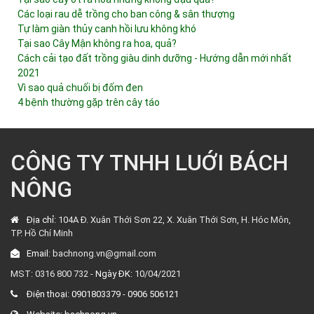
Các loại rau dễ trồng cho ban công & sân thượng
Tự làm giàn thủy canh hồi lưu không khó
Tại sao Cây Mận không ra hoa, quả?
Cách cải tạo đất trồng giàu dinh dưỡng - Hướng dẫn mới nhất
2021
Vì sao quả chuối bị đốm đen
4 bệnh thường gặp trên cây táo
CÔNG TY TNHH LUỚI BÁCH
NÔNG
Địa chỉ:
104A Đ. Xuân Thới Sơn 22, X. Xuân Thới Sơn, H. Hóc Môn,
TP. Hồ Chí Minh
Email:
bachnong.vn@gmail.com
MST: 0316 800 732 -
Ngày ĐK:
10/04/2021
Điện thoại:
0901803379
-
0906 506121