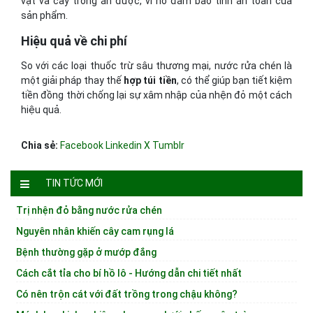
vật và cây trồng ăn được, vì nó đảm bảo tính an toàn của
sản phẩm.
Hiệu quả về chi phí
So với các loại thuốc trừ sâu thương mại, nước rửa chén là
một giải pháp thay thế
hợp túi tiền
, có thể giúp bạn tiết kiệm
tiền đồng thời chống lại sự xâm nhập của nhện đỏ một cách
hiệu quả.
Chia sẻ:
Facebook
Linkedin
X
Tumblr
TIN TỨC MỚI
Trị nhện đỏ bằng nước rửa chén
Nguyên nhân khiến cây cam rụng lá
Bệnh thường gặp ở mướp đắng
Cách cắt tỉa cho bí hồ lô - Hướng dẫn chi tiết nhất
Có nên trộn cát với đất trồng trong chậu không?