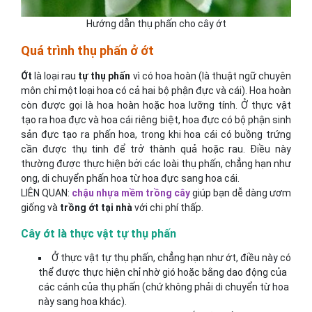
Hướng dẫn thụ phấn cho cây ớt
Quá trình thụ phấn ở ớt
Ớt
là loại rau
tự thụ phấn
vì có hoa hoàn (là thuật ngữ chuyên
môn chỉ một loại hoa có cả hai bộ phận đực và cái). Hoa hoàn
còn được gọi là hoa hoàn hoặc hoa lưỡng tính. Ở thực vật
tạo ra hoa đực và hoa cái riêng biệt, hoa đực có bộ phận sinh
sản đực tạo ra phấn hoa, trong khi hoa cái có buồng trứng
cần được thụ tinh để trở thành quả hoặc rau. Điều này
thường được thực hiện bởi các loài thụ phấn, chẳng hạn như
ong, di chuyển phấn hoa từ hoa đực sang hoa cái.
LIÊN QUAN:
chậu nhựa mềm trồng cây
giúp bạn dễ dàng ươm
giống và
trồng ớt tại nhà
với chi phí thấp.
Cây ớt là thực vật tự thụ phấn
Ở thực vật tự thụ phấn, chẳng hạn như ớt, điều này có
thể được thực hiện chỉ nhờ gió hoặc bằng dao động của
các cánh của thụ phấn (chứ không phải di chuyển từ hoa
này sang hoa khác).