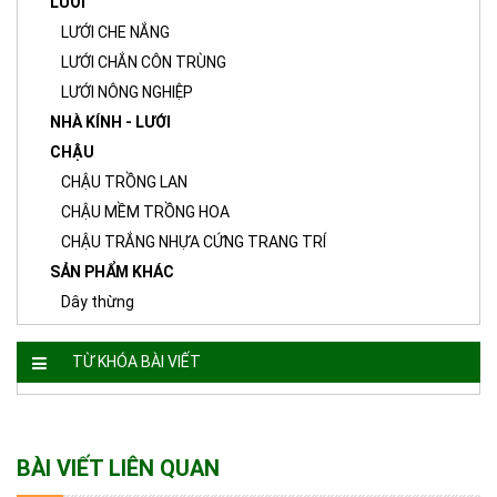
LƯỚI
LƯỚI CHE NẮNG
LƯỚI CHẮN CÔN TRÙNG
LƯỚI NÔNG NGHIỆP
NHÀ KÍNH - LƯỚI
CHẬU
CHẬU TRỒNG LAN
CHẬU MỀM TRỒNG HOA
CHẬU TRẮNG NHỰA CỨNG TRANG TRÍ
SẢN PHẨM KHÁC
Dây thừng
TỪ KHÓA BÀI VIẾT
BÀI VIẾT LIÊN QUAN