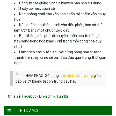
Công ty hạt giống Sandia khuyên bạn nên sử dụng
một cây cọ mới, sạch sẽ.
Nhẹ nhàng chải đầu vào bao phấn rồi chấm vào nhụy
hoa.
Nếu phấn hoa không dính vào đầu phấn, bạn có thể
làm ướt bằng một chút nước cất.
Bạn không cần phải di chuyển phấn hoa từ bông hoa
này sang bông hoa khác - chỉ trong mỗi bông hoa duy
nhất.
Làm theo các bước sau với từng bông hoa trưởng
thành trên cây và nó sẽ bắt đầu đậu quả trong thời gian
ngắn.
THAM KHẢO: Sử dụng
lưới chắn côn trùng
giúp
bảo vệ ớt không bị côn trùng gây hại.
Chia sẻ:
Facebook
Linkedin
X
Tumblr
TIN TỨC MỚI