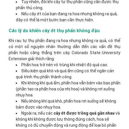
Tuy nhiên, đôi khi cây tự thụ phấn cũng cần được thụ
phấn thủ công.
Nếu cây ớt của bạn đang ra hoa nhưng không ra quả,
đây có thể là một bước bạn cần thực hiện.
Các lý do khiến cây ớt thụ phấn không đậu
Khi rau tự thụ phấn đang ra hoa nhưng không ra quả, có thể
có một số nguyên nhân thường dẫn đến các vấn đề thụ
phấn hoặc căng thẳng trên cây. Colorado State University
Extension giải thích rằng:
Phấn hoa trở nên vô trùng khi nhiệt độ quá cao.
Điều kiện quá khô và quá ẩm cũng có thể ngăn cản
quá trình thụ phấn thành công.
Khi không khí quá ẩm, phấn hoa vẫn bám vào bao phấn
(phần tạo ra phấn hoa của nhị hoa) và không rơi xuống
nhụy hoa.
Nếu không khí quá khô, phấn hoa rơi xuống sẽ không
bám được vào nhụy hoa.
Ngoài ra, nếu các
cây ớt được trồng quá gần nhau
và
không khí không được lưu thông đúng cách, hoa sẽ
không có đủ chuyển động và rung động để loại bỏ phấn