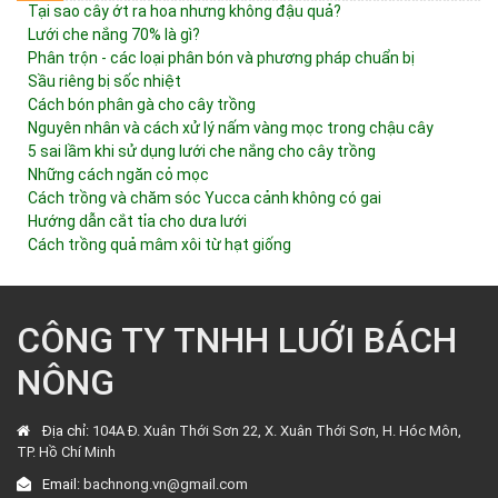
Tại sao cây ớt ra hoa nhưng không đậu quả?
Lưới che nắng 70% là gì?
Phân trộn - các loại phân bón và phương pháp chuẩn bị
Sầu riêng bị sốc nhiệt
Cách bón phân gà cho cây trồng
Nguyên nhân và cách xử lý nấm vàng mọc trong chậu cây
5 sai lầm khi sử dụng lưới che nắng cho cây trồng
Những cách ngăn cỏ mọc
Cách trồng và chăm sóc Yucca cảnh không có gai
Hướng dẫn cắt tỉa cho dưa lưới
Cách trồng quả mâm xôi từ hạt giống
CÔNG TY TNHH LUỚI BÁCH
NÔNG
Địa chỉ:
104A Đ. Xuân Thới Sơn 22, X. Xuân Thới Sơn, H. Hóc Môn,
TP. Hồ Chí Minh
Email:
bachnong.vn@gmail.com