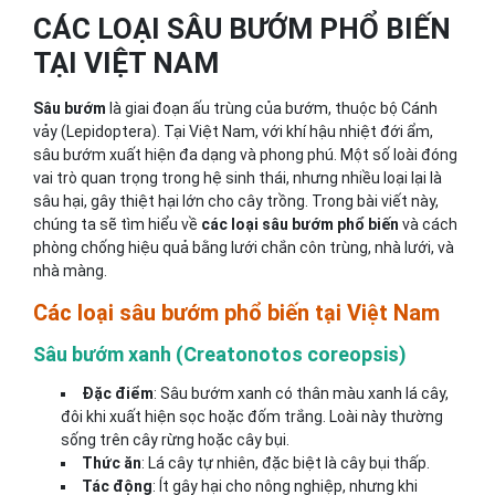
CÁC LOẠI SÂU BƯỚM PHỔ BIẾN
TẠI VIỆT NAM
Sâu bướm
là giai đoạn ấu trùng của bướm, thuộc bộ Cánh
vảy (Lepidoptera). Tại Việt Nam, với khí hậu nhiệt đới ẩm,
sâu bướm xuất hiện đa dạng và phong phú. Một số loài đóng
vai trò quan trọng trong hệ sinh thái, nhưng nhiều loại lại là
sâu hại, gây thiệt hại lớn cho cây trồng. Trong bài viết này,
chúng ta sẽ tìm hiểu về
các loại sâu bướm phổ biến
và cách
phòng chống hiệu quả bằng lưới chắn côn trùng, nhà lưới, và
nhà màng.
Các loại sâu bướm phổ biến tại Việt Nam
Sâu bướm xanh (Creatonotos coreopsis)
Đặc điểm
: Sâu bướm xanh có thân màu xanh lá cây,
đôi khi xuất hiện sọc hoặc đốm trắng. Loài này thường
sống trên cây rừng hoặc cây bụi.
Thức ăn
: Lá cây tự nhiên, đặc biệt là cây bụi thấp.
Tác động
: Ít gây hại cho nông nghiệp, nhưng khi