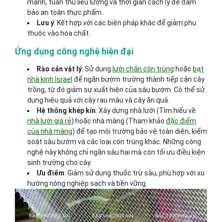
mạnh, tuân thủ liều lượng và thời gian cách ly để đảm
bảo an toàn thực phẩm.
Lưu ý
: Kết hợp với các biện pháp khác để giảm phụ
thuộc vào hóa chất.
Ứng dụng công nghệ hiện đại
Rào cản vật lý
: Sử dụng
lưới chắn côn trùng
hoặc
bạt
nhà kính Israel
để ngăn bướm trưởng thành tiếp cận cây
trồng, từ đó giảm sự xuất hiện của sâu bướm. Có thể sử
dụng hiệu quả với cây rau màu và cây ăn quả.
Hệ thống khép kín
: Xây dựng nhà lưới (Tìm hiểu về
nhà lưới giá rẻ
) hoặc nhà màng (Tham khảo
đặc điểm
của nhà màng
) để tạo môi trường bảo vệ toàn diện, kiểm
soát sâu bướm và các loại côn trùng khác. Những công
nghệ này không chỉ ngăn sâu hại mà còn tối ưu điều kiện
sinh trưởng cho cây.
Ưu điểm
: Giảm sử dụng thuốc trừ sâu, phù hợp với xu
hướng nông nghiệp sạch và bền vững.