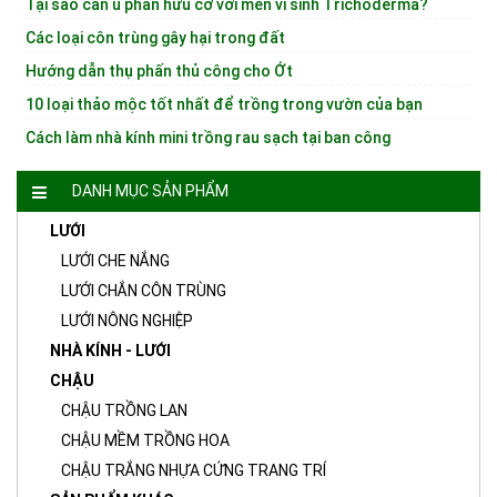
Tại sao cần ủ phân hữu cơ với men vi sinh Trichoderma?
Các loại côn trùng gây hại trong đất
Hướng dẫn thụ phấn thủ công cho Ớt
10 loại thảo mộc tốt nhất để trồng trong vườn của bạn
Cách làm nhà kính mini trồng rau sạch tại ban công
DANH MỤC SẢN PHẨM
LƯỚI
LƯỚI CHE NẮNG
LƯỚI CHẮN CÔN TRÙNG
LƯỚI NÔNG NGHIỆP
NHÀ KÍNH - LƯỚI
CHẬU
CHẬU TRỒNG LAN
CHẬU MỀM TRỒNG HOA
CHẬU TRẮNG NHỰA CỨNG TRANG TRÍ