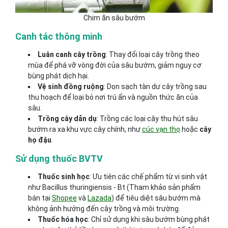
Chim ăn sâu bướm
Canh tác thông minh
Luân canh cây trồng
: Thay đổi loại cây trồng theo
mùa để phá vỡ vòng đời của sâu bướm, giảm nguy cơ
bùng phát dịch hại.
Vệ sinh đồng ruộng
: Dọn sạch tàn dư cây trồng sau
thu hoạch để loại bỏ nơi trú ẩn và nguồn thức ăn của
sâu.
Trồng cây dẫn dụ
: Trồng các loại cây thu hút sâu
bướm ra xa khu vực cây chính, như
cúc vạn thọ
hoặc
cây
họ đậu
.
Sử dụng thuốc BVTV
Thuốc sinh học
: Ưu tiên các chế phẩm từ vi sinh vật
như Bacillus thuringiensis - Bt (Tham khảo sản phẩm
bán tại
Shopee
và
Lazada
) để tiêu diệt sâu bướm mà
không ảnh hưởng đến cây trồng và môi trường.
Thuốc hóa học
: Chỉ sử dụng khi sâu bướm bùng phát