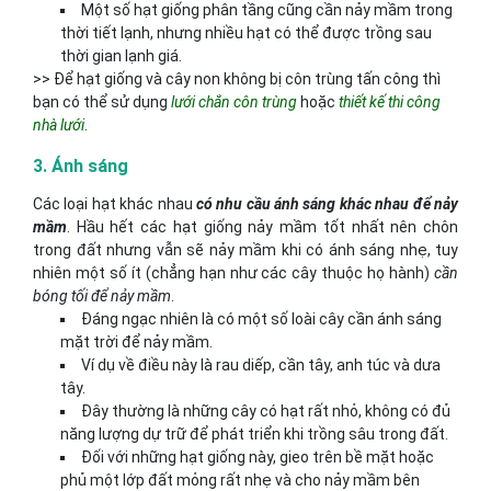
Một số hạt giống phân tầng cũng cần nảy mầm trong
thời tiết lạnh, nhưng nhiều hạt có thể được trồng sau
thời gian lạnh giá.
>> Để hạt giống và cây non không bị côn trùng tấn công thì
bạn có thể sử dụng
lưới chắn côn trùng
hoặc
thiết kế thi công
nhà lưới
.
3. Ánh sáng
Các loại hạt khác nhau
có nhu cầu ánh sáng khác nhau để nảy
mầm
. Hầu hết các hạt giống nảy mầm tốt nhất nên chôn
trong đất nhưng vẫn sẽ nảy mầm khi có ánh sáng nhẹ, tuy
nhiên một số ít (chẳng hạn như các cây thuộc họ hành)
cần
bóng tối để nảy mầm
.
Đáng ngạc nhiên là có một số loài cây cần ánh sáng
mặt trời để nảy mầm.
Ví dụ về điều này là rau diếp, cần tây, anh túc và dưa
tây.
Đây thường là những cây có hạt rất nhỏ, không có đủ
năng lượng dự trữ để phát triển khi trồng sâu trong đất.
Đối với những hạt giống này, gieo trên bề mặt hoặc
phủ một lớp đất mỏng rất nhẹ và cho nảy mầm bên