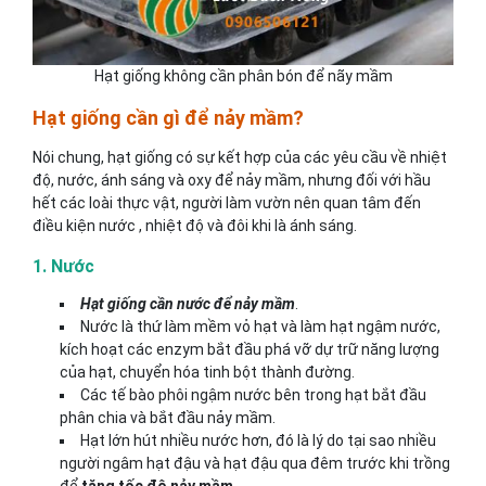
Hạt giống không cần phân bón để nãy mầm
Hạt giống cần gì để nảy mầm?
Nói chung, hạt giống có sự kết hợp của các yêu cầu về nhiệt
độ, nước, ánh sáng và oxy để nảy mầm, nhưng đối với hầu
hết các loài thực vật, người làm vườn nên quan tâm đến
điều kiện nước , nhiệt độ và đôi khi là ánh sáng.
1. Nước
Hạt giống cần nước để nảy mầm
.
Nước là thứ làm mềm vỏ hạt và làm hạt ngậm nước,
kích hoạt các enzym bắt đầu phá vỡ dự trữ năng lượng
của hạt, chuyển hóa tinh bột thành đường.
Các tế bào phôi ngậm nước bên trong hạt bắt đầu
phân chia và bắt đầu nảy mầm.
Hạt lớn hút nhiều nước hơn, đó là lý do tại sao nhiều
người ngâm hạt đậu và hạt đậu qua đêm trước khi trồng
để
tăng tốc độ nảy mầm
.