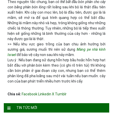
Theo nguyên tắc chung, bạn
có thể bắt đầu bón phân cho cây
con bằng phân bón lỏng
rất loãng sau khi bộ lá thật đầu tiên
xuất hiện. Khi cây con mọc lên, bộ lá đầu tiên, được gọi là lá
mầm, sẽ mở ra để quá trình quang hợp có thể bắt đầu.
Những lá mầm này nhỏ và hẹp, trông không giống như những
chiếc lá thông thường. Tuy nhiên, những bộ lá tiếp theo xuất
hiện sẽ giống những lá bình thường của cây hơn - những lá
này được gọi là lá thật .
>> Nếu khu vực gieo trồng của bạn chịu ảnh hưởng bởi
sương giá, sương muối thì nên sử dụng
Màng pe nhà kính
Israel
để bảo vệ cây non sau khi nảy mầm.
Lưu ý : Nếu bạn đang sử dụng hỗn hợp bầu hoặc hỗn hợp hạt
bắt đầu với phân bón kèm theo (có ghi rõ trên túi) thì không
cần bón phân ở giai đoạn cây con, nhưng bạn có thể thêm
phân lỏng đã pha loãng sau một vài tuần nếu bạn muốn. cây
con của bạn phát triển nhiều hơn trước khi cấy.
Chia sẻ:
Facebook
Linkedin
X
Tumblr
TIN TỨC MỚI