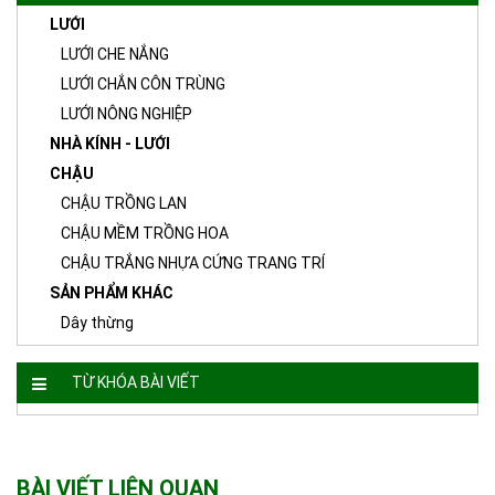
LƯỚI
LƯỚI CHE NẮNG
LƯỚI CHẮN CÔN TRÙNG
LƯỚI NÔNG NGHIỆP
NHÀ KÍNH - LƯỚI
CHẬU
CHẬU TRỒNG LAN
CHẬU MỀM TRỒNG HOA
CHẬU TRẮNG NHỰA CỨNG TRANG TRÍ
SẢN PHẨM KHÁC
Dây thừng
TỪ KHÓA BÀI VIẾT
BÀI VIẾT LIÊN QUAN