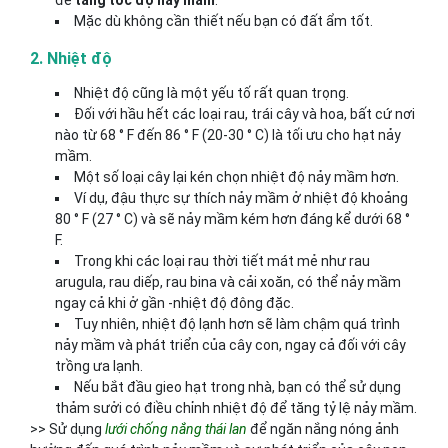
Mặc dù không cần thiết nếu bạn có đất ẩm tốt.
2. Nhiệt độ
Nhiệt độ cũng là một yếu tố rất quan trọng.
Đối với hầu hết các loại rau, trái cây và hoa, bất cứ nơi
nào từ 68 ° F đến 86 ° F (20-30 ° C) là tối ưu cho hạt nảy
mầm.
Một số loại cây lại kén chọn nhiệt độ nảy mầm hơn.
Ví dụ, đậu thực sự thích nảy mầm ở nhiệt độ khoảng
80 ° F (27 ° C) và sẽ nảy mầm kém hơn đáng kể dưới 68 °
F.
Trong khi các loại rau thời tiết mát mẻ như rau
arugula, rau diếp, rau bina và cải xoăn, có thể nảy mầm
ngay cả khi ở gần -nhiệt độ đông đặc.
Tuy nhiên, nhiệt độ lạnh hơn sẽ làm chậm quá trình
nảy mầm và phát triển của cây con, ngay cả đối với cây
trồng ưa lạnh.
Nếu bắt đầu gieo hạt trong nhà, bạn có thể sử dụng
thảm sưởi có điều chỉnh nhiệt độ để tăng tỷ lệ nảy mầm.
>> Sử dụng
lưới chống nắng thái lan
để ngăn nắng nóng ảnh