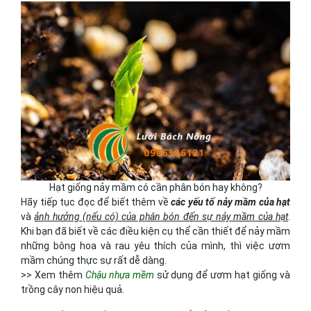
Hạt giống nảy mầm có cần phân bón hay không?
Hãy tiếp tục đọc để biết thêm về
các yếu tố nảy mầm của hạt
và
ảnh hưởng (nếu có) của phân bón đến sự nảy mầm của hạt
.
Khi bạn đã biết về các điều kiện cụ thể cần thiết để nảy mầm
những bông hoa và rau yêu thích của mình, thì việc ươm
mầm chúng thực sự rất dễ dàng.
>> Xem thêm
Chậu nhựa mềm
sử dụng để ươm hạt giống và
trồng cây non hiệu quả.