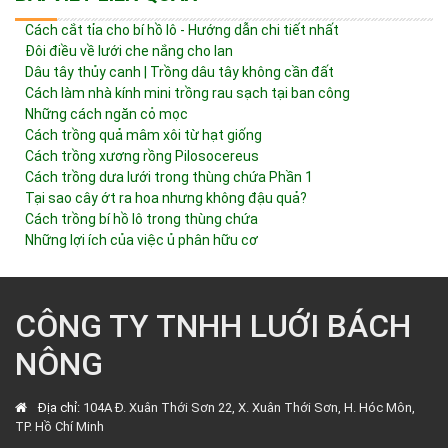
Cách cắt tỉa cho bí hồ lô - Hướng dẫn chi tiết nhất
Đôi điều về lưới che nắng cho lan
Dâu tây thủy canh | Trồng dâu tây không cần đất
Cách làm nhà kính mini trồng rau sạch tại ban công
Những cách ngăn cỏ mọc
Cách trồng quả mâm xôi từ hạt giống
Cách trồng xương rồng Pilosocereus
Cách trồng dưa lưới trong thùng chứa Phần 1
Tại sao cây ớt ra hoa nhưng không đậu quả?
Cách trồng bí hồ lô trong thùng chứa
Những lợi ích của việc ủ phân hữu cơ
CÔNG TY TNHH LUỚI BÁCH
NÔNG
Địa chỉ:
104A Đ. Xuân Thới Sơn 22, X. Xuân Thới Sơn, H. Hóc Môn,
TP. Hồ Chí Minh