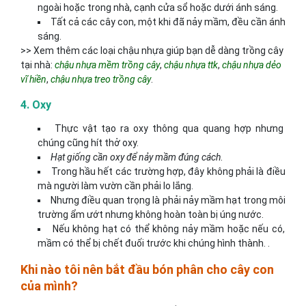
ngoài hoặc trong nhà, cạnh cửa sổ hoặc dưới ánh sáng.
Tất cả các cây con, một khi đã nảy mầm, đều cần ánh
sáng.
>> Xem thêm các loại chậu nhựa giúp bạn dễ dàng trồng cây
tại nhà:
chậu nhựa mềm trồng cây
,
chậu nhựa ttk
,
chậu nhựa dẻo
vĩ hiền
,
chậu nhựa treo trồng cây
.
4. Oxy
Thực vật tạo ra oxy thông qua quang hợp nhưng
chúng cũng hít thở oxy.
Hạt giống cần oxy để nảy mầm đúng cách
.
Trong hầu hết các trường hợp, đây không phải là điều
mà người làm vườn cần phải lo lắng.
Nhưng điều quan trọng là phải nảy mầm hạt trong môi
trường ẩm ướt nhưng không hoàn toàn bị úng nước.
Nếu không hạt có thể không nảy mầm hoặc nếu có,
mầm có thể bị chết đuối trước khi chúng hình thành. .
Khi nào tôi nên bắt đầu bón phân cho cây con
của mình?