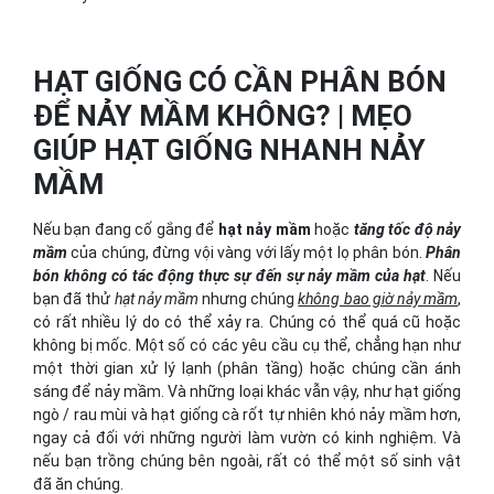
HẠT GIỐNG CÓ CẦN PHÂN BÓN
ĐỂ NẢY MẦM KHÔNG? | MẸO
GIÚP HẠT GIỐNG NHANH NẢY
MẦM
Nếu bạn đang cố gắng để
hạt nảy mầm
hoặc
tăng tốc độ nảy
mầm
của chúng, đừng vội vàng với lấy một lọ phân bón.
Phân
bón không có tác động thực sự đến sự nảy mầm của hạt
. Nếu
bạn đã thử
hạt nảy mầm
nhưng chúng
không bao giờ nảy mầm
,
có rất nhiều lý do có thể xảy ra. Chúng có thể quá cũ hoặc
không bị mốc. Một số có các yêu cầu cụ thể, chẳng hạn như
một thời gian xử lý lạnh (phân tầng) hoặc chúng cần ánh
sáng để nảy mầm. Và những loại khác vẫn vậy, như hạt giống
ngò / rau mùi và hạt giống cà rốt tự nhiên khó nảy mầm hơn,
ngay cả đối với những người làm vườn có kinh nghiệm. Và
nếu bạn trồng chúng bên ngoài, rất có thể một số sinh vật
đã ăn chúng.