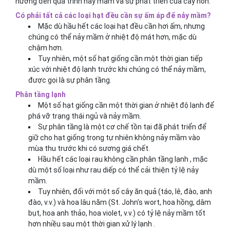
hưởng đến quá trình nảy mầm và sự phát triển của cây non.
Có phải tất cả các loại hạt đều cần sự ấm áp để nảy mầm?
Mặc dù hầu hết các loại hạt đều cần hơi ấm, nhưng
chúng có thể nảy mầm ở nhiệt độ mát hơn, mặc dù
chậm hơn.
Tuy nhiên, một số hạt giống cần một thời gian tiếp
xúc với nhiệt độ lạnh trước khi chúng có thể nảy mầm,
được gọi là sự phân tầng.
Phân tầng lạnh
Một số hạt giống cần một thời gian ở nhiệt độ lạnh để
phá vỡ trạng thái ngủ và nảy mầm.
Sự phân tầng là một cơ chế tồn tại đã phát triển để
giữ cho hạt giống trong tự nhiên không nảy mầm vào
mùa thu trước khi có sương giá chết.
Hầu hết các loại rau không cần phân tầng lạnh , mặc
dù một số loại như rau diếp có thể cải thiện tỷ lệ nảy
mầm.
Tuy nhiên, đối với một số cây ăn quả (táo, lê, đào, anh
đào, v.v.) và hoa lâu năm (St. John's wort, hoa hồng, dâm
bụt, hoa anh thảo, hoa violet, v.v.) có tỷ lệ nảy mầm tốt
hơn nhiều sau một thời gian xử lý lạnh .