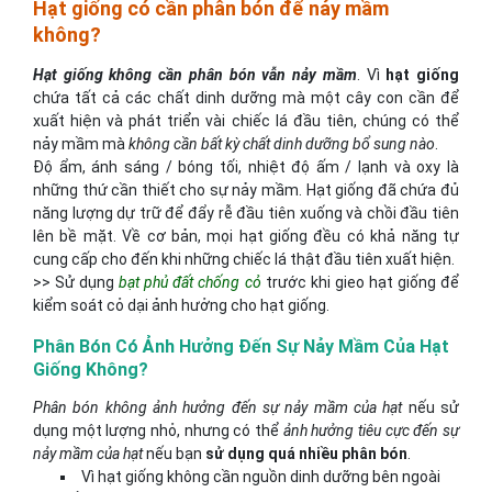
Hạt giống có cần phân bón để nảy mầm
không?
Hạt giống không cần phân bón vẫn nảy mầm
. Vì
hạt giống
chứa tất cả các chất dinh dưỡng mà một cây con cần để
xuất hiện và phát triển vài chiếc lá đầu tiên, chúng có thể
nảy mầm mà
không cần bất kỳ chất dinh dưỡng bổ sung nào
.
Độ ẩm, ánh sáng / bóng tối, nhiệt độ ấm / lạnh và oxy là
những thứ cần thiết cho sự nảy mầm. Hạt giống đã chứa đủ
năng lượng dự trữ để đẩy rễ đầu tiên xuống và chồi đầu tiên
lên bề mặt. Về cơ bản, mọi hạt giống đều có khả năng tự
cung cấp cho đến khi những chiếc lá thật đầu tiên xuất hiện.
>> Sử dụng
bạt phủ đất chống cỏ
trước khi gieo hạt giống để
kiểm soát cỏ dại ảnh hưởng cho hạt giống.
Phân Bón Có Ảnh Hưởng Đến Sự Nảy Mầm Của Hạt
Giống Không?
Phân bón không ảnh hưởng đến sự nảy mầm của hạt
nếu sử
dụng một lượng nhỏ, nhưng có thể
ảnh hưởng tiêu cực đến sự
nảy mầm của hạt
nếu bạn
sử dụng quá nhiều phân bón
.
Vì hạt giống không cần nguồn dinh dưỡng bên ngoài