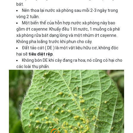
bát.
Nên thoa lại nước xà phòng sau mỗi 2-3 ngày trong
vòng 2 tuần.
Một biến thể của hỗn hợp nước xà phòng này bao
gồm ớt cayenne: Khuấy đều 1 lít nước, 1 muỗng cà phê
xà phòng rửa bát dạng lỏng và một nhúm ớt cayenne.
Không pha loãng trước khi phun cho cây.
Đất tảo cát ( DE ) là một vật liệu hữu cơ, không độc
hại sẽ
tiêu diệt rệp
.
Không bón DE khi cây đang ra hoa; nó cũng có hại cho
các loài thụ phấn.