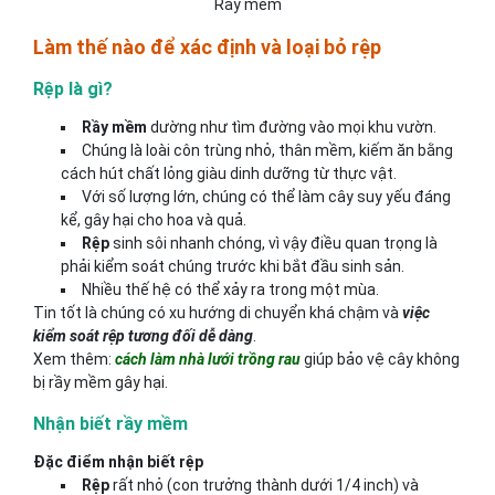
Rầy mềm
Làm thế nào để xác định và loại bỏ rệp
Rệp là gì?
Rầy mềm
dường như tìm đường vào mọi khu vườn.
Chúng là loài côn trùng nhỏ, thân mềm, kiếm ăn bằng
cách hút chất lỏng giàu dinh dưỡng từ thực vật.
Với số lượng lớn, chúng có thể làm cây suy yếu đáng
kể, gây hại cho hoa và quả.
Rệp
sinh sôi nhanh chóng, vì vậy điều quan trọng là
phải kiểm soát chúng trước khi bắt đầu sinh sản.
Nhiều thế hệ có thể xảy ra trong một mùa.
Tin tốt là chúng có xu hướng di chuyển khá chậm và
việc
kiểm soát rệp tương đối dễ dàng
.
Xem thêm:
cách làm nhà lưới trồng rau
giúp bảo vệ cây không
bị rầy mềm gây hại.
Nhận biết rầy mềm
Đặc điểm nhận biết rệp
Rệp
rất nhỏ (con trưởng thành dưới 1/4 inch) và