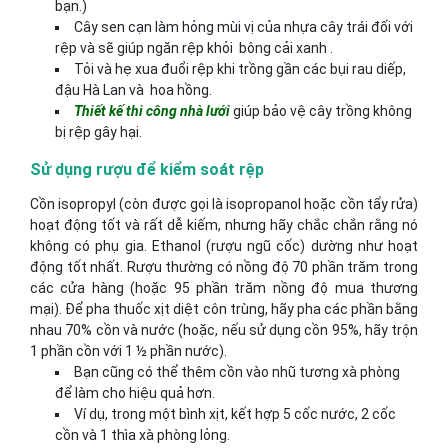
bạn.)
Cây sen cạn làm hỏng mùi vị của nhựa cây trái đối với
rệp và sẽ giúp ngăn rệp khỏi bông cải xanh .
Tỏi và hẹ xua đuổi rệp khi trồng gần các bụi rau diếp,
đậu Hà Lan và hoa hồng.
Thiết kế thi công nhà lưới
giúp bảo vệ cây trồng không
bị rệp gây hại.
Sử dụng rượu để kiểm soát rệp
Cồn isopropyl (còn được gọi là isopropanol hoặc cồn tẩy rửa)
hoạt động tốt và rất dễ kiếm, nhưng hãy chắc chắn rằng nó
không có phụ gia. Ethanol (rượu ngũ cốc) dường như hoạt
động tốt nhất. Rượu thường có nồng độ 70 phần trăm trong
các cửa hàng (hoặc 95 phần trăm nồng độ mua thương
mại). Để pha thuốc xịt diệt côn trùng, hãy pha các phần bằng
nhau 70% cồn và nước (hoặc, nếu sử dụng cồn 95%, hãy trộn
1 phần cồn với 1 ½ phần nước).
Bạn cũng có thể thêm cồn vào nhũ tương xà phòng
để làm cho hiệu quả hơn.
Ví dụ, trong một bình xịt, kết hợp 5 cốc nước, 2 cốc
cồn và 1 thìa xà phòng lỏng.