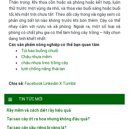
Thận trọng: Khi thoa cồn hoặc xà phòng hoặc kết hợp, luôn
thử trước một vùng da nhỏ, và thoa vào buổi sáng hoặc buổi
tối, khi mặt trời chưa tắt. Theo dõi cây trong vài ngày xem có
phản ứng bất lợi nào không trước khi bón thêm. Cây có thể
nhạy cảm với rượu và xà phòng. Ngoài ra, một số loại xà
phòng có chất phụ gia có thể làm hỏng cây trồng — hãy chọn
dạng tinh khiết nhất.
Các sản phẩm nông nghiệp có thể bạn quan tâm
Túi bao buồng chuối
Chậu nhựa mềm
chậu nhựa treo trồng cây
lưới chống nắng thái lan
Chia sẻ:
Facebook
Linkedin
X
Tumblr
TIN TỨC MỚI
Rầy mềm và cách diệt rầy hiệu quả
Tại sao cây ớt ra hoa nhưng không đậu quả?
Tại sao cây sầu riêng bị vàng lá?