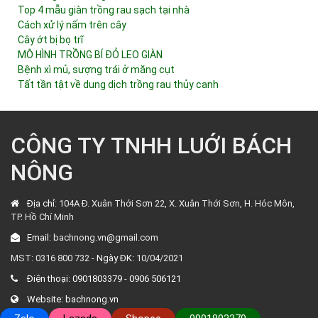
Top 4 mẫu giàn trồng rau sạch tại nhà
Cách xử lý nấm trên cây
Cây ớt bị bọ trĩ
MÔ HÌNH TRỒNG BÍ ĐỎ LEO GIÀN
Bệnh xì mủ, sượng trái ở măng cụt
Tất tần tật về dung dịch trồng rau thủy canh
CÔNG TY TNHH LUỚI BÁCH
NÔNG
Địa chỉ:
104A Đ. Xuân Thới Sơn 22, X. Xuân Thới Sơn, H. Hóc Môn,
TP. Hồ Chí Minh
Email:
bachnong.vn@gmail.com
MST: 0316 800 732 -
Ngày ĐK:
10/04/2021
Điện thoại:
0901803379
-
0906 506121
Website:
bachnong.vn