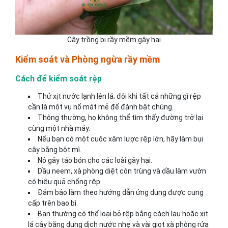
Cây trồng bị rầy mềm gây hại
Kiểm soát và Phòng ngừa rầy mềm
Cách để kiểm soát rệp
Thử xịt nước lạnh lên lá; đôi khi tất cả những gì rệp
cần là một vụ nổ mát mẻ để đánh bật chúng.
Thông thường, họ không thể tìm thấy đường trở lại
cùng một nhà máy.
Nếu bạn có một cuộc xâm lược rệp lớn, hãy làm bụi
cây bằng bột mì.
Nó gây táo bón cho các loài gây hại.
Dầu neem, xà phòng diệt côn trùng và dầu làm vườn
có hiệu quả chống rệp.
Đảm bảo làm theo hướng dẫn ứng dụng được cung
cấp trên bao bì.
Bạn thường có thể loại bỏ rệp bằng cách lau hoặc xịt
lá cây bằng dung dịch nước nhẹ và vài giọt xà phòng rửa