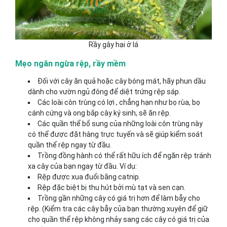
Rầy gây hại ở lá
Mẹo ngăn ngừa rệp, rầy mềm
Đối với cây ăn quả hoặc cây bóng mát, hãy phun dầu
dành cho vườn ngủ đông để diệt trứng rệp sáp.
Các loài côn trùng có lợi , chẳng hạn như bọ rùa, bọ
cánh cứng và ong bắp cày ký sinh, sẽ ăn rệp.
Các quần thể bổ sung của những loài côn trùng này
có thể được đặt hàng trực tuyến và sẽ giúp kiểm soát
quần thể rệp ngay từ đầu.
Trồng đồng hành có thể rất hữu ích để ngăn rệp tránh
xa cây của bạn ngay từ đầu. Ví dụ:
Rệp được xua đuổi bằng catnip.
Rệp đặc biệt bị thu hút bởi mù tạt và sen cạn.
Trồng gần những cây có giá trị hơn để làm bẫy cho
rệp. (Kiểm tra các cây bẫy của bạn thường xuyên để giữ
cho quần thể rệp không nhảy sang các cây có giá trị của