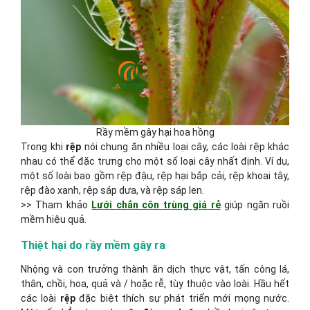
Rầy mềm gây hại hoa hồng
Trong khi
rệp
nói chung ăn nhiều loại cây, các loài rệp khác
nhau có thể đặc trưng cho một số loại cây nhất định. Ví dụ,
một số loài bao gồm rệp đậu, rệp hại bắp cải, rệp khoai tây,
rệp đào xanh, rệp sáp dưa, và rệp sáp len.
>> Tham khảo
Lưới chắn côn trùng giá rẻ
giúp ngăn ruồi
mềm hiệu quả.
Thiệt hại do rầy mềm gây ra
Nhộng và con trưởng thành ăn dịch thực vật, tấn công lá,
thân, chồi, hoa, quả và / hoặc rễ, tùy thuộc vào loài. Hầu hết
các loài
rệp
đặc biệt thích sự phát triển mới mọng nước.