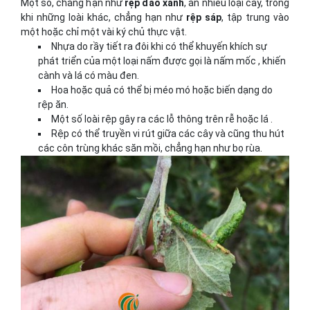
Một số, chẳng hạn như
rệp đào xanh
, ăn nhiều loại cây, trong
khi những loài khác, chẳng hạn như
rệp sáp
, tập trung vào
một hoặc chỉ một vài ký chủ thực vật.
Nhựa do rầy tiết ra đôi khi có thể khuyến khích sự
phát triển của một loại nấm được gọi là nấm mốc , khiến
cành và lá có màu đen.
Hoa hoặc quả có thể bị méo mó hoặc biến dạng do
rệp ăn.
Một số loài rệp gây ra các lỗ thông trên rễ hoặc lá .
Rệp có thể truyền vi rút giữa các cây và cũng thu hút
các côn trùng khác săn mồi, chẳng hạn như bọ rùa.