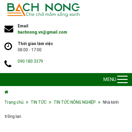
Email
bachnong.vn@gmail.com
Thời gian làm việc
08:00 - 17:00
090 180 3379
MENU
Trang chủ
TIN TỨC
TIN TỨC NÔNG NGHIỆP
Nhà kính
trồng lan