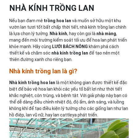
NHÀ KÍNH TRỒNG LAN
Nếu bạn đam mê
trồng hoa lan
và muốn sở hữu một khu
vườn lan tươi tốt bất chấp thời tiết, nhà kính trồng lan chính
là lựa chọn lý tưởng.
Nhà kính
, hay còn gọi là
nhà màng
,
mang đến môi trường kiểm soát tối ưu để hoa lan phát triển
khỏe mạnh. Hãy cùng
LƯỚI BÁCH NÔNG
khám phá cách
thiết kế và chăm sóc
nhà kính trồng lan
để tạo nên một
thiên đường xanh cho riêng bạn.
Nhà kính trồng lan là gì?
Nhà kính trồng hoa lan
là một không gian được thiết kế đặc
biệt để bảo vệ hoa lan khỏi các yếu tố bất lợi như thời tiết
khắc nghiệt, côn trùng, và bệnh tật. Với giải pháp này bạn có
thể dễ dàng điều chỉnh nhiệt độ, độ ẩm, ánh sáng, và luồng
không khí để tạo điều kiện lý tưởng cho các giống lan như lan
hồ điệp, lan vũ nữ, hay lan cattleya phát triển.