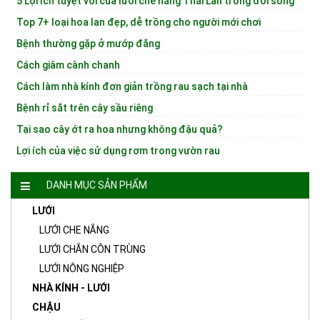
5 Lợi ích tuyệt vời của lưới che nắng Thái Lan trong đời sống
Top 7+ loại hoa lan đẹp, dễ trồng cho người mới chơi
Bệnh thường gặp ở mướp đắng
Cách giâm cành chanh
Cách làm nhà kính đơn giản trồng rau sạch tại nhà
Bệnh rỉ sắt trên cây sầu riêng
Tại sao cây ớt ra hoa nhưng không đậu quả?
Lợi ích của việc sử dụng rơm trong vườn rau
DANH MỤC SẢN PHẨM
LƯỚI
LƯỚI CHE NẮNG
LƯỚI CHẮN CÔN TRÙNG
LƯỚI NÔNG NGHIỆP
NHÀ KÍNH - LƯỚI
CHẬU