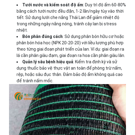
Tưới nước và kiểm soát độ ẩm
: Duy trì độ ẩm 60-80%
bằng cách tưới nước đều đặn, 1-2 lần/ngày tùy vào thời
tiết. Sử dụng lưới che nắng Thái Lan để giảm nhiệt độ
trong những ngày nắng nóng, tránh cây lan bị stress
nhiệt.
Bón phân đúng cách
: Sử dụng phân bón hữu cơ hoặc
phân bón hóa học (NPK 20-20-20) với liều lượng phù hợp
theo từng giai đoạn phát triển của lan. Ví dụ: giai đoạn ra
lá cần phân giàu đạm, giai đoạn ra hoa cần phân giàu lân.
Quản lý sâu bệnh hiệu quả
: Kiểm tra định kỳ và sử
dụng thuốc bảo vệ thực vật an toàn để phòng trừ nấm,
rệp, hoặc sâu đục thân. Đảm bảo độ ẩm không quá cao
để tránh nấm mốc.