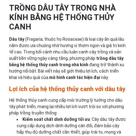
TRỒNG DÂU TÂY TRONG NHÀ
KÍNH BẰNG HỆ THỐNG THỦY
CANH
Dâu tây
(Fragaria, thuộc họ Rosaceae) là loại cây ăn quả lâu
năm được ưa chuộng nhờ hương vị thơm ngon và giá trị kinh
tế cao. Trong bối cảnh nhu cầu luân canh cây trồng và sản
xuất bền vững ngày càng tăng, phương pháp
trồng dâu tây
bằng hệ thống thủy canh trong nhà kính
đang trở thành xu
hướng nổi bật. Bài viết này sẽ giới thiệu lợi ích, cách triển
khai và hiệu quả của
mô hình canh tác hiện đại
này.
Lợi ích của hệ thống thủy canh với dâu tây
Hệ thống thủy canh cung cấp môi trường lý tưởng cho dâu
tây phát triển, mang lại nhiều lợi ích vượt trội so với phương
pháp trồng truyền thống:
Kiểm soát chất dinh dưỡng tối ưu
: Cây dâu tây được
cung cấp dung dịch dinh dưỡng cân đối, đảm bảo cây
hấp thụ đủ dưỡng chất cần thiết, giúp trái to, mọng và