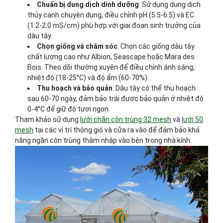
Chuẩn bị dung dịch dinh dưỡng
: Sử dụng dung dịch
thủy canh chuyên dụng, điều chỉnh pH (5.5-6.5) và EC
(1.2-2.0 mS/cm) phù hợp với giai đoạn sinh trưởng của
dâu tây.
Chọn giống và chăm sóc
: Chọn các giống dâu tây
chất lượng cao như Albion, Seascape hoặc Mara des
Bois. Theo dõi thường xuyên để điều chỉnh ánh sáng,
nhiệt độ (18-25°C) và độ ẩm (60-70%).
Thu hoạch và bảo quản
: Dâu tây có thể thu hoạch
sau 60-70 ngày, đảm bảo trái được bảo quản ở nhiệt độ
0-4°C để giữ độ tươi ngon.
Tham khảo sử dụng
lưới chắn côn trùng 32 mesh
và
lưới 50
mesh
tại các vị trí thông gió và cửa ra vào để đảm bảo khả
năng ngăn côn trùng thâm nhập vào bên trong nhà kính.