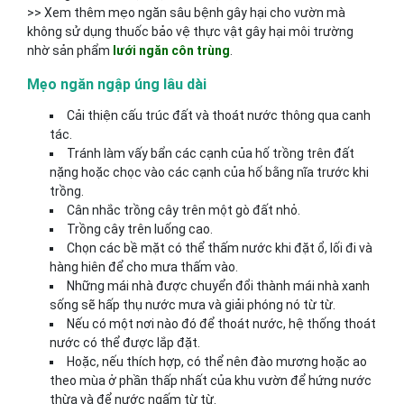
>> Xem thêm mẹo ngăn sâu bệnh gây hại cho vườn mà
không sử dụng thuốc bảo vệ thực vật gây hại môi trường
nhờ sản phẩm
lưới ngăn côn trùng
.
Mẹo ngăn ngập úng lâu dài
Cải thiện cấu trúc đất và thoát nước thông qua canh
tác.
Tránh làm vấy bẩn các cạnh của hố trồng trên đất
nặng hoặc chọc vào các cạnh của hố bằng nĩa trước khi
trồng.
Cân nhắc trồng cây trên một gò đất nhỏ.
Trồng cây trên luống cao.
Chọn các bề mặt có thể thấm nước khi đặt ổ, lối đi và
hàng hiên để cho mưa thấm vào.
Những mái nhà được chuyển đổi thành mái nhà xanh
sống sẽ hấp thụ nước mưa và giải phóng nó từ từ.
Nếu có một nơi nào đó để thoát nước, hệ thống thoát
nước có thể được lắp đặt.
Hoặc, nếu thích hợp, có thể nên đào mương hoặc ao
theo mùa ở phần thấp nhất của khu vườn để hứng nước
thừa và để nước ngấm từ từ.