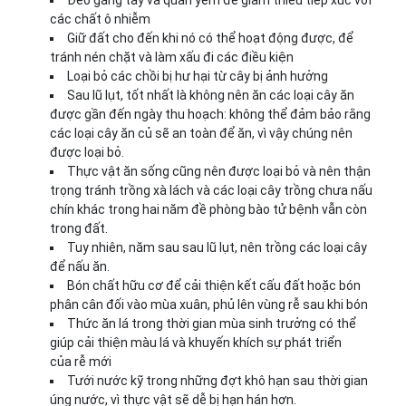
Đeo găng tay và quần yếm để giảm thiểu tiếp xúc với
các chất ô nhiễm
Giữ đất cho đến khi nó có thể hoạt động được, để
tránh nén chặt và làm xấu đi các điều kiện
Loại bỏ các chồi bị hư hại từ cây bị ảnh hưởng
Sau lũ lụt, tốt nhất là không nên ăn các loại cây ăn
được gần đến ngày thu hoạch: không thể đảm bảo rằng
các loại cây ăn củ sẽ an toàn để ăn, vì vậy chúng nên
được loại bỏ.
Thực vật ăn sống cũng nên được loại bỏ và nên thận
trọng tránh trồng xà lách và các loại cây trồng chưa nấu
chín khác trong hai năm đề phòng bào tử bệnh vẫn còn
trong đất.
Tuy nhiên, năm sau sau lũ lụt, nên trồng các loại cây
để nấu ăn.
Bón chất hữu cơ để cải thiện kết cấu đất hoặc bón
phân cân đối vào mùa xuân, phủ lên vùng rễ sau khi bón
Thức ăn lá trong thời gian mùa sinh trưởng có thể
giúp cải thiện màu lá và khuyến khích sự phát triển
của rễ mới
Tưới nước kỹ trong những đợt khô hạn sau thời gian
úng nước, vì thực vật sẽ dễ bị hạn hán hơn.