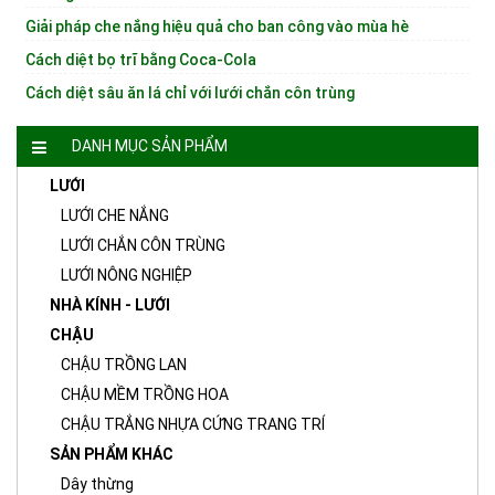
Giải pháp che nắng hiệu quả cho ban công vào mùa hè
Cách diệt bọ trĩ bằng Coca-Cola
Cách diệt sâu ăn lá chỉ với lưới chắn côn trùng
DANH MỤC SẢN PHẨM
LƯỚI
LƯỚI CHE NẮNG
LƯỚI CHẮN CÔN TRÙNG
LƯỚI NÔNG NGHIỆP
NHÀ KÍNH - LƯỚI
CHẬU
CHẬU TRỒNG LAN
CHẬU MỀM TRỒNG HOA
CHẬU TRẮNG NHỰA CỨNG TRANG TRÍ
SẢN PHẨM KHÁC
Dây thừng