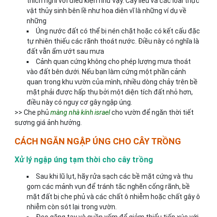
thích nghi với điều kiện như vậy. Cây liễu và các loài thực
vật thủy sinh bên lề như hoa diên vĩ là những ví dụ về
những
Úng nước đất có thể bị nén chặt hoặc có kết cấu đặc
tự nhiên thiếu các rãnh thoát nước. Điều này có nghĩa là
đất vẫn ẩm ướt sau mưa
Cảnh quan cứng không cho phép lượng mưa thoát
vào đất bên dưới. Nếu bạn làm cứng một phần cảnh
quan trong khu vườn của mình, nhiều dòng chảy trên bề
mặt phải được hấp thụ bởi một diện tích đất nhỏ hơn,
điều này có nguy cơ gây ngập úng.
>> Che phủ
màng nhà kính israel
cho vườn để ngăn thời tiết
sương giá ảnh hưởng.
CÁCH NGĂN NGẬP ÚNG CHO CÂY TRỒNG
Xử lý ngập úng tạm thời cho cây trồng
Sau khi lũ lụt, hãy rửa sạch các bề mặt cứng và thu
gom các mảnh vụn để tránh tắc nghẽn cống rãnh, bề
mặt đất bị che phủ và các chất ô nhiễm hoặc chất gây ô
nhiễm còn sót lại trong vườn.