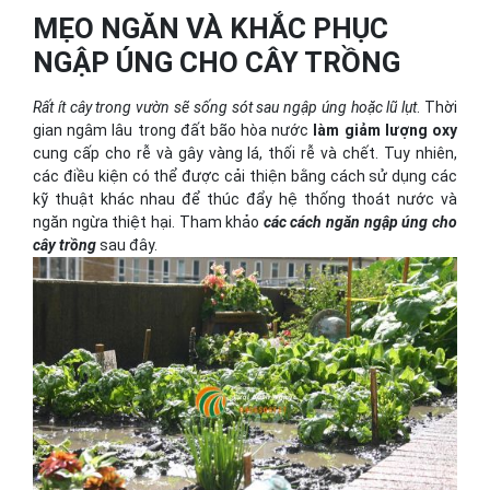
MẸO NGĂN VÀ KHẮC PHỤC
NGẬP ÚNG CHO CÂY TRỒNG
Rất ít cây trong vườn sẽ sống sót sau ngập úng hoặc lũ lụt
. Thời
gian ngâm lâu trong đất bão hòa nước
làm giảm lượng oxy
cung cấp cho rễ và gây vàng lá, thối rễ và chết. Tuy nhiên,
các điều kiện có thể được cải thiện bằng cách sử dụng các
kỹ thuật khác nhau để thúc đẩy hệ thống thoát nước và
ngăn ngừa thiệt hại. Tham khảo
các cách ngăn ngập úng cho
cây trồng
sau đây.