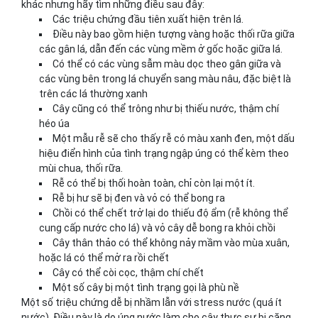
khác nhưng hãy tìm những điều sau đây:
Các triệu chứng đầu tiên xuất hiện trên lá.
Điều này bao gồm hiện tượng vàng hoặc thối rữa giữa
các gân lá, dẫn đến các vùng mềm ở gốc hoặc giữa lá.
Có thể có các vùng sẫm màu dọc theo gân giữa và
các vùng bên trong lá chuyển sang màu nâu, đặc biệt là
trên các lá thường xanh
Cây cũng có thể trông như bị thiếu nước, thậm chí
héo úa
Một mẫu rễ sẽ cho thấy rễ có màu xanh đen, một dấu
hiệu điển hình của tình trạng ngập úng có thể kèm theo
mùi chua, thối rữa.
Rễ có thể bị thối hoàn toàn, chỉ còn lại một ít.
Rễ bị hư sẽ bị đen và vỏ có thể bong ra
Chồi có thể chết trở lại do thiếu độ ẩm (rễ không thể
cung cấp nước cho lá) và vỏ cây dễ bong ra khỏi chồi
Cây thân thảo có thể không nảy mầm vào mùa xuân,
hoặc lá có thể mở ra rồi chết
Cây có thể còi cọc, thậm chí chết
Một số cây bị một tình trạng gọi là phù nề
Một số triệu chứng dễ bị nhầm lẫn với stress nước (quá ít
nước). Điều này là do úng nước làm cho cây thực sự bị căng