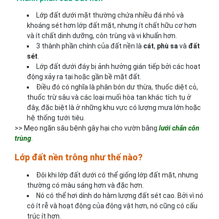
Lớp đất dưới mặt thường chứa nhiều đá nhỏ và
khoáng sét hơn lớp đất mặt, nhưng ít chất hữu cơ hơn
và ít chất dinh dưỡng, côn trùng và vi khuẩn hơn.
3 thành phần chính của đất nền là
cát
,
phù sa
và
đất
sét
.
Lớp đất dưới đáy bị ảnh hưởng gián tiếp bởi các hoạt
động xảy ra tại hoặc gần bề mặt đất.
Điều đó có nghĩa là phân bón dư thừa, thuốc diệt cỏ,
thuốc trừ sâu và các loại muối hòa tan khác tích tụ ở
đây, đặc biệt là ở những khu vực có lượng mưa lớn hoặc
hệ thống tưới tiêu.
>> Mẹo ngăn sâu bệnh gây hại cho vườn bằng
lưới chắn côn
trùng
.
Lớp đất nền trông như thế nào?
Đôi khi lớp đất dưới có thể giống lớp đất mặt, nhưng
thường có màu sáng hơn và đặc hơn.
Nó có thể hơi dính do hàm lượng đất sét cao. Bởi vì nó
có ít rễ và hoạt động của động vật hơn, nó cũng có cấu
trúc ít hơn.