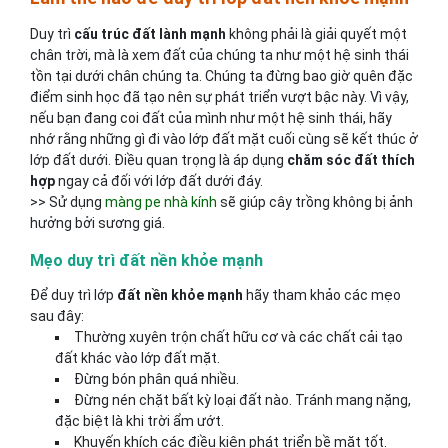
Duy trì
cấu trúc đất lành mạnh
không phải là giải quyết một
chân trời, mà là xem đất của chúng ta như một hệ sinh thái
tồn tại dưới chân chúng ta. Chúng ta đừng bao giờ quên đặc
điểm sinh học đã tạo nên sự phát triển vượt bậc này. Vì vậy,
nếu bạn đang coi đất của mình như một hệ sinh thái, hãy
nhớ rằng những gì đi vào lớp đất mặt cuối cùng sẽ kết thúc ở
lớp đất dưới. Điều quan trọng là áp dụng
chăm sóc đất thích
hợp
ngay cả đối với lớp đất dưới đáy.
>> Sử dụng
màng pe nhà kính
sẽ giúp cây trồng không bị ảnh
hưởng bởi sương giá.
Mẹo duy trì đất nền khỏe mạnh
Để duy trì lớp
đất nền khỏe mạnh
hãy tham khảo các mẹo
sau đây:
Thường xuyên trộn chất hữu cơ và các chất cải tạo
đất khác vào lớp đất mặt.
Đừng bón phân quá nhiều.
Đừng nén chặt bất kỳ loại đất nào. Tránh mang nặng,
đặc biệt là khi trời ẩm ướt.
Khuyến khích các điều kiện phát triển bề mặt tốt.