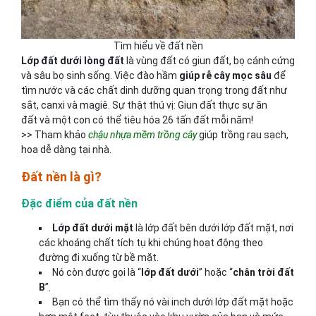
Tìm hiểu về đất nền
Lớp đất dưới lòng đất
là vùng đất có giun đất, bọ cánh cứng
và sâu bọ sinh sống. Việc đào hầm
giúp rễ cây mọc sâu
để
tìm nước và các chất dinh dưỡng quan trọng trong đất như
sắt, canxi và magiê. Sự thật thú vị: Giun đất thực sự ăn
đất và một con có thể tiêu hóa 26 tấn đất mỗi năm!
>> Tham khảo
chậu nhựa mềm trồng cây
giúp trồng rau sạch,
hoa dễ dàng tại nhà.
Đất nền là gì?
Đặc điểm của đất nền
Lớp đất dưới mặt
là lớp đất bên dưới lớp đất mặt, nơi
các khoáng chất tích tụ khi chúng hoạt động theo
đường đi xuống từ bề mặt.
Nó còn được gọi là “
lớp đất dưới
” hoặc “
chân trời đất
B
”.
Bạn có thể tìm thấy nó vài inch dưới lớp đất mặt hoặc