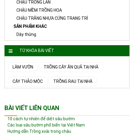
CHẬU TRỒNG LAN
CHẬU MỀM TRỒNG HOA
CHẬU TRẮNG NHỰA CỨNG TRANG TRÍ
SẢN PHẨM KHÁC
Dây thừng
TỪ KHÓA BÀI VIẾT
LÀM VƯỜN
TRỒNG CÂY ĂN QUẢ TẠI NHÀ
CÂY THẢO MỘC
TRỒNG RAU TẠI NHÀ
BÀI VIẾT LIÊN QUAN
10 cách tự nhiên để diệt sâu bướm
Các loại sâu bướm phổ biến tại Việt Nam
Hướng dẫn Trồng xoài trong chậu