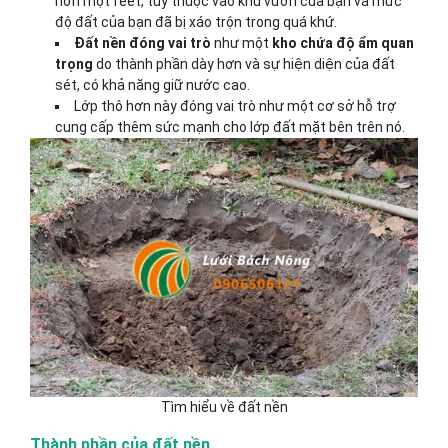
hơn một feet, tùy thuộc vào khu vườn của bạn và mức
độ đất của bạn đã bị xáo trộn trong quá khứ.
Đất nền đóng vai trò
như một
kho chứa độ ẩm quan
trọng
do thành phần dày hơn và sự hiện diện của đất
sét, có khả năng giữ nước cao.
Lớp thô hơn này đóng vai trò như một cơ sở hỗ trợ
cung cấp thêm sức mạnh cho lớp đất mặt bên trên nó.
Tìm hiểu về đất nền
Thành phần của đất nền