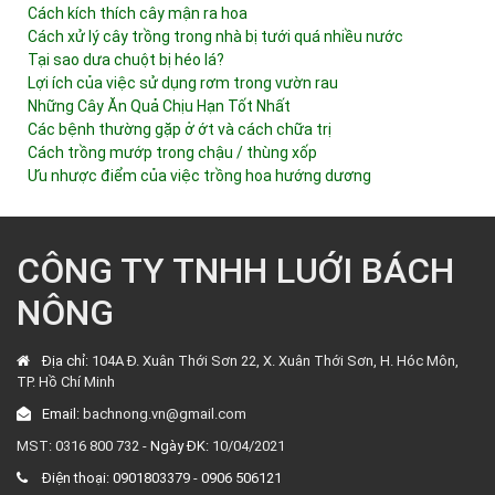
Cách kích thích cây mận ra hoa
Cách xử lý cây trồng trong nhà bị tưới quá nhiều nước
Tại sao dưa chuột bị héo lá?
Lợi ích của việc sử dụng rơm trong vườn rau
Những Cây Ăn Quả Chịu Hạn Tốt Nhất
Các bệnh thường gặp ở ớt và cách chữa trị
Cách trồng mướp trong chậu / thùng xốp
Ưu nhược điểm của việc trồng hoa hướng dương
CÔNG TY TNHH LUỚI BÁCH
NÔNG
Địa chỉ:
104A Đ. Xuân Thới Sơn 22, X. Xuân Thới Sơn, H. Hóc Môn,
TP. Hồ Chí Minh
Email:
bachnong.vn@gmail.com
MST: 0316 800 732 -
Ngày ĐK:
10/04/2021
Điện thoại:
0901803379
-
0906 506121