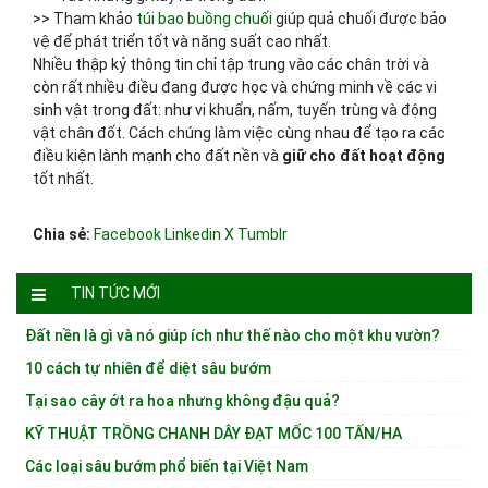
>> Tham khảo
túi bao buồng chuối
giúp quả chuối được bảo
vệ để phát triển tốt và năng suất cao nhất.
Nhiều thập kỷ thông tin chỉ tập trung vào các chân trời và
còn rất nhiều điều đang được học và chứng minh về các vi
sinh vật trong đất: như vi khuẩn, nấm, tuyến trùng và động
vật chân đốt. Cách chúng làm việc cùng nhau để tạo ra các
điều kiện lành mạnh cho đất nền và
giữ cho đất hoạt động
tốt nhất.
Chia sẻ:
Facebook
Linkedin
X
Tumblr
TIN TỨC MỚI
Đất nền là gì và nó giúp ích như thế nào cho một khu vườn?
10 cách tự nhiên để diệt sâu bướm
Tại sao cây ớt ra hoa nhưng không đậu quả?
KỸ THUẬT TRỒNG CHANH DÂY ĐẠT MỐC 100 TẤN/HA
Các loại sâu bướm phổ biến tại Việt Nam