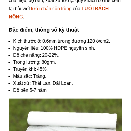
chất liệu, độ bền, xuất xứ lưới,.. quý khách có thể xem
tại bài viết
lưới chắn côn trùng
của
LƯỚI BÁCH
NÔN
G
.
Đặc điểm, thông số kỹ thuật
Kích thước ô: 0,6mm tương đương 120 ô/cm2.
Nguyên liệu: 100% HDPE nguyên sinh.
Độ che nắng: 20-22%.
Trọng lượng: 80grm.
Truyền khí: 45%.
Màu sắc: Trắng.
Xuất xứ: Thái Lan, Đài Loan.
Độ bền 5-7 năm