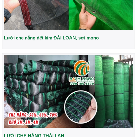
Lưới che nắng dệt kim ĐÀI LOAN, sợi mono
LƯỚI CHE NẮNG THÁI LAN