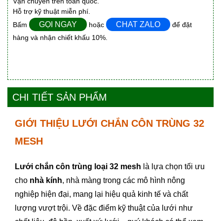
Vận chuyển trên toàn quốc.
Hỗ trợ kỹ thuật miễn phí.
GỌI NGAY
CHAT ZALO
Bấm
hoặc
để đặt
hàng và nhận chiết khấu 10%.
CHI TIẾT SẢN PHẨM
GIỚI THIỆU LƯỚI CHẮN CÔN TRÙNG 32
MESH
Lưới chắn côn trùng loại 32 mesh
là lựa chọn tối ưu
cho
nhà kính
, nhà màng trong các mô hình nông
nghiệp hiện đại, mang lại hiệu quả kinh tế và chất
lượng vượt trội. Về đặc điểm kỹ thuật của lưới như