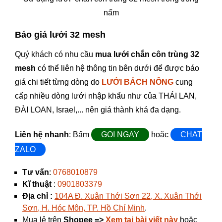
nấm
Báo giá lưới 32 mesh
Quý khách có nhu cầu
mua lưới chắn côn trùng 32
mesh
có thể liên hệ thông tin bên dưới để được báo
giá chi tiết từng dòng do
LƯỚI BÁCH NÔNG
cung
cấp nhiều dòng lưới nhập khẩu như của THÁI LAN,
ĐÀI LOAN, Israel,... nên giá thành khá đa dạng.
Liên hệ nhanh
: Bấm
GỌI NGAY
hoặc
CHAT
ZALO
Tư vấn
:
0768010879
Kĩ thuật
:
0901803379
Địa chỉ :
104A Đ. Xuân Thới Sơn 22, X. Xuân Thới
Sơn, H. Hóc Môn, TP. Hồ Chí Minh
.
Mua lẻ trên
Shopee =>
Xem tại bài viết này
hoặc