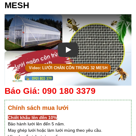
MESH
Xem video LƯỚI CHẮN CÔN TRÙ
Video: LƯỚI CHẮN CÔN TRÙNG 32 MESH
Báo Giá: 090 180 3379
Chính sách mua lưới
Chiết khấu lên đến 10%
.
Bảo hành lưới lên đến 5 năm.
May ghép lưới hoặc làm lưới mùng theo yêu cầu.