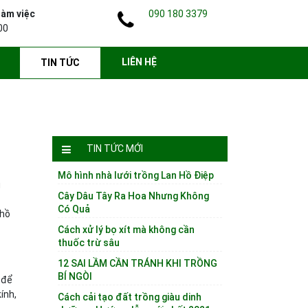
làm việc
090 180 3379
00
LIÊN HỆ
TIN TỨC
TIN TỨC MỚI
Mô hình nhà lưới trồng Lan Hồ Điệp
g
Cây Dâu Tây Ra Hoa Nhưng Không
Có Quả
 hồ
Cách xử lý bọ xít mà không cần
thuốc trừ sâu
12 SAI LẦM CẦN TRÁNH KHI TRỒNG
BÍ NGÒI
để
ính,
Cách cải tạo đất trồng giàu dinh