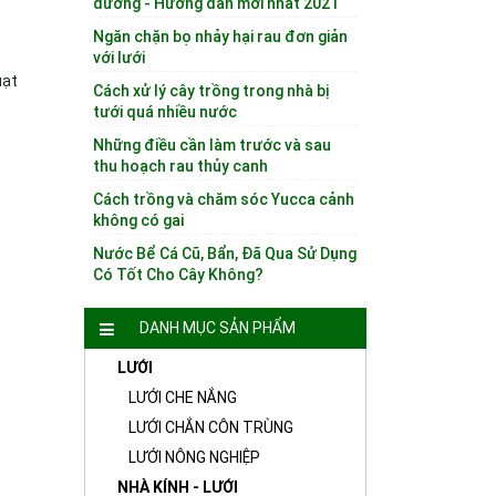
dưỡng - Hướng dẫn mới nhất 2021
Ngăn chặn bọ nhảy hại rau đơn giản
với lưới
uạt
Cách xử lý cây trồng trong nhà bị
tưới quá nhiều nước
Những điều cần làm trước và sau
thu hoạch rau thủy canh
Cách trồng và chăm sóc Yucca cảnh
không có gai
Nước Bể Cá Cũ, Bẩn, Đã Qua Sử Dụng
Có Tốt Cho Cây Không?
DANH MỤC SẢN PHẨM
LƯỚI
LƯỚI CHE NẮNG
LƯỚI CHẮN CÔN TRÙNG
LƯỚI NÔNG NGHIỆP
NHÀ KÍNH - LƯỚI