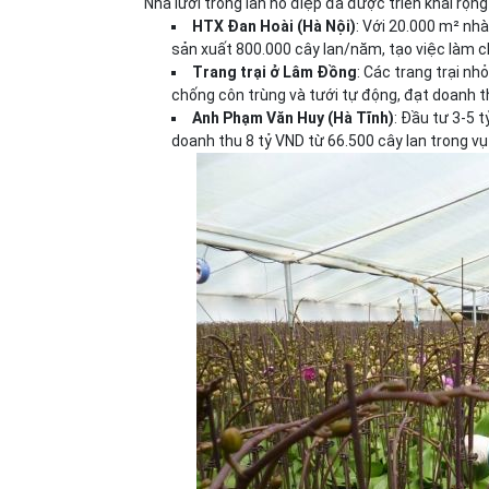
Nhà lưới trồng lan hồ điệp đã được triển khai rộng
HTX Đan Hoài (Hà Nội)
: Với 20.000 m² nh
sản xuất 800.000 cây lan/năm, tạo việc làm c
Trang trại ở Lâm Đồng
: Các trang trại nh
chống côn trùng và tưới tự động, đạt doanh 
Anh Phạm Văn Huy (Hà Tĩnh)
: Đầu tư 3-5 
doanh thu 8 tỷ VND từ 66.500 cây lan trong vụ