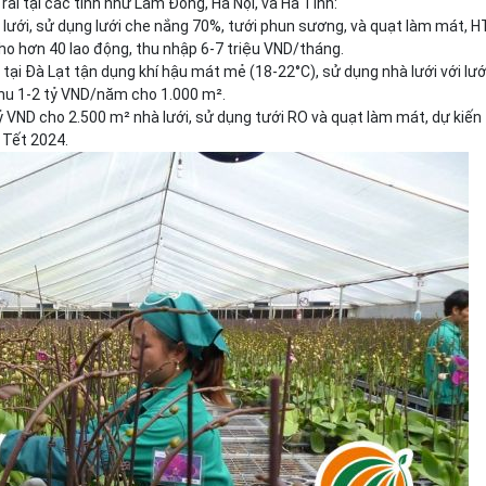
 rãi tại các tỉnh như Lâm Đồng, Hà Nội, và Hà Tĩnh:
à lưới, sử dụng lưới che nắng 70%, tưới phun sương, và quạt làm mát, 
ho hơn 40 lao động, thu nhập 6-7 triệu VND/tháng.
ỏ tại Đà Lạt tận dụng khí hậu mát mẻ (18-22°C), sử dụng nhà lưới với lướ
thu 1-2 tỷ VND/năm cho 1.000 m².
tỷ VND cho 2.500 m² nhà lưới, sử dụng tưới RO và quạt làm mát, dự kiến
 Tết 2024.