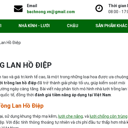
Email
Thời gian 
bachnong.vn@gmail.com
08:00 - 17:
I
NHÀ KÍNH - LƯỚI
CHẬU
SẢN PHẨM KHÁC
 Lan Hồ Điệp
G LAN HỒ ĐIỆP
 tao và giá trị kinh tế cao, là một trong những loại hoa được ưa chuộn
ới trồng lan hồ điệp
đã trở thành giải pháp tối ưu, giúp kiểm soát môi
ường ngày càng tăng. Bài viết này phân tích mô hình nhà lưới trồng lan
 quốc tế, đồng thời
đánh giá tiềm năng áp dụng tại Việt Nam
.
trồng Lan Hồ Điệp
đại, sử dụng khung thép mạ kẽm,
lưới che nắng
, và
lưới chống côn trùng
ệp. Với đặc tính thông thoáng tự nhiên và chi phí đầu tư thấp hơn nhà k