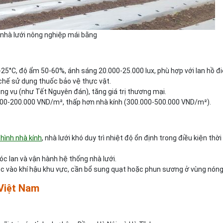
nhà lưới nông nghiệp mái bằng
8-25°C, độ ẩm 50-60%, ánh sáng 20.000-25.000 lux, phù hợp với lan hồ đi
 chế sử dụng thuốc bảo vệ thực vật.
đúng vụ (như Tết Nguyên đán), tăng giá trị thương mại.
000-200.000 VND/m², thấp hơn nhà kính (300.000-500.000 VND/m²).
hình nhà kính
, nhà lưới khó duy trì nhiệt độ ổn định trong điều kiện thời 
óc lan và vận hành hệ thống nhà lưới.
ộc vào khí hậu khu vực, cần bổ sung quạt hoặc phun sương ở vùng nóng
 Việt Nam