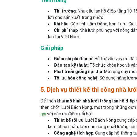
Tiềm năng
Thị trường
: Nhu cầu lan hồ điệp tăng 10-
lớn cho sản xuất trong nước.
Khí hậu
: Các tỉnh Lâm Đồng, Kon Tum, Gia L
Chi phí thấp
: Nhà lưới phù hợp với nông d
lan tại Việt Nam.
Giải pháp
Giảm chi phí đầu tư
: Hỗ trợ vốn vay ưu đãi
Đào tạo kỹ thuật
: Tổ chức khóa học về vậ
Phát triển giống nội địa
: Mở rộng quy mô 
Tối ưu hóa công nghệ
: Sử dụng năng lượng
5. Dịch vụ thiết kế thi công nhà lư
Để triển khai
mô hình nhà lưới trồng lan hồ điệp 
then chốt. Lưới Bách Nông, một trong những đơn 
gói
với các ưu điểm nổi bật:
Thiết kế tối ưu
: Lưới Bách Nông cung cấp 
kẽm chắc chắn, lưới che nắng chất lượng cao 
Công nghệ tích hợp
: Cung cấp hệ thống t