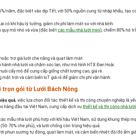
15%/năm, đặc biệt vào dịp Tết, với 50% nguồn cung từ nhập khẩu, tạo c
ai có khí hậu lý tưởng, giảm chi phí làm mát so với nhà kính.
ân quy mô nhỏ và vừa (đặc biệt
các mẫu nhà lưới mini
), chiếm 80% hộ t
 hoặc trợ giá lưới che nắng và quạt làm mát.
n hành nhà lưới và chăm sóc lan, như mô hình HTX Đan Hoài.
nuôi cấy mô để cung cấp giống chất lượng cao, giá rẻ.
 mặt trời và cảm biến IoT giá rẻ để giảm chi phí vận hành.
ới trọn gói từ Lưới Bách Nông
hiệu quả
, việc lựa chọn đối tác thiết kế và thi công chuyên nghiệp là yế
vị hàng đầu tại Việt Nam, cung cấp dịch vụ
thiết kế và thi công nhà lưới
các mẫu nhà lưới phù hợp với khí hậu Việt Nam, sử dụng khung thép m
(50-70% che phủ), và lưới chống côn trùng hiệu quả.
ưới phun sương tự động, quạt làm mát, và cảm biến nhiệt độ/độ ẩm giá