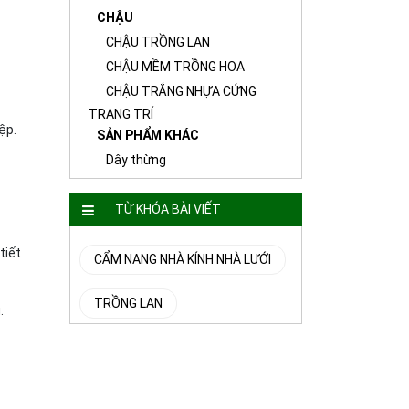
CHẬU
CHẬU TRỒNG LAN
CHẬU MỀM TRỒNG HOA
CHẬU TRẮNG NHỰA CỨNG
TRANG TRÍ
ệp.
SẢN PHẨM KHÁC
Dây thừng
TỪ KHÓA BÀI VIẾT
tiết
CẨM NANG NHÀ KÍNH NHÀ LƯỚI
TRỒNG LAN
.