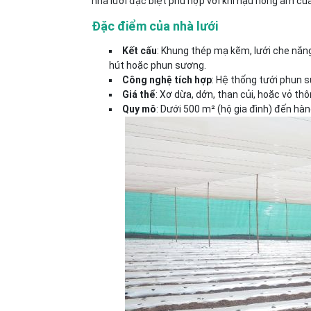
nhà lưới đặc biệt phù hợp với khí hậu nóng ẩm củ
Đặc điểm của nhà lưới
Kết cấu
: Khung thép mạ kẽm, lưới che nắn
hút hoặc phun sương.
Công nghệ tích hợp
: Hệ thống tưới phun 
Giá thể
: Xơ dừa, dớn, than củi, hoặc vỏ th
Quy mô
: Dưới 500 m² (hộ gia đình) đến hàng