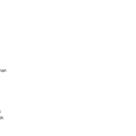
 hạn
c
ới.