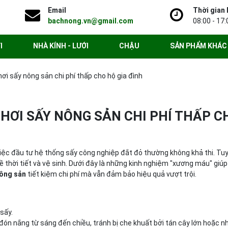
Email
Thời gian 
bachnong.vn@gmail.com
08:00 - 17:
I
NHÀ KÍNH - LƯỚI
CHẬU
SẢN PHẨM KHÁC
ơi sấy nông sản chi phí thấp cho hộ gia đình
HƠI SẤY NÔNG SẢN CHI PHÍ THẤP C
việc đầu tư hệ thống sấy công nghiệp đắt đỏ thường không khả thi. Tu
o về thời tiết và vệ sinh. Dưới đây là những kinh nghiệm "xương máu" giúp
nông sản
tiết kiệm chi phí mà vẫn đảm bảo hiệu quả vượt trội.
sấy.
ón nắng từ sáng đến chiều, tránh bị che khuất bởi tán cây lớn hoặc n