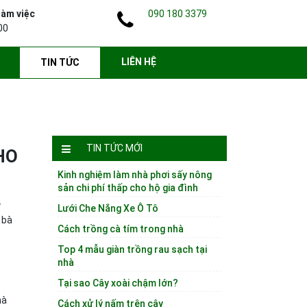
làm việc
090 180 3379
00
LIÊN HỆ
TIN TỨC
TIN TỨC MỚI
HO
Kinh nghiệm làm nhà phơi sấy nông
sản chi phí thấp cho hộ gia đình
y
Lưới Che Nắng Xe Ô Tô
 bà
Cách trồng cà tím trong nhà
Top 4 mẫu giàn trồng rau sạch tại
nhà
Tại sao Cây xoài chậm lớn?
hà
Cách xử lý nấm trên cây