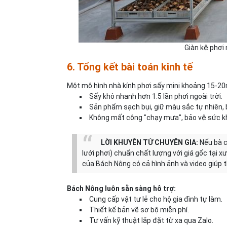
Giàn kệ phơi 
6. Tổng kết bài toán kinh tế
Một mô hình nhà kính phơi sấy mini khoảng 15-20m2
Sấy khô nhanh hơn 1.5 lần phơi ngoài trời.
Sản phẩm sạch bụi, giữ màu sắc tự nhiên, 
Không mất công "chạy mưa", bảo vệ sức kh
LỜI KHUYÊN TỪ CHUYÊN GIA:
Nếu bà c
lưới phơi) chuẩn chất lượng với giá gốc tại 
của Bách Nông có cả hình ảnh và video giúp th
Bách Nông luôn sẵn sàng hỗ trợ:
Cung cấp vật tư lẻ cho hộ gia đình tự làm.
Thiết kế bản vẽ sơ bộ miễn phí.
Tư vấn kỹ thuật lắp đặt từ xa qua Zalo.