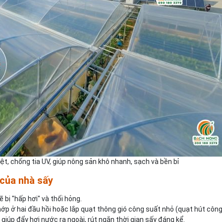
ệt, chống tia UV, giúp nông sản khô nhanh, sạch và bền bỉ
 của nhà sấy
bị "hấp hơi" và thối hỏng.
ớp ở hai đầu hồi hoặc lắp quạt thông gió công suất nhỏ (quạt hút côn
c giúp đẩy hơi nước ra ngoài, rút ngắn thời gian sấy đáng kể.