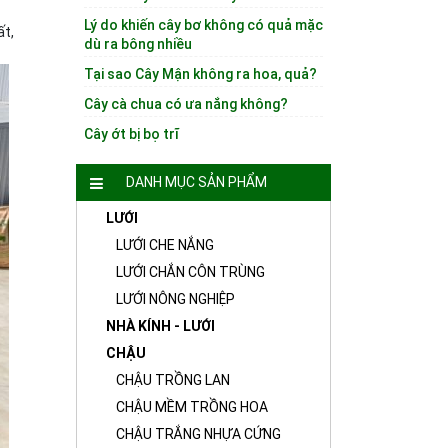
Lý do khiến cây bơ không có quả mặc
ất,
dù ra bông nhiều
Tại sao Cây Mận không ra hoa, quả?
Cây cà chua có ưa nắng không?
Cây ớt bị bọ trĩ
DANH MỤC SẢN PHẨM
LƯỚI
LƯỚI CHE NẮNG
LƯỚI CHẮN CÔN TRÙNG
LƯỚI NÔNG NGHIỆP
NHÀ KÍNH - LƯỚI
CHẬU
CHẬU TRỒNG LAN
CHẬU MỀM TRỒNG HOA
CHẬU TRẮNG NHỰA CỨNG