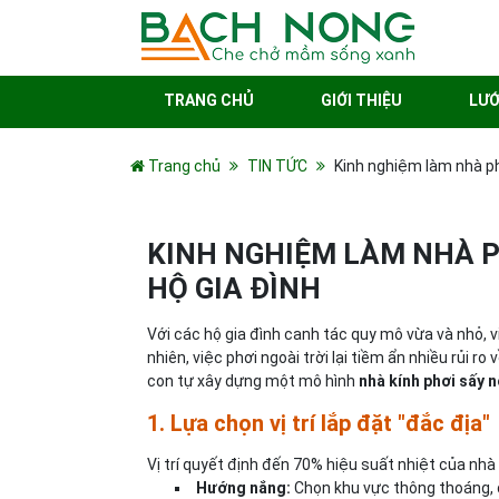
TRANG CHỦ
GIỚI THIỆU
LƯỚ
Trang chủ
TIN TỨC
Kinh nghiệm làm nhà ph
KINH NGHIỆM LÀM NHÀ P
HỘ GIA ĐÌNH
Với các hộ gia đình canh tác quy mô vừa và nhỏ, 
nhiên, việc phơi ngoài trời lại tiềm ẩn nhiều rủi r
con tự xây dựng một mô hình
nhà kính phơi sấy 
1. Lựa chọn vị trí lắp đặt "đắc địa"
Vị trí quyết định đến 70% hiệu suất nhiệt của nhà 
Hướng nắng:
Chọn khu vực thông thoáng, đ