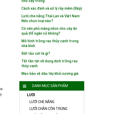
cho cây trồng
Cách xác định và xử lý rầy mềm (Rệp)
Lưới che nắng Thái Lan và Việt Nam:
Nên chọn loại nào?
Có nên phủ màng nilon cho cây ăn
quả để ngăn cỏ không?
Mô hình trồng rau thủy canh trong
nhà kính
Đất tảo cát là gì?
Tất tần tật về dung dịch trồng rau
thủy canh
Mẹo bảo vệ dâu tây khỏi sương giá
DANH MỤC SẢN PHẨM
ua
ảy
LƯỚI
LƯỚI CHE NẮNG
LƯỚI CHẮN CÔN TRÙNG