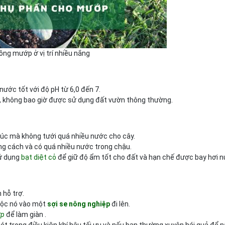
̀ng mướp ở vị trí nhiều nắng
ước tốt với độ pH từ 6,0 đến 7.
, không bao giờ được sử dụng đất vườn thông thường.
 lúc mà không tưới quá nhiều nước cho cây.
ng cách và có quá nhiều nước trong chậu.
ử dụng
bạt diệt cỏ
để giữ độ ẩm tốt cho đất và hạn chế được bay hơi n
n hỗ trợ.
uộc nó vào một
sợi se nông nghiệp
đi lên.
́p
để làm giàn .