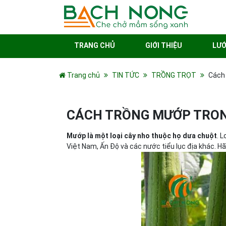
TRANG CHỦ
GIỚI THIỆU
LƯỚ
Trang chủ
TIN TỨC
TRỒNG TRỌT
Cách
CÁCH TRỒNG MƯỚP TRON
Mướp là một loại cây nho thuộc họ dưa chuột
. 
Việt Nam, Ấn Độ và các nước tiểu lục địa khác. H