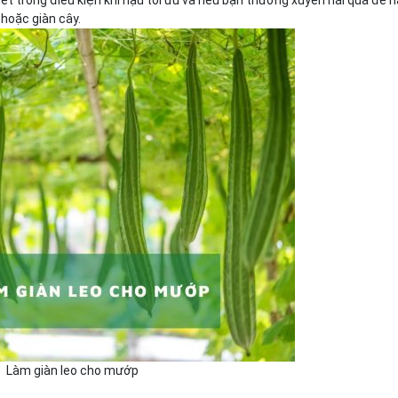
́t trong điều kiện khí hậu tối ưu và nếu bạn thường xuyên hái quả để 
 hoặc giàn cây.
Làm giàn leo cho mướp