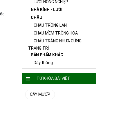
LƯỚI NÔNG NGHIỆP
NHÀ KÍNH - LƯỚI
ắc
CHẬU
CHẬU TRỒNG LAN
CHẬU MỀM TRỒNG HOA
CHẬU TRẮNG NHỰA CỨNG
TRANG TRÍ
SẢN PHẨM KHÁC
Dây thừng
TỪ KHÓA BÀI VIẾT
CÂY MƯỚP