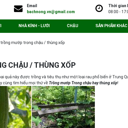
Email
Thời gian 
bachnong.vn@gmail.com
08:00 - 17:
I
NHÀ KÍNH - LƯỚI
CHẬU
SẢN PHẨM KHÁC
 trồng mướp trong chậu / thùng xốp
G CHẬU / THÙNG XỐP
Loại quả này được trồng và tiêu thụ như một loại rau phổ biến ở Trung Q
ãy cùng tìm hiểu mọi thứ về
Trồng mướp Trong chậu hay thùng xốp
!