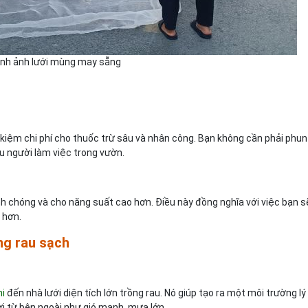
ình ảnh lưới mùng may sẵng
t kiệm chi phí cho thuốc trừ sâu và nhân công. Bạn không cần phải phun
 người làm việc trong vườn.
h chóng và cho năng suất cao hơn. Điều này đồng nghĩa với việc bạn s
 hơn.
ng rau sạch
ni
đến nhà lưới diện tích lớn trồng rau. Nó giúp tạo ra một môi trường lý
ợi từ bên ngoài như gió mạnh, mưa lớn.