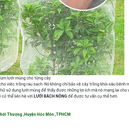
rùm lưới mùng cho từng cây
cho việc trồng rau sạch. Nó không chỉ bảo vệ cây trồng khỏi sâu bệnh 
y thử sử dụng lưới mùng để thấy được những lợi ích mà nó mang lại cho
có thể liên hệ với
LƯỚI BÁCH NÔNG
để được tư vấn cụ thể hơn.
Thới Thượng ,Huyện Hóc Môn ,TPHCM
.