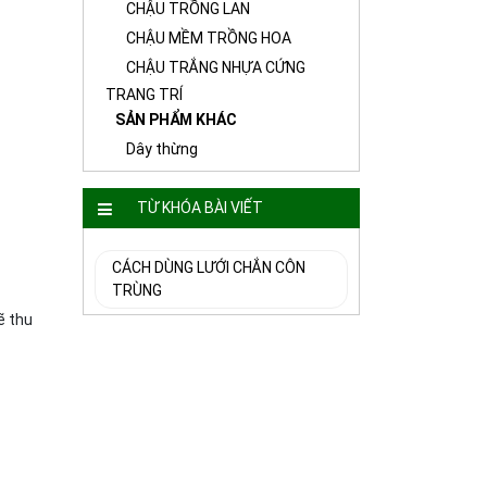
CHẬU TRỒNG LAN
CHẬU MỀM TRỒNG HOA
CHẬU TRẮNG NHỰA CỨNG
TRANG TRÍ
SẢN PHẨM KHÁC
Dây thừng
TỪ KHÓA BÀI VIẾT
CÁCH DÙNG LƯỚI CHẮN CÔN
TRÙNG
ẽ thu