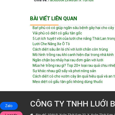
Chia sẻ:
Facebook
Linkedin
X
Tumblr
BÀI VIẾT LIÊN QUAN
Bạt phủ cỏ có giúp ngăn sâu bệnh gây hại cho cây
Vải phủ cỏ diệt cỏ gấu tận gốc
5 Lợi ích tuyệt vời của lưới che nắng Thái Lan tro
Lưới Che Nắng Xe Ô Tô
Cách diệt sâu ăn lá chỉ với lưới chắn côn trùng
Mô hình trồng rau khí canh hiện đại trong nhà kính
Ngăn chặn bọ nhảy hại rau đơn giản với lưới
Mùa hè trồng rau gì? Top 20+ loại rau quả chịu nhi
Sự khác nhau giữ sấy và phơi nông sản
Cách diệt cỏ cho vườn cây ăn quả hiệu quả và an 
Mẹo diệt cỏ gấu tận gốc không dùng thuốc
CÔNG TY TNHH LUỚI 
Zalo
Địa chỉ:
104A Đ. Xuân Thới Sơn 22, X. Xuân Thới Sơn, 