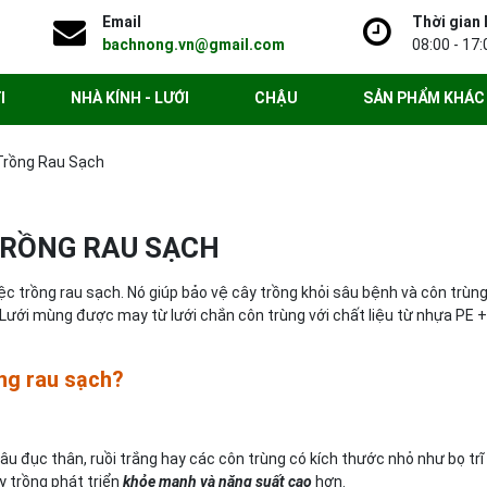
Email
Thời gian 
bachnong.vn@gmail.com
08:00 - 17:
I
NHÀ KÍNH - LƯỚI
CHẬU
SẢN PHẨM KHÁC
 Trồng Rau Sạch
 TRỒNG RAU SẠCH
iệc trồng rau sạch. Nó giúp bảo vệ cây trồng khỏi sâu bệnh và côn trùng
 Lưới mùng được may từ lưới chắn côn trùng với chất liệu từ nhựa PE 
ng rau sạch?
âu đục thân, ruồi trắng hay các côn trùng có kích thước nhỏ như bọ tr
y trồng phát triển
khỏe mạnh và năng suất cao
hơn.