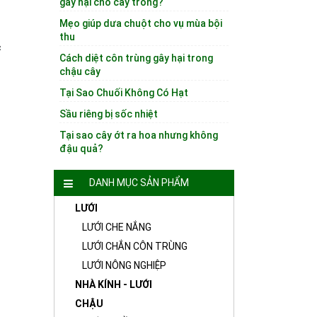
gây hại cho cây trồng?
Mẹo giúp dưa chuột cho vụ mùa bội
thu
c
Cách diệt côn trùng gây hại trong
chậu cây
Tại Sao Chuối Không Có Hạt
Sầu riêng bị sốc nhiệt
Tại sao cây ớt ra hoa nhưng không
đậu quả?
DANH MỤC SẢN PHẨM
LƯỚI
LƯỚI CHE NẮNG
LƯỚI CHẮN CÔN TRÙNG
LƯỚI NÔNG NGHIỆP
NHÀ KÍNH - LƯỚI
CHẬU