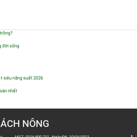
 trồng?
ng đời sống
ệt siêu năng suất 2026
toàn nhất
BÁCH NÔNG
H.
MST: 0316 800 732 -
Ngày ĐK:
10/04/2021