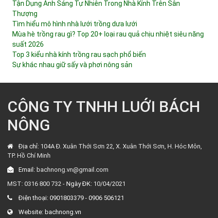
Tận Dụng Ánh Sáng Tự Nhiên Trong Nhà Kính Trên Sân
Thượng
Tìm hiểu mô hình nhà lưới trồng dưa lưới
Mùa hè trồng rau gì? Top 20+ loại rau quả chịu nhiệt siêu năng
suất 2026
Top 3 kiểu nhà kính trồng rau sạch phổ biến
Sự khác nhau giữ sấy và phơi nông sản
CÔNG TY TNHH LUỚI BÁCH
NÔNG
Địa chỉ:
104A Đ. Xuân Thới Sơn 22, X. Xuân Thới Sơn, H. Hóc Môn,
TP. Hồ Chí Minh
Email:
bachnong.vn@gmail.com
MST: 0316 800 732 -
Ngày ĐK:
10/04/2021
Điện thoại:
0901803379
-
0906 506121
Website:
bachnong.vn