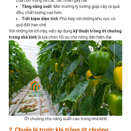
của côn trùng và các tác nhân gây hại.
Tăng năng suất
: Môi trường lý tưởng giúp cây ra quả
đều, chất lượng cao hơn.
Tiết kiệm diện tích
: Phù hợp với những khu vực có
quỹ đất hạn chế.
Với những lợi ích này, việc áp dụng
kỹ thuật trồng ớt chuông
trong nhà kính
là lựa chọn tối ưu cho nông dân hiện đại.
Ớt chuông cho năng suất cao trong nhà kính
2. Chuẩn bị trước khi trồng ớt chuông