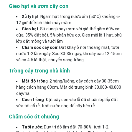
Gieo hạt và ươm cây con
Xử lý hạt
: Ngâm hạt trong nước ấm (50°C) khoảng 6-
12 giờ để kích thích nảy mầm.
Gieo hạt
: Sử dụng khay ươm với giá thể gồm 60% xơ
dừa, 35% đất bột, 5% phân hữu cơ. Gieo mỗi lỗ 1 hạt, phủ
lớp đất mỏng và tưới ẩm.
Chăm sóc cây con
: Đặt khay ở nơi thoáng mát, tưới
nước 1-2 lần/ngày. Sau 30-35 ngày, khi cây cao 12-15cm
và có 4-5 lá thật, chuyển sang trồng.
Trồng cây trong nhà kính
Mật độ trồn
g: 2 hàng/luống, cây cách cây 30-35cm,
hàng cách hàng 60cm. Mật độ trung bình 30.000-40.000
cây/ha.
Cách trồng
: Đặt cây con vào lỗ đã chuẩn bị, lấp đất
vừa tới cổ rễ, tưới nước nhẹ để cây bén rễ.
Chăm sóc ớt chuông
Tưới nước
: Duy trì độ ẩm đất 70-80%, tưới 1-2