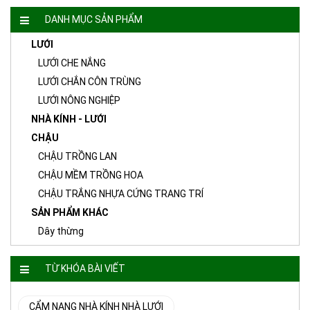
DANH MỤC SẢN PHẨM
LƯỚI
LƯỚI CHE NẮNG
LƯỚI CHẮN CÔN TRÙNG
LƯỚI NÔNG NGHIỆP
NHÀ KÍNH - LƯỚI
CHẬU
CHẬU TRỒNG LAN
CHẬU MỀM TRỒNG HOA
CHẬU TRẮNG NHỰA CỨNG TRANG TRÍ
SẢN PHẨM KHÁC
Dây thừng
TỪ KHÓA BÀI VIẾT
CẨM NANG NHÀ KÍNH NHÀ LƯỚI