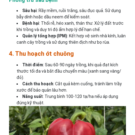
Sâu hại
: Rầy mềm, ruồi trắng, sâu đục quả. Sử dụng
bẫy dính hoặc dầu neem để kiểm soát.
Bệnh hại
: Thối rễ, héo xanh, thán thư. Xử lý đất trước
khi trồng và duy trì độ ẩm hợp lý để hạn chế.
Quản lý tổng hợp (IPM)
: Kết hợp vệ sinh nhà kính, luân
canh cây trồng và sử dụng thiên địch như bọ rùa.
4. Thu hoạch ớt chuông
Thời điểm
: Sau 60-90 ngày trồng, khi quả đạt kích
thước tối đa và bắt đầu chuyển màu (xanh sang vàng/
đỏ).
Cách thu hoạch
: Cắt quả kèm cuống, tránh làm trầy
xước để bảo quản lâu hơn.
Năng suất
: Trung bình 100-120 tạ/ha nếu áp dụng
đúng kỹ thuật.