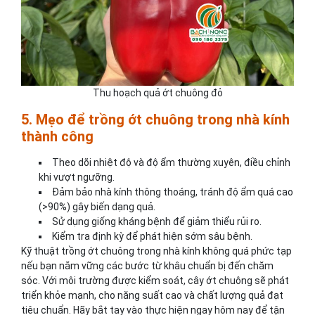
Thu hoạch quả ớt chuông đỏ
5. Mẹo để trồng ớt chuông trong nhà kính
thành công
Theo dõi nhiệt độ và độ ẩm thường xuyên, điều chỉnh
khi vượt ngưỡng.
Đảm bảo nhà kính thông thoáng, tránh độ ẩm quá cao
(>90%) gây biến dạng quả.
Sử dụng giống kháng bệnh để giảm thiểu rủi ro.
Kiểm tra định kỳ để phát hiện sớm sâu bệnh.
Kỹ thuật trồng ớt chuông trong nhà kính không quá phức tạp
nếu bạn nắm vững các bước từ khâu chuẩn bị đến chăm
sóc. Với môi trường được kiểm soát, cây ớt chuông sẽ phát
triển khỏe mạnh, cho năng suất cao và chất lượng quả đạt
tiêu chuẩn. Hãy bắt tay vào thực hiện ngay hôm nay để tận