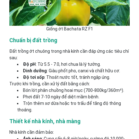
Giống ớt Bachata RZ F1
Chuẩn bị đất trồng
Đất trồng ớt chuông trong nhà kính cần đáp ứng các tiêu chí
sau:
Độ pH
: Từ 5.5 - 7.0, hơi chua là lý tưởng.
Dinh dưỡng
: Giàu phốt pho, canxi và chất hữu cơ.
Độ tơi xốp
: Thoát nước tốt, tránh ngập úng.
Trước khi trồng, cần xử lý đất bằng cách:
Bón lót phân chuồng hoai mục (700-800kg/360m²).
Phơi đất 7-10 ngày để diệt mầm bệnh.
Trộn thêm xơ dừa hoặc tro trấu để tăng độ thông
thoáng.
Thiết kế nhà kính, nhà màng
Nhà kính cần đảm bảo:
Ánh sáng
: Cung cấp 6-8 giờ/ngày, cường độ 10.000-