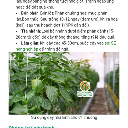
lần/ngày bằng hệ thống tưới nhỏ giọt. Tránh ngập úng
hoặc để đất quá khô.
Bón phân
: Bón lót: Phân chuồng hoai mục, phân
lân.Bón thúc: Sau trồng 10-12 ngày (đạm ure), khi ra hoa
(kali), sau thu hoạch đợt 1 (NPK cân đối).
Tỉa nhánh
: Loại bỏ nhánh dưới điểm phân cành (15-
20cm từ gốc) để cây thông thoáng, tăng tỷ lệ đậu quả.
Làm giàn
: Khi cây cao 45-50cm, buộc cây vào
sợi SE
nông nghiệp
để tránh đổ ngã.
Sử dụng dây nhà kính cho ớt chuông
Phòng trừ sâu bệnh