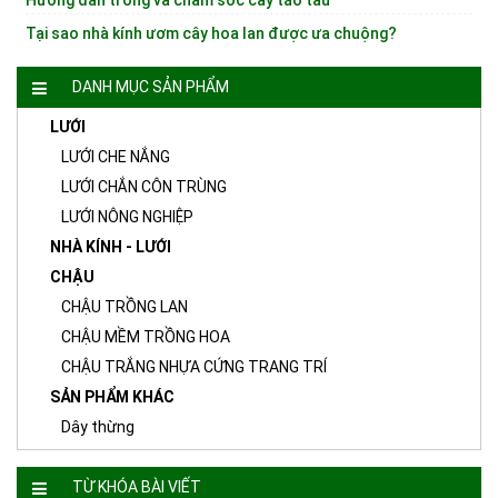
Tại sao nhà kính ươm cây hoa lan được ưa chuộng?
DANH MỤC SẢN PHẨM
LƯỚI
LƯỚI CHE NẮNG
LƯỚI CHẮN CÔN TRÙNG
LƯỚI NÔNG NGHIỆP
NHÀ KÍNH - LƯỚI
CHẬU
CHẬU TRỒNG LAN
CHẬU MỀM TRỒNG HOA
CHẬU TRẮNG NHỰA CỨNG TRANG TRÍ
SẢN PHẨM KHÁC
Dây thừng
TỪ KHÓA BÀI VIẾT