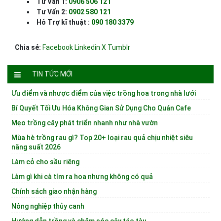
Tư Vấn 1:
0906 506 121
Tư Vấn 2:
0902 580 121
Hỗ Trợ kĩ thuật :
090 180 3379
Chia sẻ:
Facebook
Linkedin
X
Tumblr
TIN TỨC MỚI
Ưu điểm và nhược điểm của việc trồng hoa trong nhà lưới
Bí Quyết Tối Ưu Hóa Không Gian Sử Dụng Cho Quán Cafe
Mẹo trồng cây phát triển nhanh như nhà vườn
Mùa hè trồng rau gì? Top 20+ loại rau quả chịu nhiệt siêu
năng suất 2026
Làm cỏ cho sầu riêng
Làm gì khi cà tím ra hoa nhưng không có quả
Chính sách giao nhận hàng
Nông nghiệp thủy canh
Hướng dẫn trồng và chăm sóc cây táo tàu