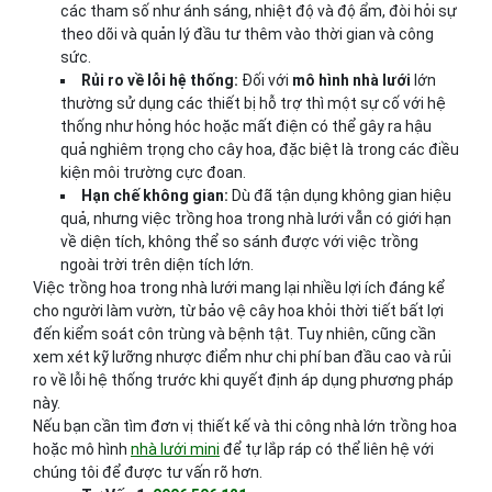
các tham số như ánh sáng, nhiệt độ và độ ẩm, đòi hỏi sự
theo dõi và quản lý đầu tư thêm vào thời gian và công
sức.
Rủi ro về lỗi hệ thống:
Đối với
mô hình nhà lưới
lớn
thường sử dụng các thiết bị hỗ trợ thì một sự cố với hệ
thống như hỏng hóc hoặc mất điện có thể gây ra hậu
quả nghiêm trọng cho cây hoa, đặc biệt là trong các điều
kiện môi trường cực đoan.
Hạn chế không gian:
Dù đã tận dụng không gian hiệu
quả, nhưng việc trồng hoa trong nhà lưới vẫn có giới hạn
về diện tích, không thể so sánh được với việc trồng
ngoài trời trên diện tích lớn.
Việc trồng hoa trong nhà lưới mang lại nhiều lợi ích đáng kể
cho người làm vườn, từ bảo vệ cây hoa khỏi thời tiết bất lợi
đến kiểm soát côn trùng và bệnh tật. Tuy nhiên, cũng cần
xem xét kỹ lưỡng nhược điểm như chi phí ban đầu cao và rủi
ro về lỗi hệ thống trước khi quyết định áp dụng phương pháp
này.
Nếu bạn cần tìm đơn vị thiết kế và thi công nhà lớn trồng hoa
hoặc mô hình
nhà lưới mini
để tự lắp ráp có thể liên hệ với
chúng tôi để được tư vấn rõ hơn.