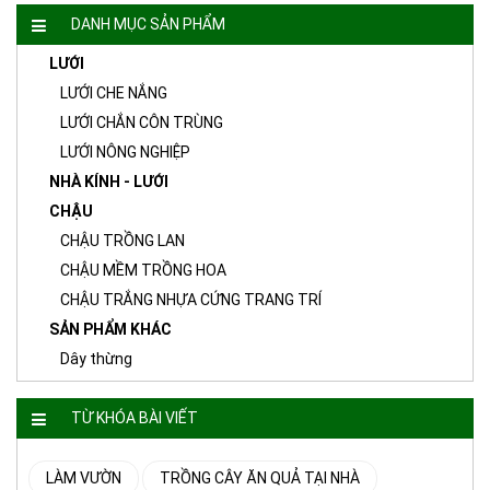
DANH MỤC SẢN PHẨM
LƯỚI
LƯỚI CHE NẮNG
LƯỚI CHẮN CÔN TRÙNG
LƯỚI NÔNG NGHIỆP
NHÀ KÍNH - LƯỚI
CHẬU
CHẬU TRỒNG LAN
CHẬU MỀM TRỒNG HOA
CHẬU TRẮNG NHỰA CỨNG TRANG TRÍ
SẢN PHẨM KHÁC
Dây thừng
TỪ KHÓA BÀI VIẾT
LÀM VƯỜN
TRỒNG CÂY ĂN QUẢ TẠI NHÀ