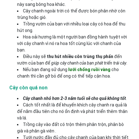
này sang bông hoa khác.
Cây chanh ngoài trời có thể được bón phân nhờ côn
trùng hoặc gió.
Trồng vườn của bạn với nhiều loại cây có hoa để thu
hút ong.
Hoa oải hương là một người bạn đồng hành tuyệt vời
với cây chanh vì nó ra hoa tốt cùng lúc với chanh của
bạn.
Điều này sẽ
thu hút nhiều côn trùng thụ phấn
đến
vườn của bạn để
giúp cây chanh của bạn phát triển trái cây
.
Nếu bạn đang sử dụng
lưới chống ruồi vàng
cho
chanh thì cần gỡ bỏ để ong có thể tiếp cận hoa.
Cây còn quá non
Cây chanh nhỏ hơn 2-3 năm tuổi sẽ cho quả không tốt
.
Cách tốt nhất là để khuyến khích cây chanh ra quả là
để năm đầu tiên cho nó ổn định và phát triển thêm thân
và lá.
Trồng cây vào đất có trộn thêm phân trộn, phân bò
già và phân gà viên .
Tưới nước đầy đủ cho cây chanh của bạn khi thời tiết