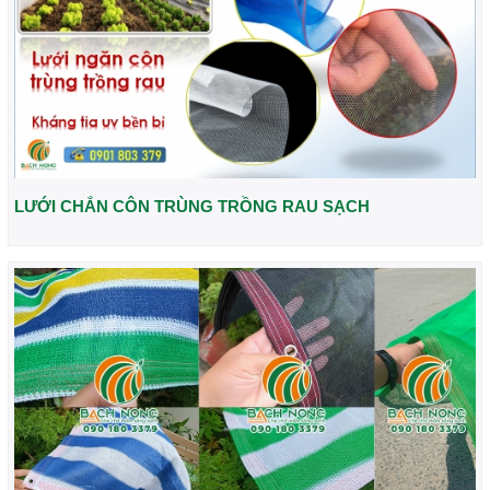
LƯỚI CHẮN CÔN TRÙNG TRỒNG RAU SẠCH