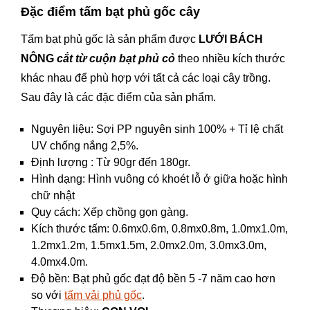
Đặc điểm tấm bạt phủ gốc cây
Tấm bạt phủ gốc là sản phẩm được
LƯỚI BÁCH
NÔNG
cắt từ cuộn bạt phủ cỏ
theo nhiều kích thước
khác nhau để phù hợp với tất cả các loại cây trồng.
Sau đây là các đặc điểm của sản phẩm.
Nguyên liệu: Sợi PP nguyên sinh 100% + Tỉ lệ chất
UV chống nắng 2,5%.
Định lượng : Từ 90gr đến 180gr.
Hình dạng: Hình vuông có khoét lỗ ở giữa hoặc hình
chữ nhật
Quy cách: Xếp chồng gọn gàng.
Kích thước tấm: 0.6mx0.6m, 0.8mx0.8m, 1.0mx1.0m,
1.2mx1.2m, 1.5mx1.5m, 2.0mx2.0m, 3.0mx3.0m,
4.0mx4.0m.
Độ bền: Bạt phủ gốc đạt độ bền 5 -7 năm cao hơn
so với
tấm vải phủ gốc
.