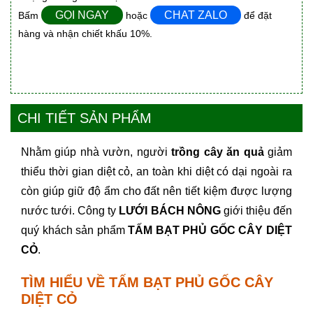
GỌI NGAY
CHAT ZALO
Bấm
hoặc
để đặt
hàng và nhận chiết khấu 10%.
CHI TIẾT SẢN PHẨM
Nhằm giúp nhà vườn, người
trồng cây ăn quả
giảm
thiểu thời gian diệt cỏ, an toàn khi diệt có dại ngoài ra
còn giúp giữ độ ẩm cho đất nên tiết kiệm được lượng
nước tưới. Công ty
LƯỚI BÁCH NÔNG
giới thiệu đến
quý khách sản phẩm
TẤM BẠT PHỦ GỐC CÂY DIỆT
CỎ
.
TÌM HIỂU VỀ TẤM BẠT PHỦ GỐC CÂY
DIỆT CỎ