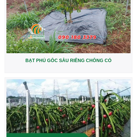
BẠT PHỦ GỐC SẦU RIÊNG CHỐNG CỎ