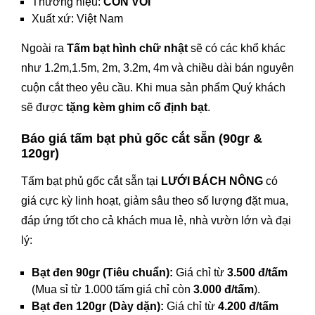
Thương hiệu:
CON VOI
Xuất xứ: Việt Nam
Ngoài ra
Tấm bạt hình chữ nhật
sẽ có các khổ khác
như 1.2m,1.5m, 2m, 3.2m, 4m và chiều dài bán nguyên
cuộn cắt theo yêu cầu. Khi mua sản phẩm
Quý khách
sẽ được
tặng kèm ghim cố định bạt
.
Báo giá tấm bạt phủ gốc cắt sẵn (90gr &
120gr)
Tấm bạt phủ gốc cắt sẵn tại
LƯỚI BÁCH NÔNG
có
giá cực kỳ linh hoạt, giảm sâu theo số lượng đặt mua,
đáp ứng tốt cho cả khách mua lẻ, nhà vườn lớn và đại
lý:
Bạt đen 90gr (Tiêu chuẩn):
Giá chỉ từ
3.500 đ/tấm
(Mua sỉ từ 1.000 tấm giá chỉ còn
3.000 đ/tấm
).
Bạt đen 120gr (Dày dặn):
Giá chỉ từ
4.200 đ/tấm