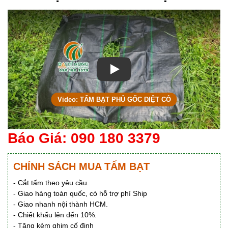
Xem video TẤM BẠT PHỦ GỐC DI
Video: TẤM BẠT PHỦ GỐC DIỆT CỎ
Báo Giá: 090 180 3379
CHÍNH SÁCH MUA TẤM BẠT
- Cắt tấm theo yêu cầu.
- Giao hàng toàn quốc, có hỗ trợ phí Ship
- Giao nhanh nội thành HCM.
- Chiết khấu lên đến 10%.
- Tặng kèm ghim cố định