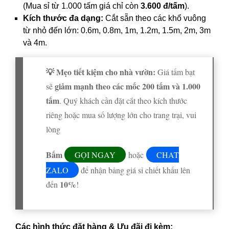
(Mua sỉ từ 1.000 tấm giá chỉ còn
3.600 đ/tấm
).
Kích thước đa dạng:
Cắt sẵn theo các khổ vuông
từ nhỏ đến lớn: 0.6m, 0.8m, 1m, 1.2m, 1.5m, 2m, 3m
và 4m.
💡 Mẹo tiết kiệm cho nhà vườn:
Giá tấm bạt
giảm mạnh theo các mốc 200 tấm và 1.000
sẽ
tấm
. Quý khách cần đặt cắt theo kích thước
riêng hoặc mua số lượng lớn cho trang trại, vui
lòng
Bấm
GỌI NGAY
hoặc
CHAT
ZALO
để nhận bảng giá sỉ chiết khấu lên
10%
đến
!
Các hình thức đặt hàng & Ưu đãi đi kèm: