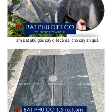
Tấm Bạt phủ gốc cây diệt cỏ dại cho cây ăn quả