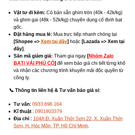
Vật tư đi kèm:
Có bán sẵn ghim tròn (40k - 42k/kg)
và ghim gai (48k - 52k/kg) chuyên dụng cố định bạt
gốc.
Đặt hàng mua lẻ:
Mua trực tiếp nhanh chóng tại
[Shopee =>
Xem tại đây
]
hoặc
[Lazada => Xem tại
đây]
.
Săn mã giảm giá:
Tham gia ngay
[
Nhóm Zalo
BẠT/ VẢI PHỦ CỎ
]
để xem báo giá chi tiết từng khổ
và nhận các chương trình khuyến mãi độc quyền từ
công ty.
📞 Thông tin liên hệ & Tư vấn báo giá sỉ:
Tư vấn
:
0933 696 164
Kĩ thuật
:
0901803379
Địa chỉ :
104A Đ. Xuân Thới Sơn 22, X. Xuân Thới
Sơn, H. Hóc Môn, TP. Hồ Chí Minh
.