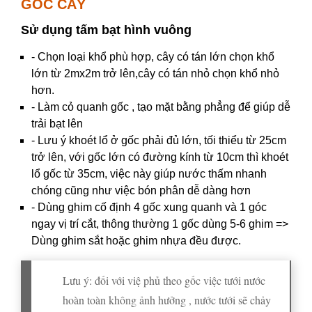
GỐC CÂY
Sử dụng tấm bạt hình vuông
- Chọn loại khổ phù hợp, cây có tán lớn chọn khổ
lớn từ 2mx2m trở lên,cây có tán nhỏ chọn khổ nhỏ
hơn.
- Làm cỏ quanh gốc , tạo mặt bằng phẳng để giúp dễ
trải bạt lên
- Lưu ý khoét lổ ở gốc phải đủ lớn, tối thiểu từ 25cm
trở lên, với gốc lớn có đường kính từ 10cm thì khoét
lổ gốc từ 35cm, việc này giúp nước thấm nhanh
chóng cũng như việc bón phân dễ dàng hơn
- Dùng ghim cố định 4 gốc xung quanh và 1 góc
ngay vị trí cắt, thông thường 1 gốc dùng 5-6 ghim =>
Dùng ghim sắt hoặc ghim nhựa đều được.
Lưu ý: đối với việ phủ theo gốc việc tưới nước
hoàn toàn không ảnh hưởng , nước tưới sẽ chảy