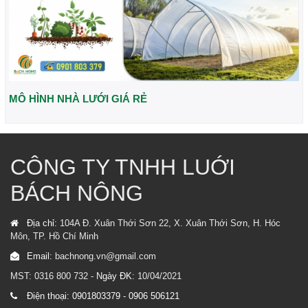
MÔ HÌNH NHÀ LƯỚI GIÁ RẺ
CÔNG TY TNHH LUỚI
BÁCH NÔNG
Địa chỉ:
104A Đ. Xuân Thới Sơn 22, X. Xuân Thới Sơn, H. Hóc
Môn, TP. Hồ Chí Minh
Email:
bachnong.vn@gmail.com
MST: 0316 800 732 -
Ngày ĐK:
10/04/2021
Điện thoại:
0901803379
-
0906 506121