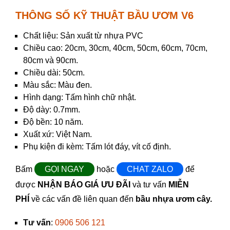
THÔNG SỐ KỸ THUẬT BẦU ƯƠM V6
Chất liệu: Sản xuất từ nhựa PVC
Chiều cao: 20cm, 30cm, 40cm, 50cm, 60cm, 70cm,
80cm và 90cm.
Chiều dài: 50cm.
Màu sắc: Màu đen.
Hình dạng: Tấm hình chữ nhật.
Độ dày: 0.7mm.
Độ bền: 10 năm.
Xuất xứ: Việt Nam.
Phụ kiện đi kèm: Tấm lót đáy, vít cố định.
Bấm
GỌI NGAY
hoặc
CHAT ZALO
để
được
NHẬN BÁO GIÁ ƯU ĐÃI
và tư vấn
MIỄN
PHÍ
về các vấn đề liên quan đến
bầu nhựa ươm cây.
Tư vấn
:
0906 506 121