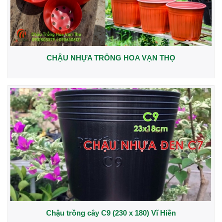
CHẬU NHỰA TRỒNG HOA VẠN THỌ
Chậu trồng cây C9 (230 x 180) Vĩ Hiền