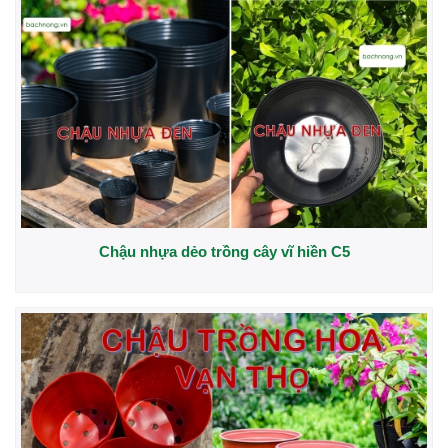
Chậu nhựa dẻo trồng cây vĩ hiền C5