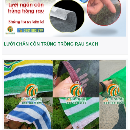
LƯỚI CHẮN CÔN TRÙNG TRỒNG RAU SẠCH