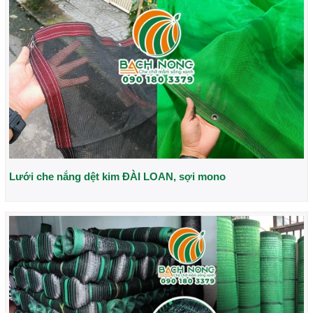
Lưới che nắng dệt kim ĐÀI LOAN, sợi mono