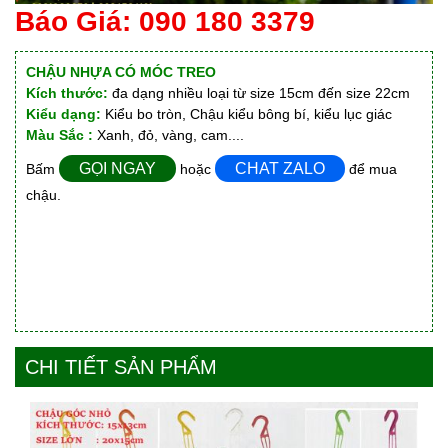
Báo Giá: 090 180 3379
CHẬU NHỰA CÓ MÓC TREO
Kích thước:
đa dạng nhiều loại từ size 15cm đến size 22cm
Kiểu dạng:
Kiểu bo tròn, Chậu kiểu bông bí, kiểu lục giác
Màu Sắc :
Xanh, đỏ, vàng, cam....
GỌI NGAY
CHAT ZALO
Bấm
hoặc
để mua
chậu.
CHI TIẾT SẢN PHẨM