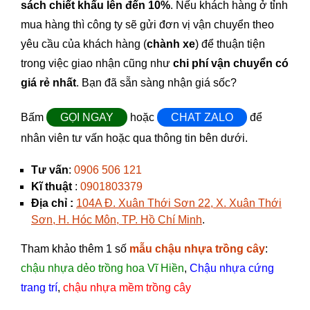
sách chiết khấu lên đến 10%
. Nếu khách hàng ở tỉnh
mua hàng thì công ty sẽ gửi đơn vị vận chuyển theo
yêu cầu của khách hàng (
chành xe
) để thuận tiện
trong việc giao nhận cũng như
chi phí vận chuyển có
giá rẻ nhất
. Bạn đã sẵn sàng nhận giá sốc?
Bấm
GỌI NGAY
hoặc
CHAT ZALO
để
nhân viên tư vấn hoặc qua thông tin bên dưới.
Tư vấn
:
0906 506 121
Kĩ thuật
:
0901803379
Địa chỉ :
104A Đ. Xuân Thới Sơn 22, X. Xuân Thới
Sơn, H. Hóc Môn, TP. Hồ Chí Minh
.
Tham khảo thêm 1 số
mẫu chậu nhựa trồng cây
:
chậu nhựa dẻo trồng hoa Vĩ Hiền
,
Chậu nhựa cứng
trang trí
,
chậu nhựa mềm trồng cây