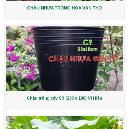
CHẬU NHỰA TRỒNG HOA VẠN THỌ
Chậu trồng cây C9 (230 x 180) Vĩ Hiền