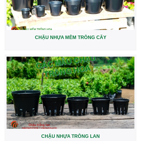
CHẬU NHỰA MỀM TRỒNG CÂY
CHẬU NHỰA TRỒNG LAN