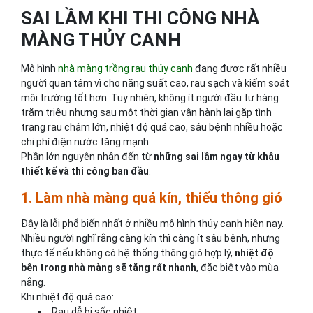
SAI LẦM KHI THI CÔNG NHÀ
MÀNG THỦY CANH
Mô hình
nhà màng trồng rau thủy canh
đang được rất nhiều
người quan tâm vì cho năng suất cao, rau sạch và kiểm soát
môi trường tốt hơn. Tuy nhiên, không ít người đầu tư hàng
trăm triệu nhưng sau một thời gian vận hành lại gặp tình
trạng rau chậm lớn, nhiệt độ quá cao, sâu bệnh nhiều hoặc
chi phí điện nước tăng mạnh.
Phần lớn nguyên nhân đến từ
những sai lầm ngay từ khâu
thiết kế và thi công ban đầu
.
1. Làm nhà màng quá kín, thiếu thông gió
Đây là lỗi phổ biến nhất ở nhiều mô hình thủy canh hiện nay.
Nhiều người nghĩ rằng càng kín thì càng ít sâu bệnh, nhưng
thực tế nếu không có hệ thống thông gió hợp lý,
nhiệt độ
bên trong nhà màng sẽ tăng rất nhanh
, đặc biệt vào mùa
nắng.
Khi nhiệt độ quá cao:
Rau dễ bị sốc nhiệt