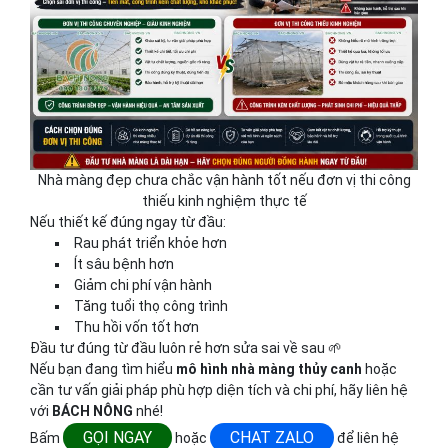
Nhà màng đẹp chưa chắc vận hành tốt nếu đơn vị thi công
thiếu kinh nghiệm thực tế
Nếu thiết kế đúng ngay từ đầu:
Rau phát triển khỏe hơn
Ít sâu bệnh hơn
Giảm chi phí vận hành
Tăng tuổi thọ công trình
Thu hồi vốn tốt hơn
Đầu tư đúng từ đầu luôn rẻ hơn sửa sai về sau 🌱
Nếu bạn đang tìm hiểu
mô hình nhà màng thủy canh
hoặc
cần tư vấn giải pháp phù hợp diện tích và chi phí, hãy liên hệ
với
BÁCH NÔNG
nhé!
GỌI NGAY
CHAT ZALO
Bấm
hoặc
để liên hệ