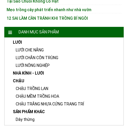
Tại Sao Chuối Không Có Hạt
Mẹo trồng cây phát triển nhanh như nhà vườn
12 SAI LẦM CẦN TRÁNH KHI TRỒNG BÍ NGÒI
DANH MỤC SẢN PHẨM
LƯỚI
LƯỚI CHE NẮNG
LƯỚI CHẮN CÔN TRÙNG
LƯỚI NÔNG NGHIỆP
NHÀ KÍNH - LƯỚI
CHẬU
CHẬU TRỒNG LAN
CHẬU MỀM TRỒNG HOA
CHẬU TRẮNG NHỰA CỨNG TRANG TRÍ
SẢN PHẨM KHÁC
Dây thừng