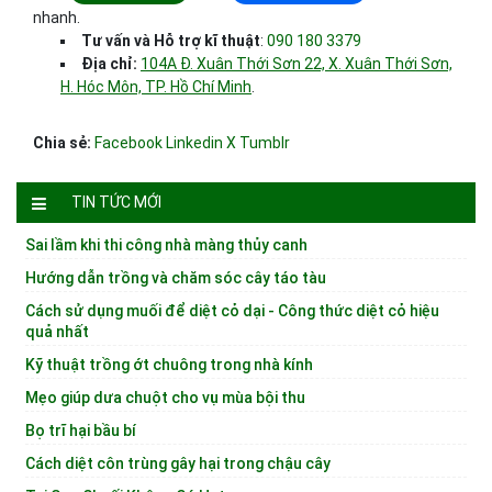
nhanh.
Tư vấn và Hỗ trợ kĩ thuật
:
090 180 3379
Địa chỉ:
104A Đ. Xuân Thới Sơn 22, X. Xuân Thới Sơn,
H. Hóc Môn, TP. Hồ Chí Minh
.
Chia sẻ:
Facebook
Linkedin
X
Tumblr
TIN TỨC MỚI
Sai lầm khi thi công nhà màng thủy canh
Hướng dẫn trồng và chăm sóc cây táo tàu
Cách sử dụng muối để diệt cỏ dại - Công thức diệt cỏ hiệu
quả nhất
Kỹ thuật trồng ớt chuông trong nhà kính
Mẹo giúp dưa chuột cho vụ mùa bội thu
Bọ trĩ hại bầu bí
Cách diệt côn trùng gây hại trong chậu cây