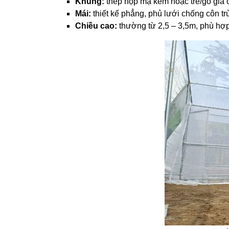
Khung:
thép hộp mạ kẽm hoặc tre/gỗ gia 
Mái:
thiết kế phẳng, phủ lưới chống côn t
Chiều cao:
thường từ 2,5 – 3,5m, phù hợp 