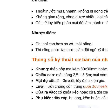
Ưu điểm:
Thoát nước mưa nhanh, không bị đọng trê
Không gian rộng, trồng được nhiều loại câ
Có thể tùy biến phần mái để làm thành nh
Nhược điểm:
Chi phí cao hơn so với mái bằng.
Thi công phức tạp hơn, cần đội ngũ kỹ thu
Thông số kỹ thuật cơ bản của nh
Khung:
thép hộp mạ kẽm 30x30mm hoặc 40x
Chiều cao:
mái bằng 2,5 – 3,5m; mái vòm 
Mật độ cột:
2 – 3m/cột, tùy điều kiện gió.
Lưới:
lưới chống côn trùng (
lưới 16 mesh
Cửa ra vào:
có khóa kéo hoặc cửa đôi chố
Phụ kiện:
dây cáp, bulong, kẽm buộc, có 