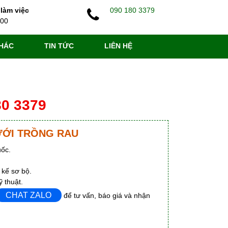
 làm việc
090 180 3379
:00
HÁC
TIN TỨC
LIÊN HỆ
80 3379
ƯỚI TRỒNG RAU
uốc.
 kế sơ bộ.
ỹ thuật.
CHAT ZALO
để tư vấn, báo giá và nhận