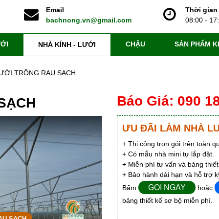
Email
Thời gian
bachnong.vn@gmail.com
08:00 - 17
ỚI
CHẬU
SẢN PHẨM K
NHÀ KÍNH - LƯỚI
ƯỚI TRỒNG RAU SẠCH
Báo Giá: 090 1
 SẠCH
ƯU ĐÃI LÀM NHÀ L
+ Thi công trọn gói trên toàn q
+ Có mẫu nhà mini tự lắp đặt.
+ Miễn phí tư vấn và bảng thiết
+ Bảo hành dài hạn và hỗ trợ k
GỌI NGAY
Bấm
hoặc
eo NHÀ LƯỚI TRỒNG RAU SẠCH
bảng thiết kế sơ bộ miễn phí.
RAU SẠCH