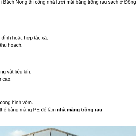
i Bách Nông thi công nhà lưới mái bằng trồng rau sạch ở Đồng
a đình hoặc hợp tác xã.
 thu hoạch.
 vật liệu kín.
n cao.
ế cong hình vòm.
y thế bằng màng PE để làm
nhà màng trồng rau
.