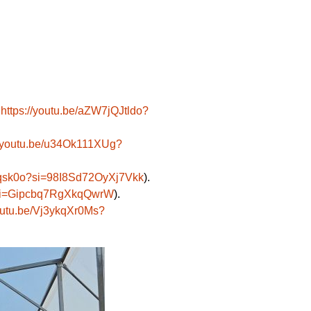
https://youtu.be/aZW7jQJtldo?
//youtu.be/u34Ok111XUg?
vMqsk0o?si=98I8Sd72OyXj7Vkk
).
U?si=Gipcbq7RgXkqQwrW
).
youtu.be/Vj3ykqXr0Ms?