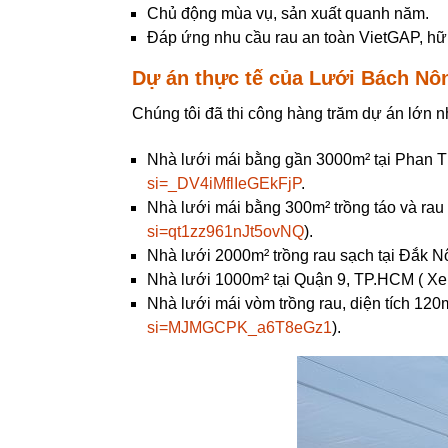
Chủ động mùa vụ, sản xuất quanh năm.
Đáp ứng nhu cầu rau an toàn VietGAP, hữ
Dự án thực tế của Lưới Bách Nô
Chúng tôi đã thi công hàng trăm dự án lớn n
Nhà lưới mái bằng gần 3000m² tại Phan Thi
si=_DV4iMflIeGEkFjP
.
Nhà lưới mái bằng 300m² trồng táo và rau 
si=qt1zz961nJt5ovNQ
).
Nhà lưới 2000m² trồng rau sạch tại Đắk Nô
Nhà lưới 1000m² tại Quận 9, TP.HCM ( Xem
Nhà lưới mái vòm trồng rau, diện tích 120
si=MJMGCPK_a6T8eGz1
).