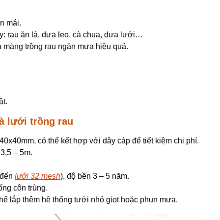
n mái.
y: rau ăn lá, dưa leo, cà chua, dưa lưới…
à màng trồng rau ngăn mưa hiệu quả.
ật.
à lưới trồng rau
40mm, có thể kết hợp với dây cáp để tiết kiệm chi phí.
3,5 – 5m.
đến
lưới 32 mesh
), độ bền 3 – 5 năm.
ng côn trùng.
thể lắp thêm hệ thống tưới nhỏ giọt hoặc phun mưa.