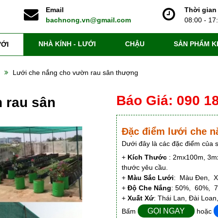
Email
Thời gian
bachnong.vn@gmail.com
08:00 - 17
NHÀ KÍNH - LƯỚI
CHẬU
SẢN PHẨM K
ỚI
Lưới che nắng cho vườn rau sân thượng
Báo Giá: 090 1
n rau sân
Đặc điểm lưới che 
Dưới đây là các đặc điểm của
+
Kích Thước
: 2mx100m, 3mx
thước yêu cầu.
+
Màu Sắc Lưới
: Màu Đen, X
+
Độ Che Nắng
: 50%, 60%, 
+
Xuất Xứ
: Thái Lan, Đài Loan
GỌI NGAY
Bấm
hoặc