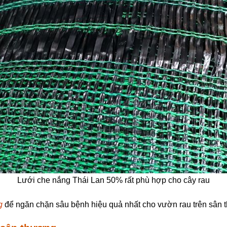
Lưới che nắng Thái Lan 50% rất phù hợp cho cây rau
g
để ngăn chặn sâu bệnh hiệu quả nhất cho vườn rau trên sân t