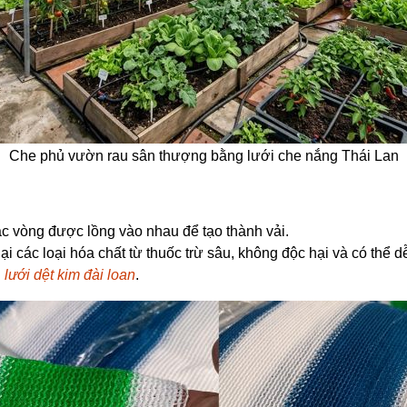
Che phủ vườn rau sân thượng bằng lưới che nắng Thái Lan
ác vòng được lồng vào nhau để tạo thành vải.
 lại các loại hóa chất từ thuốc trừ sâu, không độc hại và có thể 
i
lưới dệt kim đài loan
.