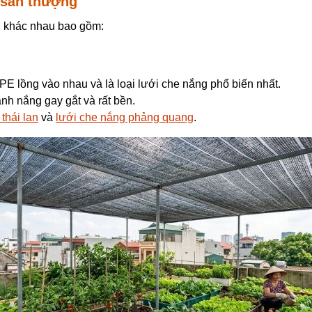
 sân thượng
g
khác nhau bao gồm:
 lồng vào nhau và là loại lưới che nắng phổ biến nhất.
ánh nắng gay gắt và rất bền.
thái lan
và
lưới che nắng phảng quang
.