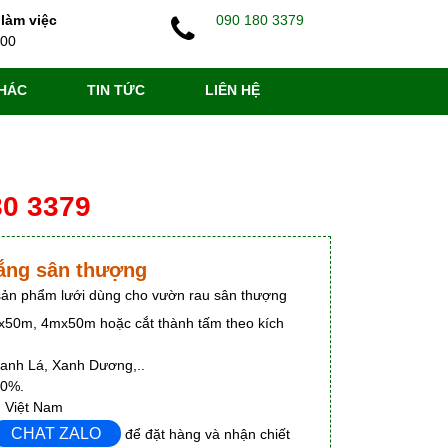
 làm việc
090 180 3379
:00
HÁC
TIN TỨC
LIÊN HỆ
80 3379
nắng sân thượng
 sản phẩm lưới dùng cho vườn rau sân thượng
50m, 4mx50m hoặc cắt thành tấm theo kích
anh Lá, Xanh Dương,..
70%.
, Việt Nam
CHAT ZALO
để đặt hàng và nhận chiết