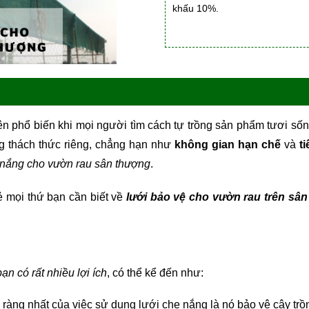
khấu 10%.
 phổ biến khi mọi người tìm cách tự trồng sản phẩm tươi sốn
g thách thức riêng, chẳng hạn như
không gian hạn chế
và
t
 nắng cho vườn rau sân thượng
.
̉ mọi thứ bạn cần biết về
lưới bảo vệ cho vườn rau trên sâ
n có rất nhiều lợi ích
, có thể kể đến như:
rõ ràng nhất của việc sử dụng lưới che nắng là nó bảo vệ cây t