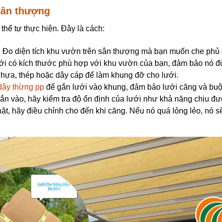
sân thượng
thể tự thực hiện. Đây là cách:
: Đo diện tích khu vườn trên sân thượng mà bạn muốn che phủ
ới có kích thước phù hợp với khu vườn của bạn, đảm bảo nó đủ
nhựa, thép hoặc dây cáp để làm khung đỡ cho lưới.
dây thừng pp
để gắn lưới vào khung, đảm bảo lưới căng và buộ
gắn vào, hãy kiểm tra độ ổn định của lưới như khả năng chịu đ
hặt, hãy điều chỉnh cho đến khi căng. Nếu nó quá lỏng lẻo, nó